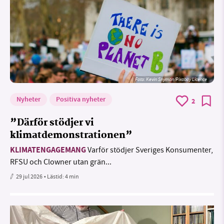
Foto:
Kevin Snyman/Pixabay Licence
Nyheter
Positiva nyheter
2
”Därför stödjer vi
klimatdemonstrationen”
KLIMATENGAGEMANG
Varför stödjer Sveriges Konsumenter,
RFSU och Clowner utan grän...
29 jul 2026
• Lästid:
4 min