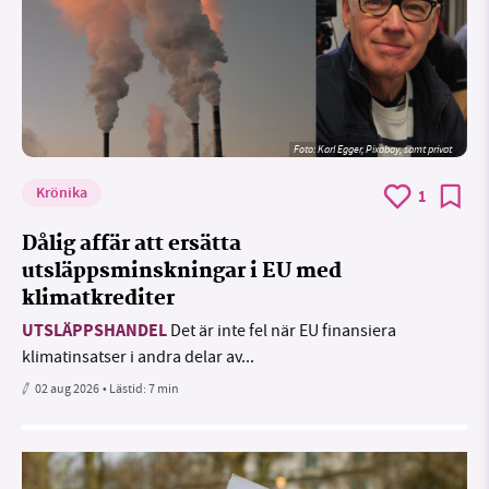
Foto:
Karl Egger, Pixabay, samt privat
Krönika
1
Dålig affär att ersätta
utsläppsminskningar i EU med
klimatkrediter
UTSLÄPPSHANDEL
Det är inte fel när EU finansiera
klimatinsatser i andra delar av...
02 aug 2026
• Lästid:
7 min