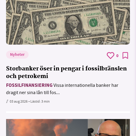
Foto:
geralt/Pixabay
Nyheter
0
Storbanker öser in pengar i fossilbränslen
och petrokemi
FOSSILFINANSIERING
Vissa internationella banker har
dragit ner sina lån till fos...
03 aug 2026
• Lästid:
3 min