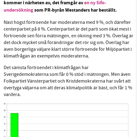
kommer i närheten av, det framgår av
en ny Sifo-
Facebook
Instagram
BlueSky
undersökning
som PR-byrån Westanders har beställt.
Threads
LinkedIn
Näst högst förtroende har moderaterna med 9 %, och därefter
SMB kämpar för en hållbar framtid. Sedan
centerpartiet på 8 %. Centerpartiet är det parti som ökat mest i
starten 2010 har vår ideella redaktion drivit
förtroende sen förra mätningen, en ökning med 3 %. Överlag är
miljödebatten framåt genom
det dock mycket små förändringar det rör sig om. Överlag har
nyhetsbevakning och granskningar. Nu vill vi
även borgerliga väljare klart större förtroende för Miljöpartiet i
utveckla vårt arbete – och vi hoppas att du
klimatfrågan än exempelvis moderaterna.
vill hjälpa oss.
Det sämsta förtroendet i klimatfrågan har
Sverigedemokraterna som får 0 % stöd i mätningen. Men även
Stötta vårt arbete genom att swisha en slant till
Folkpartiet Vänsterpartiet och Kristdemokraterna har svårt att
övertyga väljarna om att deras klimatpolitik är bäst, och får 1 %
1231368703
vardera.
Läs vad vi vill göra