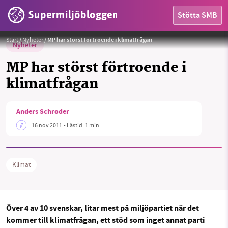
Supermiljöbloggen
Stötta SMB
Start
/
Nyheter
/
MP har störst förtroende i klimatfrågan
Nyheter
MP har störst förtroende i
klimatfrågan
HEM
Anders Schroder
OMRÅDEN
16 nov 2011
• Lästid:
1 min
MILJÖFAKTA
Klimat
OM OSS
Över 4 av 10 svenskar, litar mest på miljöpartiet när det
Sök
Sparade inlägg
Tipsa oss
kommer till klimatfrågan, ett stöd som inget annat parti