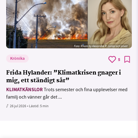
Foto:
Photo by Alexandre P. Junior och privat
Krönika
5
Frida Hylander: ”Klimatkrisen gnager i
mig, ett ständigt sår”
KLIMATKÄNSLOR
Trots semester och fina upplevelser med
familj och vänner går det ...
26 jul 2026
• Lästid:
5 min