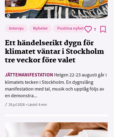
Foto: Supermijöbloggen
Intervju
Nyheter
Positiva nyheter
7
Ett händelserikt dygn för
klimatet väntar i Stockholm
tre veckor före valet
JÄTTEMANIFESTATION
Helgen 22-23 augusti går i
klimatets tecken i Stockholm. En dygnslång
manifestation med tal, musik och upptåg följs av
en demonstra...
29 jul 2026
• Lästid:
6 min