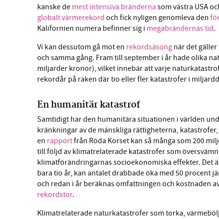
kanske de
mest intensiva bränderna
som västra USA och 
globalt värmerekord
och fick nyligen genomleva den
fö
Kalifornien numera befinner sig i
megabrändernas tid
.
Vi kan dessutom gå mot en
rekordsäsong
när det gäller
och samma gång. Fram till september i år hade olika na
miljarder kronor), vilket innebär att varje naturkatastrof
rekordår på raken där tio eller fler katastrofer i miljar
En humanitär katastrof
Samtidigt har den humanitära situationen i världen unde
kränkningar av de mänskliga rättigheterna, katastrofer
en
rapport
från Röda Korset kan så många som 200 milj
till följd av klimatrelaterade katastrofer som översväm
klimatförändringarnas socioekonomiska effekter. Det är 
bara tio år, kan antalet drabbade öka med 50 procent j
och redan i år beräknas omfattningen och kostnaden av
rekordstor
.
Klimatrelaterade naturkatastrofer som torka, värmeböljo