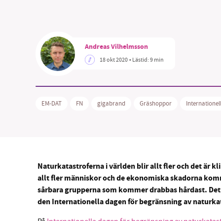
Andreas Vilhelmsson
18 okt 2020
• Lästid:
9 min
SM
nyhe
EM-DAT
FN
gigabrand
Gräshoppor
Internatione
Naturkatastroferna i världen blir allt fler och det ä
allt fler människor och de ekonomiska skadorna komm
sårbara grupperna som kommer drabbas hårdast. Det 
den Internationella dagen för begränsning av naturkat