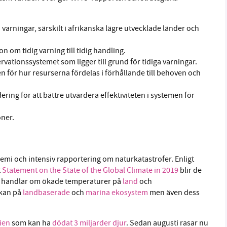
ga varningar, särskilt i afrikanska lägre utvecklade länder och
n om tidig varning till tidig handling.
rvationssystemet som ligger till grund för tidiga varningar.
en för hur resurserna fördelas i förhållande till behoven och
ring för att bättre utvärdera effektiviteten i systemen för
oner.
emi och intensiv rapportering om naturkatastrofer. Enligt
t
Statement on the State of the Global Climate in 2019
blir de
 Det handlar om ökade temperaturer på
land
och
kan på
landbaserade
och
marina ekosystem
men även dess
ien
som kan ha
dödat 3 miljarder djur
. Sedan augusti rasar nu