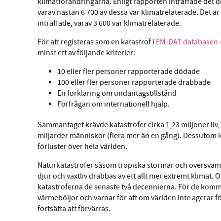
klimatförändringarna. Enligt rapporten inträffade det d
varav nästan 6 700 av dessa var klimatrelaterade. Det ä
inträffade, varav 3 600 var klimatrelaterade.
För att registeras som en katastrof i
EM-DAT databasen
minst ett av följande kriterier:
10 eller fler personer rapporterade dödade
100 eller fler personer rapporterade drabbade
En förklaring om undantagstillstånd
Förfrågan om internationell hjälp.
Sammantaget krävde katastrofer cirka 1,23 miljoner liv,
miljarder människor (flera mer än en gång). Dessutom led
förluster över hela världen.
Naturkatastrofer såsom tropiska stormar och översvämn
djur och växtliv drabbas av ett allt mer extremt klimat.
katastroferna de senaste två decennierna. För de komma
värmeböljor och varnar för att om världen inte agerar f
fortsätta att förvärras.