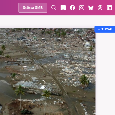
Stötta SMB
←
TIPSA!