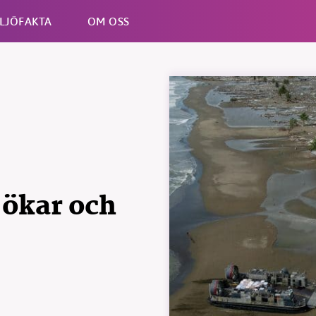
LJÖFAKTA
OM OSS
Esc
 ökar och