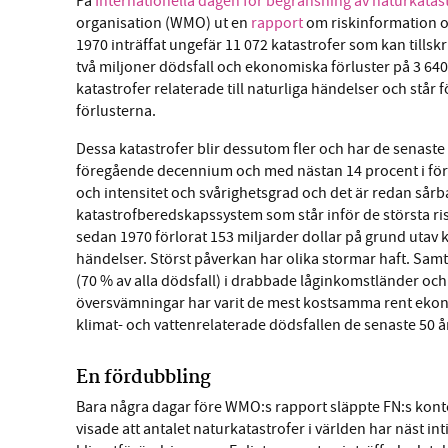
På
Internationella dagen för begränsning av naturkatas
organisation (WMO) ut en
rapport
om riskinformation oc
1970 inträffat ungefär 11 072 katastrofer som kan tillskr
två miljoner dödsfall och ekonomiska förluster på 3 640 m
katastrofer relaterade till naturliga händelser och stå
förlusterna.
Dessa katastrofer blir dessutom fler och har de senast
föregående decennium och med nästan 14 procent i förh
och intensitet och svårighetsgrad och det är redan sår
katastrofberedskapssystem som står inför de största ris
sedan 1970 förlorat 153 miljarder dollar på grund utav
händelser. Störst påverkan har olika stormar haft. Samti
(70 % av alla dödsfall) i drabbade låginkomstländer och
översvämningar har varit de mest kostsamma rent ekono
klimat- och vattenrelaterade dödsfallen de senaste 50 
En fördubbling
Bara några dagar före WMO:s rapport släppte FN:s konto
visade att antalet naturkatastrofer i världen har näst inti