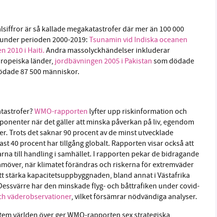
siffror är så kallade megakatastrofer där mer än 100 000
 under perioden 2000-2019:
Tsunamin vid Indiska oceanen
 2010 i Haiti.
Andra massolyckhändelser inkluderar
ropeiska länder,
jordbävningen 2005 i Pakistan
som dödade
dade 87 500 människor.
atastrofer?
WMO-rapporten
lyfter upp riskinformation och
onenter när det gäller att minska påverkan på liv, egendom
r. Trots det saknar 90 procent av de minst utvecklade
 40 procent har tillgång globalt. Rapporten visar också att
arna till handling i samhället. I rapporten pekar de bidragande
ramöver, när klimatet förändras och riskerna för extremväder
att stärka kapacitetsuppbyggnaden, bland annat i Västafrika
 Dessvärre har den minskade flyg- och båttrafiken under covid-
ch väderobservationer
, vilket försämrar nödvändiga analyser.
system världen över ger WMO-rapporten sex strategiska