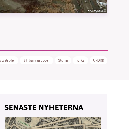
Foto:
Pixabay
vår
ete –
atastrofer
Sårbara grupper
Storm
torka
UNDRR
Vädervarn
SENASTE NYHETERNA