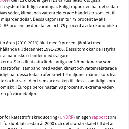
trofer
den 13 oktober gav FN:s världsmeteorologiska
h system för tidiga varningar. Enligt rapporten har det sedan
ivas väder, klimat och vattenrelaterade händelser som lett till
iljarder dollar. Dessa utgör i sin tur 79 procent av alla
r för 56 procent av dödsfallen och 75 procent av de ekonomiska
e tio åren (2010-2019) ökat med 9 procent jämfört med
ållande till decenniet 1991-2000. Dessutom ökar de i styrka
bara människor i länder med svagare
kerna. Särskilt utsatta är de fattiga små ö-nationerna som
 katastrofer i samband med väder, klimat och vattenrelaterade
digt har dessa katastrofer krävt 1,4 miljoner människors livs
 torka har varit den främsta orsaken till dessa samtidigt som
miskt. I Europa beror nästan 90 procent av extrema väder-,
åren på värmeböljor.
r för katastrofriskreducering (
UNDRR
) en egen
rapport
som
ll fördubblats sedan år 2000 och det största skälet till det är