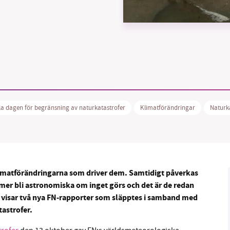
B kämpar för en hållbar framtid. Sedan starten 2010 har 
ideella redaktion drivit miljödebatten framåt genom
tsbevakning och granskningar. Nu vill vi utveckla vårt arb
och vi hoppas att du vill hjälpa oss.
lla dagen för begränsning av naturkatastrofer
Klimatförändringar
Naturk
Stötta vårt arbete genom att swisha en slant till
1231368703
r klimatförändringarna som driver dem. Samtidigt påverkas
Läs vad vi vill göra
er bli astronomiska om inget görs och det är de redan
visar två nya FN-rapporter som släpptes i samband med
astrofer.