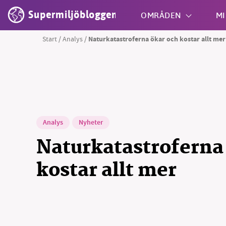
Supermiljöbloggen
OMRÅDEN
MI
Start
/
Analys
/
Naturkatastroferna ökar och kostar allt mer
Shift + S
Analys
Nyheter
Naturkatastroferna
kostar allt mer