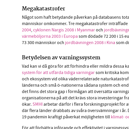
Megakatastrofer
Något som haft betydande påverkan på databasens total
människor omkommer. Tre megakatastrofer inträffade
2004
,
cyklonen Nargis 2008 i Myanmar
och
jordbävningen
värmeböljorna 2003 i Europa
som dödade 72 200 i 15 eu
73 300 människor och
jordbävningen 2008 i Kina
som dö
Betydelsen av varningssystem
Vad kan vi då göra för att förhindra eller mildra dessa k
system för att utfärda tidiga varningar
som kritiska komp
och ekosystem vid olika väderrelaterade naturkatastrofe
länderna och små ö-nationerna sådana system och endast
det finns det stora gap i förmågan att översätta varning
organisationerna på att det krävs stora investeringar f
ökar.
SMHI
arbetar därför i flera forskningsprojekt för 
där flera länder drabbats av svåra översvämningar i år.
19 pandemin kraftigt påverkat möjligheten till
klimat- o
För att förbättra införande och effektivitet i varnings