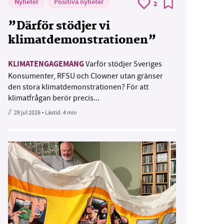
Nyheter
Positiva nyheter
2
”Därför stödjer vi
klimatdemonstrationen”
KLIMATENGAGEMANG
Varför stödjer Sveriges
Konsumenter, RFSU och Clowner utan gränser
den stora klimatdemonstrationen? För att
klimatfrågan berör precis...
29 jul 2026
• Lästid:
4 min