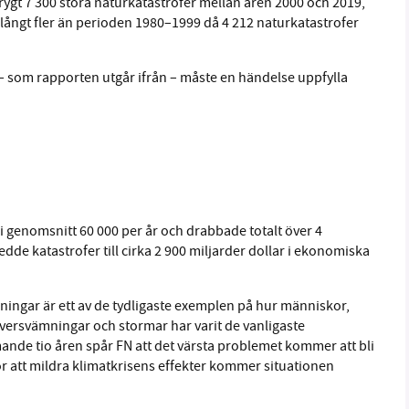
rygt 7 300 stora naturkatastrofer mellan åren 2000 och 2019,
r långt fler än perioden 1980–1999 då 4 212 naturkatastrofer
– som rapporten utgår ifrån – måste en händelse uppfylla
 i genomsnitt 60 000 per år och drabbade totalt över 4
de katastrofer till cirka 2 900 miljarder dollar i ekonomiska
ingar är ett av de tydligaste exemplen på hur människor,
 Översvämningar och stormar har varit de vanligaste
nde tio åren spår FN att det värsta problemet kommer att bli
ör att mildra klimatkrisens effekter kommer situationen