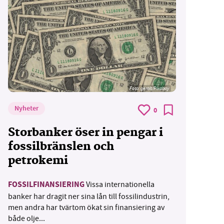
Foto:
geralt/Pixabay
Nyheter
0
Storbanker öser in pengar i
fossilbränslen och
petrokemi
FOSSILFINANSIERING
Vissa internationella
banker har dragit ner sina lån till fossilindustrin,
men andra har tvärtom ökat sin finansiering av
både olje...