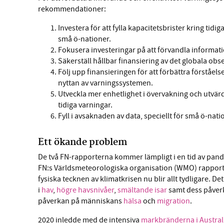
rekommendationer:
Investera för att fylla kapacitetsbrister kring tidi
små ö-nationer.
Fokusera investeringar på att förvandla informatio
Säkerställ hållbar finansiering av det globala obse
Följ upp finansieringen för att förbättra förståels
nyttan av varningssystemen.
Utveckla mer enhetlighet i övervakning och utvärde
tidiga varningar.
Fyll i avsaknaden av data, speciellt för små ö-nati
Ett ökande problem
De två FN-rapporterna kommer lämpligt i en tid av pand
FN:s Världsmeteorologiska organisation (WMO) rappor
fysiska tecknen av klimatkrisen nu blir allt tydligare.
i
hav
,
högre
havsnivåer
,
smältande isar
samt dess påver
påverkan på människans
hälsa
och
migration
.
2020 inledde med de intensiva
markbränderna i Austral