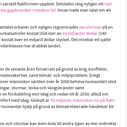
särskilt Kalifornien upplevt. Delstaten slog nyligen ett
nytt
rsta gigabranden i modern tid
. Innan hade man talat om att
 antalet orkaner och nyligen registrerades
sex stormar
på en
turkatastrofer kostat USA mer än
16 miljarder dollar
(140
 kostat över en miljard dollar stycket. Det innebär ett sjätte
ddollarklassen har drabbat landet.
r de senaste åren förvärrats på grund av krig, konflikter,
, matosäkerhet, samt klimat- och miljöproblem. Enligt
oner människor världen över år 2050 behöva humanitärt stöd
ningar, stormar, torka och skogsbränder samt
en fördubbling mot idag och redan till år 2030, alltså om
ämfört med idag. Globalt är
70 miljoner människor nu på flykt
 humanitär hjälp på grund av klimatrelaterade händelser bli
r och stormar kan även leda till andra typer av mer indirekta