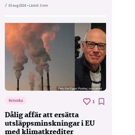
03 aug 2026
• Lästid:
3 min
Foto:
Karl Egger, Pixabay, samt privat
Krönika
1
Dålig affär att ersätta
utsläppsminskningar i EU
med klimatkrediter