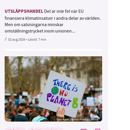
UTSLÄPPSHANDEL
Det är inte fel när EU
finansiera klimatinsatser i andra delar av världen.
Men om satsningarna minskar
omställningstrycket inom unionen...
02 aug 2026
• Lästid:
7 min
Foto:
Kevin Snyman/Pixabay Licence