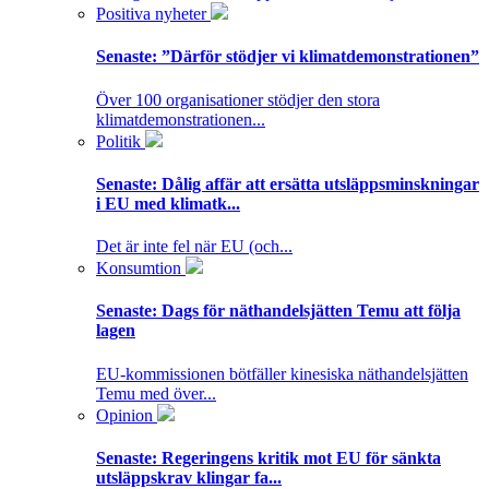
Positiva nyheter
Senaste:
”Därför stödjer vi klimatdemonstrationen”
Över 100 organisationer stödjer den stora
klimatdemonstrationen...
Politik
Senaste:
Dålig affär att ersätta utsläppsminskningar
i EU med klimatk...
Det är inte fel när EU (och...
Konsumtion
Senaste:
Dags för näthandelsjätten Temu att följa
lagen
EU-kommissionen bötfäller kinesiska näthandelsjätten
Temu med över...
Opinion
Senaste:
Regeringens kritik mot EU för sänkta
utsläppskrav klingar fa...