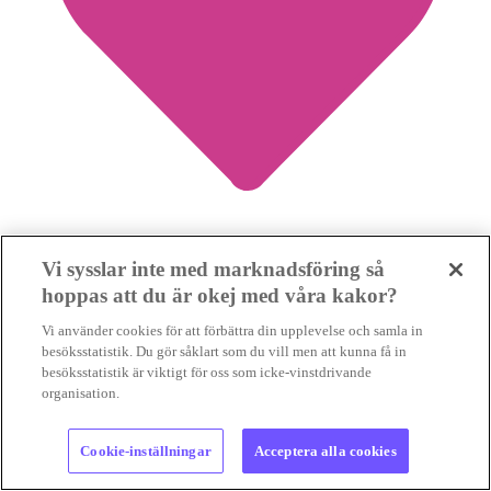
1
Vi sysslar inte med marknadsföring så
hoppas att du är okej med våra kakor?
Dålig affär att ersätta utsläppsminskningar i EU
Vi använder cookies för att förbättra din upplevelse och samla in
med klimatkrediter
besöksstatistik. Du gör såklart som du vill men att kunna få in
besöksstatistik är viktigt för oss som icke-vinstdrivande
organisation.
UTSLÄPPSHANDEL
Det är inte fel när EU finansiera
klimatinsatser i andra delar av världen. Men om satsningarna
minskar omställningstrycket inom unionen...
Cookie-inställningar
Acceptera alla cookies
UTSLÄPPSHANDEL
Det är inte fel när EU finansiera
klimatinsatser i andra delar av...