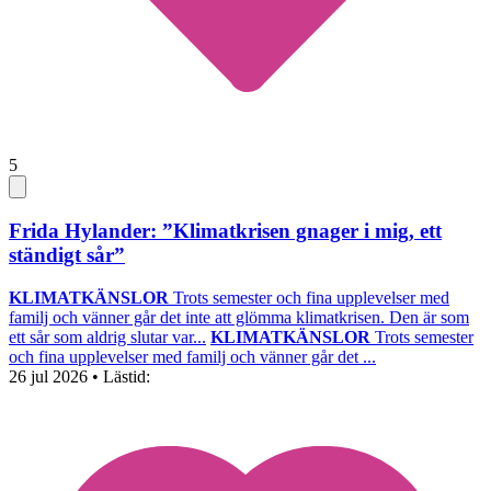
5
Frida Hylander: ”Klimatkrisen gnager i mig, ett
ständigt sår”
KLIMATKÄNSLOR
Trots semester och fina upplevelser med
familj och vänner går det inte att glömma klimatkrisen. Den är som
ett sår som aldrig slutar var...
KLIMATKÄNSLOR
Trots semester
och fina upplevelser med familj och vänner går det ...
26 jul 2026
• Lästid: