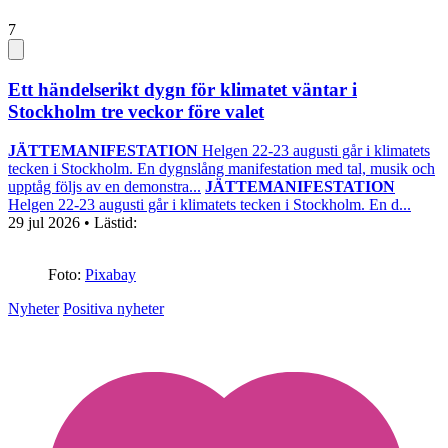
7
Ett händelserikt dygn för klimatet väntar i
Stockholm tre veckor före valet
JÄTTEMANIFESTATION
Helgen 22-23 augusti går i klimatets
tecken i Stockholm. En dygnslång manifestation med tal, musik och
upptåg följs av en demonstra...
JÄTTEMANIFESTATION
Helgen 22-23 augusti går i klimatets tecken i Stockholm. En d...
29 jul 2026
• Lästid:
Foto:
Pixabay
Nyheter
Positiva nyheter