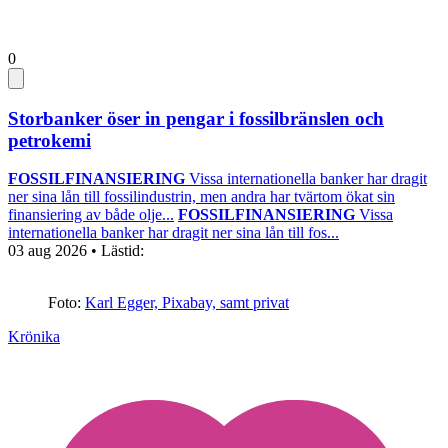
0
Storbanker öser in pengar i fossilbränslen och
petrokemi
FOSSILFINANSIERING
Vissa internationella banker har dragit
ner sina lån till fossilindustrin, men andra har tvärtom ökat sin
finansiering av både olje...
FOSSILFINANSIERING
Vissa
internationella banker har dragit ner sina lån till fos...
03 aug 2026
• Lästid:
Foto:
Karl Egger, Pixabay, samt privat
Krönika