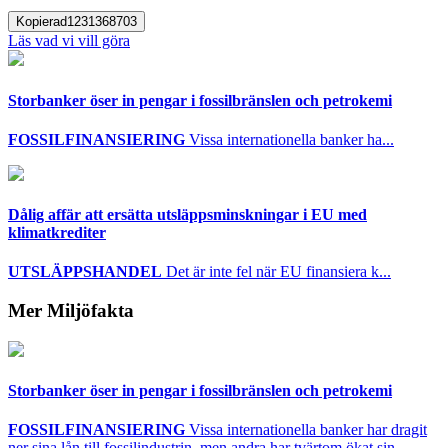
Kopierad
1231368703
Läs vad vi vill göra
Storbanker öser in pengar i fossilbränslen och petrokemi
FOSSILFINANSIERING
Vissa internationella banker ha...
Dålig affär att ersätta utsläppsminskningar i EU med
klimatkrediter
UTSLÄPPSHANDEL
Det är inte fel när EU finansiera k...
Mer Miljöfakta
Storbanker öser in pengar i fossilbränslen och petrokemi
FOSSILFINANSIERING
Vissa internationella banker har dragit
ner sina lån till fossilindustrin, men andra har tvärtom ökat sin