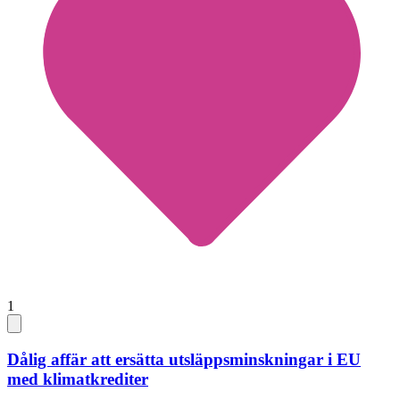
1
Dålig affär att ersätta utsläppsminskningar i EU
med klimatkrediter