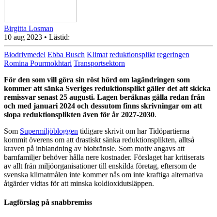
Birgitta Losman
10 aug 2023
• Lästid:
Biodrivmedel
Ebba Busch
Klimat
reduktionsplikt
regeringen
Romina Pourmokhtari
Transportsektorn
För den som vill göra sin röst hörd om lagändringen som
kommer att sänka Sveriges reduktionsplikt gäller det att skicka
remissvar senast 25 augusti. Lagen beräknas gälla redan från
och med januari 2024 och dessutom finns skrivningar om att
slopa reduktionsplikten även för år 2027-2030
.
Som
Supermiljöbloggen
tidigare skrivit om har Tidöpartierna
kommit överens om att drastiskt sänka reduktionsplikten, alltså
kraven på inblandning av biobränsle. Som motiv angavs att
barnfamiljer behöver hålla nere kostnader. Förslaget har kritiserats
av allt från miljöorganisationer till enskilda företag, eftersom de
svenska klimatmålen inte kommer nås om inte kraftiga alternativa
åtgärder vidtas för att minska koldioxidutsläppen.
Lagförslag på snabbremiss