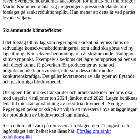
Även Sverigedemokraternas talesperson för klimat- och miljöfrågor
Martin Kinnunen uttalar sig i regeringens pressmeddelande om
förslaget på sänkt reduktionsplikt. Han menar att detta är vad partiet
lovade väljarna.
Skrämmande klimateffekter
I det förslag till ny lag som regeringen skickat på remiss finns de
sedvanliga konsekvensbedömningarna, som alltid ska göras vid ny
lagstiftning. Konsekvensbedömningarna är skrämmande läsning ur
klimatsynpunkt. Exempelvis bedöms det lägre pumppriset på bensin
och diesel kunna få påverkan för producenter av rena och
höginblandade biodrivmedel, eftersom dessa blir mindre
konkurrenskraftiga. Det gäller leverantörer av alla typer av flytande
och gasformiga biodrivmedel.
Utsläppen från inrikes transporter och arbetsmaskiner bedöms öka
med ungefär 4 miljoner ton 2024 jämfört med 2023. Lagen beräknas
leda till minskad användning av fossilfria drivmedel i Sverige.
Regeringen pekar också på att viljan att investera i nya anläggningar
för produktion av biodrivmedel kan minska.
Sista datum att svara på remissen är fredagen den 25 augusti och
lagförslaget i sin helhet kan läsas här:
Förslag om sänkt
reduktionsplikt