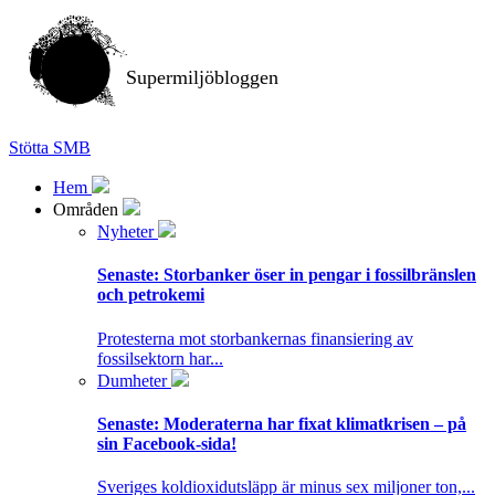
Supermiljöbloggen
Stötta SMB
Hem
Områden
Nyheter
Senaste:
Storbanker öser in pengar i fossilbränslen
och petrokemi
Protesterna mot storbankernas finansiering av
fossilsektorn har...
Dumheter
Senaste:
Moderaterna har fixat klimatkrisen – på
sin Facebook-sida!
Sveriges koldioxidutsläpp är minus sex miljoner ton,...