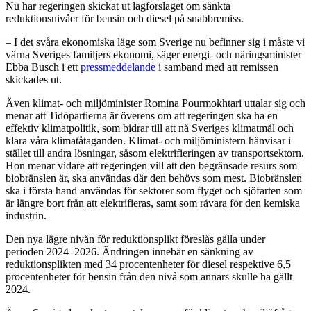
Nu har regeringen skickat ut lagförslaget om sänkta
reduktionsnivåer för bensin och diesel på snabbremiss.
– I det svåra ekonomiska läge som Sverige nu befinner sig i måste vi
värna Sveriges familjers ekonomi, säger energi- och näringsminister
Ebba Busch i ett
pressmeddelande
i samband med att remissen
skickades ut.
Även klimat- och miljöminister Romina Pourmokhtari uttalar sig och
menar att Tidöpartierna är överens om att regeringen ska ha en
effektiv klimatpolitik, som bidrar till att nå Sveriges klimatmål och
klara våra klimatåtaganden. Klimat- och miljöministern hänvisar i
stället till andra lösningar, såsom elektrifieringen av transportsektorn.
Hon menar vidare att regeringen vill att den begränsade resurs som
biobränslen är, ska användas där den behövs som mest. Biobränslen
ska i första hand användas för sektorer som flyget och sjöfarten som
är längre bort från att elektrifieras, samt som råvara för den kemiska
industrin.
Den nya lägre nivån för reduktionsplikt föreslås gälla under
perioden 2024–2026. Ändringen innebär en sänkning av
reduktionsplikten med 34 procentenheter för diesel respektive 6,5
procentenheter för bensin från den nivå som annars skulle ha gällt
2024.