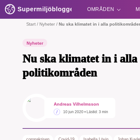
Supermiljöbloggen
OMRÅDEN
M
Start
/
Nyheter
/
Nu ska klimatet in i alla politikområde
Shift + S
Nyheter
Nu ska klimatet in i alla
politikområden
SMB 
Andreas Vilhelmsson
nyh
10 jun 2020
• Lästid:
3 min
coronakrisen
Covid-19
Isabella Lövin
Johan Kuyle