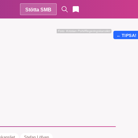
Stötta SMB
Foto:
Kristian Pohl/Regeringskansliet
←
TIPSA!
r vår
vårt
skansliet
Stefan Löfven