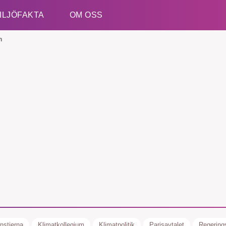
ILJÖFAKTA
OM OSS
n
Esc
kämpar för en hållbar framtid. Sedan starten 2010 ha
ideella redaktion drivit miljödebatten framåt genom
etsbevakning och granskningar. Nu vill vi utveckla 
arbete – och vi hoppas att du vill hjälpa oss.
Stötta vårt arbete genom att swisha en slant till
nstierna
Klimatkollegium
Klimatpolitik
Parisavtalet
Regering