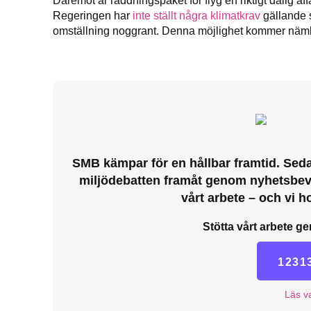
Däremot är räddningspaket för flyg en riktigt dålig affä
Regeringen har
inte ställt några klimatkrav
gällande si
omställning noggrant. Denna möjlighet kommer nämli
SMB kämpar för en hållbar framtid. Sedan
miljödebatten framåt genom nyhetsbeva
vårt arbete – och vi ho
Stötta vårt arbete ge
1231
Läs va