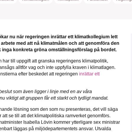
1231368703
Läs vad vi vill göra
kar nu när regeringen inrättar ett klimatkollegium lett
ns arbete med att nå klimatmålen och att genomföra den
k inga konkreta gröna omställningsförslag på bordet.
har till uppgift att granska regeringens klimatpolitik,
nsågs alltför
vag och inte uppfylla kraven i klimatlagen.
nstierna efter beskedet att regeringen
inrättar ett
beslut som även ligger i linje med en av våra
 viktigt att gruppen får ett starkt och tydligt mandat.
iknande lösning som den som nu presenteras, det vill säga
r att se till att det klimatpolitiska ramverket genomförs.
matminister Isabella Lövin kommer ytterligare sex ministrar
 enbart
läggas på miljödepartementets ansvar. Utvalda