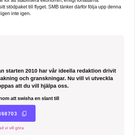
r för att stabilisera ekonomin, enligt författarna
.
tt stödpaket till flyget.
SMB tänker därför följa upp denna
gen inte igen.
 starten 2010 har vår ideella redaktion drivit
kning och granskningar. Nu vill vi utveckla
ppas att du vill hjälpa oss.
nom att swisha en slant till
368703
d vi vill göra