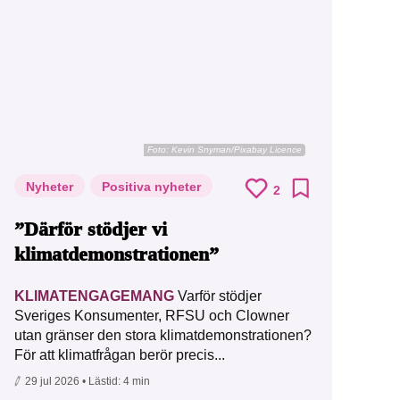
Foto:
Kevin Snyman/Pixabay Licence
Nyheter
Positiva nyheter
2
”Därför stödjer vi
klimatdemonstrationen”
KLIMATENGAGEMANG
Varför stödjer
Sveriges Konsumenter, RFSU och Clowner
utan gränser den stora klimatdemonstrationen?
För att klimatfrågan berör precis...
29 jul 2026
• Lästid:
4 min