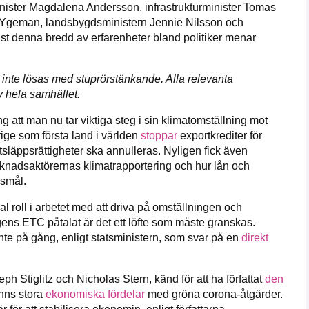
minister Magdalena Andersson, infrastrukturminister Tomas
rs Ygeman, landsbygdsministern Jennie Nilsson och
t denna bredd av erfarenheter bland politiker
menar
n inte lösas med stuprörstänkande. Alla relevanta
v hela samhället.
g att man nu tar viktiga steg i sin klimatomställning mot
ige som första land i världen
stoppar
exportkrediter för
utsläppsrättigheter ska annulleras. Nyligen fick även
nadsaktörernas klimatrapportering och hur lån och
rsmål.
ral roll i arbetet med att driva på omställningen och
agens ETC
påtalat är det ett löfte som måste granskas.
e på gång, enligt statsministern, som svar
på en
direkt
tiglitz och Nicholas Stern, känd för att ha författat
den
inns stora
ekonomiska fördelar
med gröna corona-åtgärder.