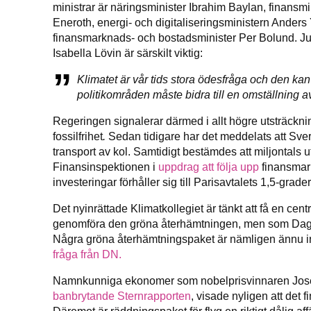
ministrar är närings­minis­ter Ibrahim Baylan, finans
Eneroth, energi- och digitaliserings­ministern Ande
finansmarknads- och bostadsminister Per Bolund. Jus
Isabella Lövin är särskilt viktig:
Klimatet är vår tids stora ödesfråga och den ka
politikområden måste bidra till en omställning a
Regeringen signalerar därmed i allt högre utsträcknin
fossilfrihet
.
Sedan tidigare har det meddelats att Sver
transport av kol. Samtidigt bestämdes att miljontals 
Finansinspektionen i
uppdrag att följa upp
finansmark
investeringar förhåller sig till Parisavtalets 1,5-grade
Det nyinrättade Klimatkollegiet är tänkt att få en cent
genomföra den gröna återhämtningen, men som D
Några gröna återhämtningspaket är nämligen ännu int
fråga från DN.
Namnkunniga ekonomer som nobelprisvinnaren Joseph S
banbrytande Sternrapporten
, visade nyligen att det f