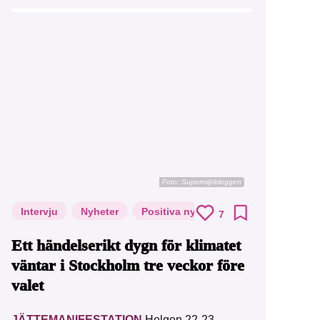
Foto: Supermijöbloggen
Intervju
Nyheter
Positiva nyheter
7
Ett händelserikt dygn för klimatet
väntar i Stockholm tre veckor före
valet
JÄTTEMANIFESTATION
Helgen 22-23