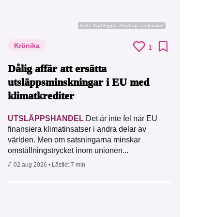
Foto:
Karl Egger, Pixabay, samt privat
Krönika
1
Dålig affär att ersätta
utsläppsminskningar i EU med
klimatkrediter
UTSLÄPPSHANDEL
Det är inte fel när EU
finansiera klimatinsatser i andra delar av
världen. Men om satsningarna minskar
omställningstrycket inom unionen...
02 aug 2026
• Lästid:
7 min