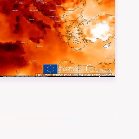
vår
ete –
Foto:
Credit: European Union, CoperniClimate Change Service