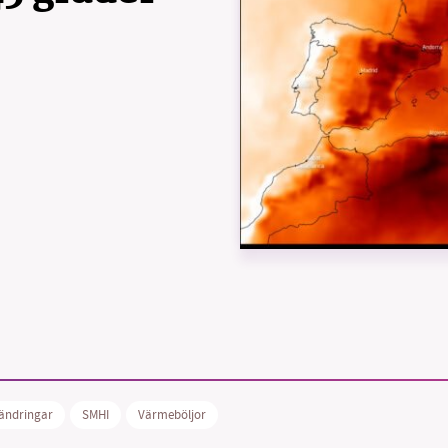
B kämpar för en hållbar framtid. Sedan starten 2010 har 
ideella redaktion drivit miljödebatten framåt genom
tsbevakning och granskningar. Nu vill vi utveckla vårt arb
och vi hoppas att du vill hjälpa oss.
Stötta vårt arbete genom att swisha en slant till
1231368703
Läs vad vi vill göra
ändringar
SMHI
Värmeböljor