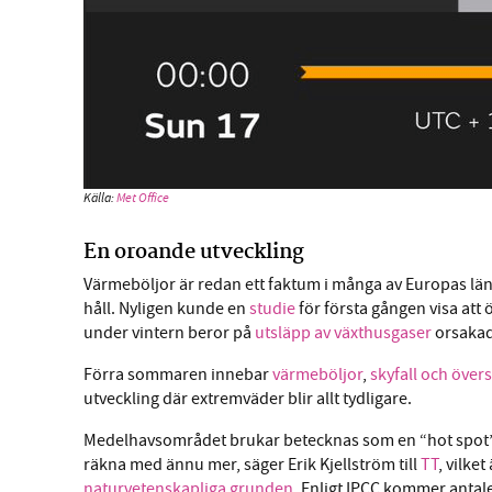
Källa:
Met Office
En oroande utveckling
Värmeböljor är redan ett faktum i många av Europas lä
håll. Nyligen kunde en
studie
för första gången visa att
under vintern beror på
utsläpp av växthusgaser
orsakad
Förra sommaren innebar
värmeböljor
,
skyfall och öve
utveckling där extremväder blir allt tydligare.
Medelhavsområdet brukar betecknas som en “hot spot” d
räkna med ännu mer, säger Erik Kjellström till
TT
, vilke
naturvetenskapliga grunden
. Enligt IPCC kommer antal