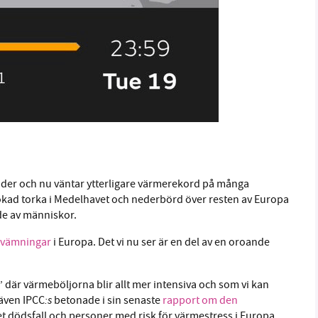
nder och nu väntar ytterligare värmerekord på många
 ökad torka i Medelhavet och nederbörd över resten av Europa
e av människor.
rsvämningar
i Europa. Det vi nu ser är en del av en oroande
är värmeböljorna blir allt mer intensiva och som vi kan
:s
t även IPCC
betonade i sin senaste
rapport om den
et dödsfall och personer med risk för värmestress i Europa