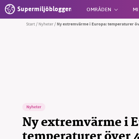
Supermiljöbloggen
OMRÅDEN
MI
Start
/
Nyheter
/
Ny extremvärme i Europa: temperaturer öv
Shift + S
Nyheter
Ny extremvärme i E
temperaturer över 4