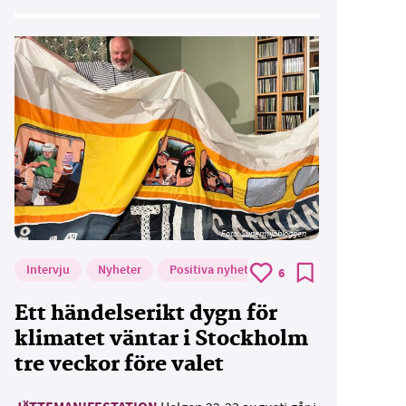
Foto: Supermijöbloggen
Intervju
Nyheter
Positiva nyheter
6
Ett händelserikt dygn för
klimatet väntar i Stockholm
tre veckor före valet