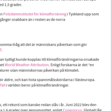
ed 1,5 grader.
ån
Potsdaminstitutet för klimatforskning
i Tyskland upp som
 gånger snabbare än i resten av de norra
t komma ihåg att det är människans påverkan som gör
T
.
n tydligt kunde kopplas till klimatförändringarna orsakade
met
World Weather Attribution.
Enligt forskarna är det ”en
eraturer utan människornas påverkan på klimatet.
för äldre, och kan hota spannmålsskördarna i Västeuropa.
fall
i världen beror på klimatförändringar.
ls, ett rekord som kanske redan slås i år. Juni 2022 blev den
 1,6 grader över genomsnittet, enligt
Copernicus
. Globalt låg