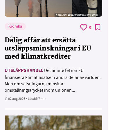
Foto:
Karl Egger, Pixabay, samt privat
Krönika
0
Dålig affär att ersätta
utsläppsminskningar i EU
med klimatkrediter
UTSLÄPPSHANDEL
Det är inte fel när EU
finansiera klimatinsatser i andra delar av världen.
Men om satsningarna minskar
omställningstrycket inom unionen...
02 aug 2026
• Lästid:
7 min