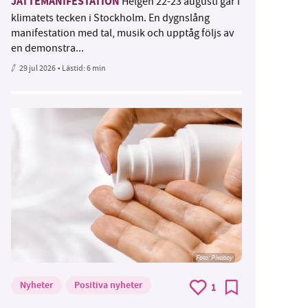
JÄTTEMANIFESTATION
Helgen 22-23 augusti går i
klimatets tecken i Stockholm. En dygnslång
manifestation med tal, musik och upptåg följs av
en demonstra...
29 jul 2026
• Lästid:
6 min
Foto:
Pixabay
Nyheter
Positiva nyheter
1