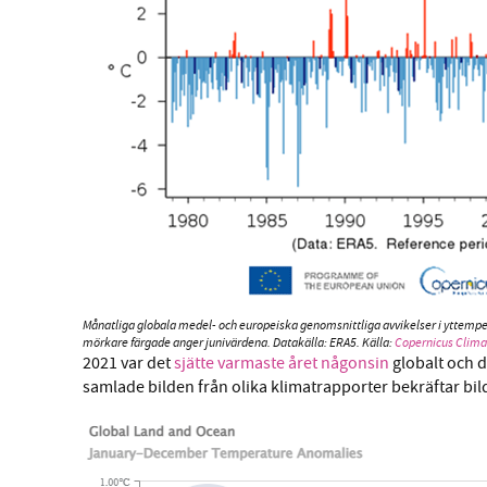
Månatliga globala medel- och europeiska genomsnittliga avvikelser i yttemperat
mörkare färgade anger junivärdena. Datakälla: ERA5. Källa:
Copernicus Clim
2021 var det
sjätte varmaste året någonsin
globalt och d
samlade bilden från olika klimatrapporter bekräftar bil