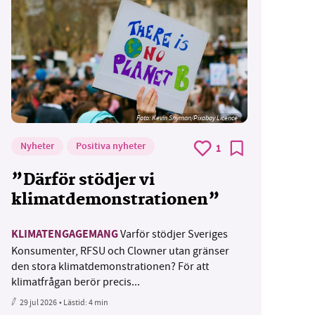
Foto:
Kevin Snyman/Pixabay Licence
Nyheter
Positiva nyheter
1
”Därför stödjer vi
klimatdemonstrationen”
KLIMATENGAGEMANG
Varför stödjer Sveriges
Konsumenter, RFSU och Clowner utan gränser
den stora klimatdemonstrationen? För att
klimatfrågan berör precis...
29 jul 2026
• Lästid:
4 min