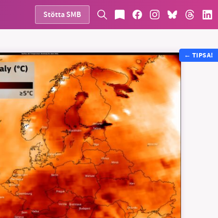
Stötta SMB
←
TIPSA!