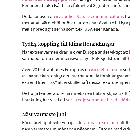
kommer att öka två- till trefaldigt vid 3 grader jämfört m
Detta tar även en
ny studie i Nature Communications
fr
menar att värmeböljor över Europa har ökat tre till fyra
mellanbreddgraderna som t.ex. USA eller Kanada.
Tydlig koppling till klimatförändirngar
När extremvärmen drar in över Europa är det viktigt at
värmeböljorna mer intensiva, säger Erik Kjellström till
T
Även 2019 drabbades Europa av en
värmebölja
som seda
av människan, enligt det internationella forskningstea
extremt liten risk” att vi skulle haft dessa rekordtemp
De höga temperaturerna innebär en hälsorisk, särskilt 
Forskning har visat att
vart tredje värmerelaterade döds
Näst varmaste juni
Förra året upplevde Europa sin
varmaste sommar
hittil
näst varmaste junimånaden någonsin i Europa med cirka