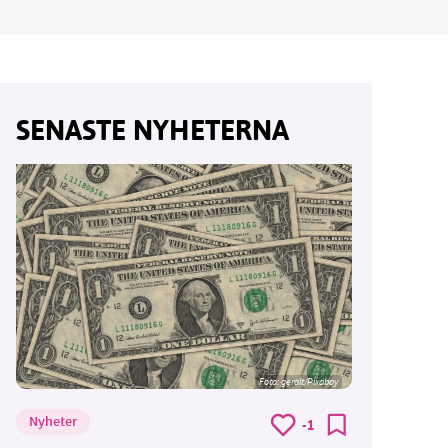
SENASTE NYHETERNA
Foto:
geralt/Pixabay
Nyheter
-1