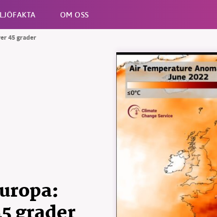
LJÖFAKTA
OM OSS
er 45 grader
Esc
uropa:
5 grader