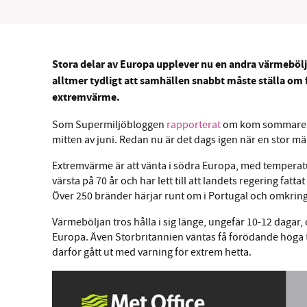
Stora delar av Europa upplever nu en andra värmebölja
alltmer tydligt att samhällen snabbt måste ställa o
extremvärme.
Som Supermiljöbloggen
rapporterat
om kom sommarens f
mitten av juni. Redan nu är det dags igen när en stor m
Extremvärme är att vänta i södra Europa, med temperat
värsta på 70 år och har lett till att landets regering fatt
Över 250 bränder härjar runt om i Portugal och omkrin
Värmeböljan tros hålla i sig länge, ungefär 10-12 dagar,
Europa. Även Storbritannien väntas få förödande höga t
därför gått ut med varning för extrem hetta.