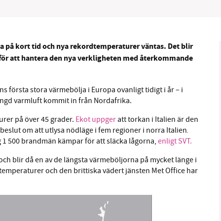
 på kort tid och nya rekordtemperaturer väntas. Det blir
m för att hantera den nya verkligheten med återkommande
örsta stora värmebölja i Europa ovanligt tidigt i år – i
ängd varmluft kommit in från Nordafrika.
urer på över 45 grader.
Ekot uppger
att torkan i Italien är den
.
at beslut om att utlysa nödläge i fem regioner i norra Italien
g 1 500 brandmän kämpar för att släcka lågorna,
enligt SVT.
 och blir då en av de längsta värmeböljorna på mycket länge i
emperaturer och den brittiska vädert jänsten Met Office har