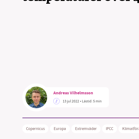
SM
nyhe
Andreas Vilhelmsson
13 jul 2022
• Lästid:
5 min
Copernicus
Europa
Extremväder
IPCC
Klimatför