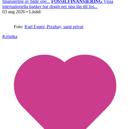
finansiering av både olje...
FOSSILFINANSIERING
Vissa
internationella banker har dragit ner sina lån till fos...
03 aug 2026
• Lästid:
Foto:
Karl Egger, Pixabay, samt privat
Krönika