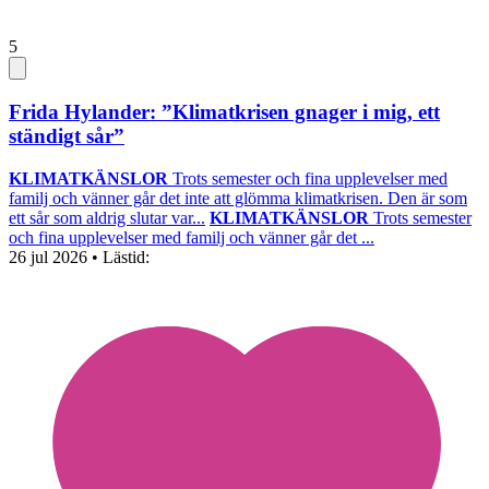
5
Frida Hylander: ”Klimatkrisen gnager i mig, ett
ständigt sår”
KLIMATKÄNSLOR
Trots semester och fina upplevelser med
familj och vänner går det inte att glömma klimatkrisen. Den är som
ett sår som aldrig slutar var...
KLIMATKÄNSLOR
Trots semester
och fina upplevelser med familj och vänner går det ...
26 jul 2026
• Lästid: