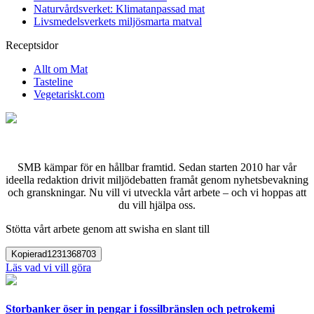
Naturvårdsverket: Klimatanpassad mat
Livsmedelsverkets miljösmarta matval
Receptsidor
Allt om Mat
Tasteline
Vegetariskt.com
SMB kämpar för en hållbar framtid. Sedan starten 2010 har vår
ideella redaktion drivit miljödebatten framåt genom nyhetsbevakning
och granskningar. Nu vill vi utveckla vårt arbete – och vi hoppas att
du vill hjälpa oss.
Stötta vårt arbete genom att swisha en slant till
Kopierad
1231368703
Läs vad vi vill göra
Storbanker öser in pengar i fossilbränslen och petrokemi