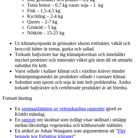
Torra bönor – 0,7 kg varav soja – 1 kg
Fisk – 1,5-4,5 kg
Kyckling – 2-4 kg
Quorn – 2-7 kg
Griskött – 5 kg
Nötkött – 15-25 kg
Ur klimatsynpunkt är grönsaker såsom rotfrukter, vitkål och
broccoli bättre är tomat, gurka och sallad.
Torkade baljväxter har låg klimatpåverkan och innehåller
mycket proteiner och mineraler vilket gör dem till ett utmärkt
substitut för kött.
Varor odlade i kallare klimat och i växthus kräver mindre
bekämpningsmedel än produkter odlade i varmare klimat.
Substitut som quorn och soja är inte helt problemfria. Andra
torkade baljväxter och certifierade produkter är att föredra.
Fortsatt läsning
En
sammanfattning av vetenskapliga rapporter
gjord av
Köttfri måndag.
En
rapport
om skolmat som tydligt visar skillnad i utsläpp
mellan likvärdiga vegetariska och köttbaserade måltider.
En artikel av Johan Wangsten som argumenterar att ”
Fler
betande kor förbättrar klimatet
”