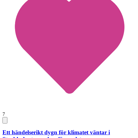
7
Ett händelserikt dygn för klimatet väntar i