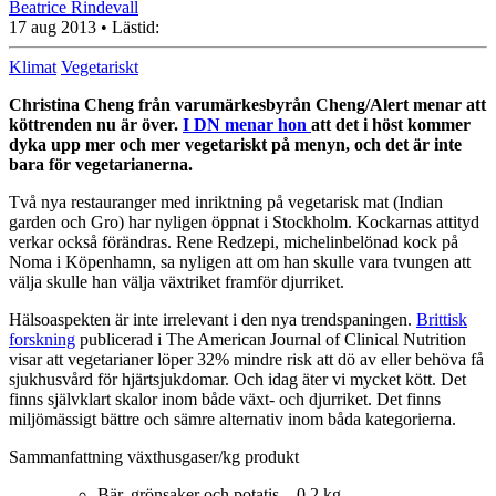
Beatrice Rindevall
17 aug 2013
• Lästid:
Klimat
Vegetariskt
Christina Cheng från varumärkesbyrån Cheng/Alert menar att
köttrenden nu är över.
I DN menar hon
att det i höst kommer
dyka upp mer och mer vegetariskt på menyn, och det är inte
bara för vegetarianerna.
Två nya restauranger med inriktning på vegetarisk mat (Indian
garden och Gro) har nyligen öppnat i Stockholm. Kockarnas attityd
verkar också förändras. Rene Redzepi, michelinbelönad kock på
Noma i Köpenhamn, sa nyligen att om han skulle vara tvungen att
välja skulle han välja växtriket framför djurriket.
Hälsoaspekten är inte irrelevant i den nya trendspaningen.
Brittisk
forskning
publicerad i The American Journal of Clinical Nutrition
visar att vegetarianer löper 32% mindre risk att dö av eller behöva få
sjukhusvård för hjärtsjukdomar. Och idag äter vi mycket kött. Det
finns självklart skalor inom både växt- och djurriket. Det finns
miljömässigt bättre och sämre alternativ inom båda kategorierna.
Sammanfattning växthusgaser/kg produkt
Bär, grönsaker och potatis – 0,2 kg