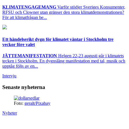
KLIMATENGAGEMANG
Varför stödjer Sveriges Konsumenter,
RFSU och Clowner utan gränser den stora klimatdemonstrationen?
För att klimatfrågan be...
Ett händelserikt dygn för klimatet väntar i Stockholm tre
veckor före valet
JÄTTEMANIFESTATION
Helgen 22-23 augusti går i klimatets
tecken i Stockholm. En dygnslång manifestation med tal, musik och
upptåg följs av en...
Intervju
Senaste nyheterna
Foto:
geralt/Pixabay
Nyheter