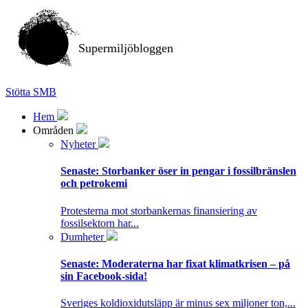
Supermiljöbloggen
Stötta SMB
Hem
Områden
Nyheter
Senaste:
Storbanker öser in pengar i fossilbränslen
och petrokemi
Protesterna mot storbankernas finansiering av
fossilsektorn har...
Dumheter
Senaste:
Moderaterna har fixat klimatkrisen – på
sin Facebook-sida!
Sveriges koldioxidutsläpp är minus sex miljoner ton,...