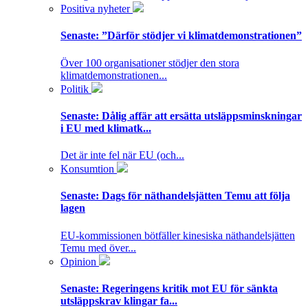
Positiva nyheter
Senaste:
”Därför stödjer vi klimatdemonstrationen”
Över 100 organisationer stödjer den stora
klimatdemonstrationen...
Politik
Senaste:
Dålig affär att ersätta utsläppsminskningar
i EU med klimatk...
Det är inte fel när EU (och...
Konsumtion
Senaste:
Dags för näthandelsjätten Temu att följa
lagen
EU-kommissionen bötfäller kinesiska näthandelsjätten
Temu med över...
Opinion
Senaste:
Regeringens kritik mot EU för sänkta
utsläppskrav klingar fa...