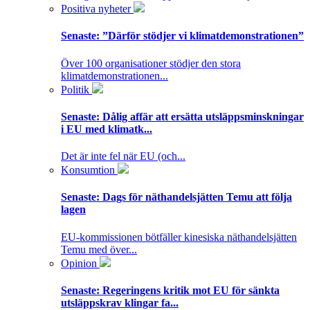
Positiva nyheter
Senaste:
”Därför stödjer vi klimatdemonstrationen”
Över 100 organisationer stödjer den stora
klimatdemonstrationen...
Politik
Senaste:
Dålig affär att ersätta utsläppsminskningar
i EU med klimatk...
Det är inte fel när EU (och...
Konsumtion
Senaste:
Dags för näthandelsjätten Temu att följa
lagen
EU-kommissionen bötfäller kinesiska näthandelsjätten
Temu med över...
Opinion
Senaste:
Regeringens kritik mot EU för sänkta
utsläppskrav klingar fa...