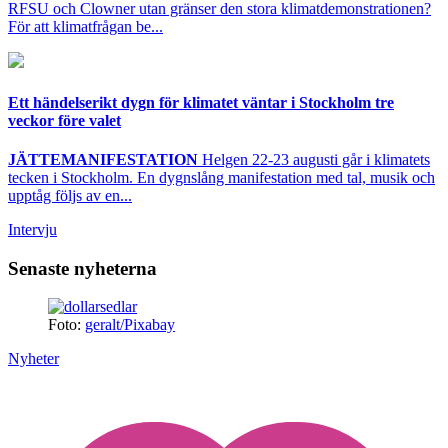
RFSU och Clowner utan gränser den stora klimatdemonstrationen?
För att klimatfrågan be...
Ett händelserikt dygn för klimatet väntar i Stockholm tre
veckor före valet
JÄTTEMANIFESTATION
Helgen 22-23 augusti går i klimatets
tecken i Stockholm. En dygnslång manifestation med tal, musik och
upptåg följs av en...
Intervju
Senaste nyheterna
Foto:
geralt/Pixabay
Nyheter