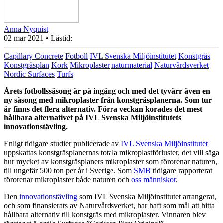
Anna Nyquist
02 mar 2021
• Lästid:
Capillary Concrete
Fotboll
IVL Svenska Miljöinstitutet
Konstgräs
Konstgräsplan
Kork
Mikroplaster
naturmaterial
Naturvårdsverket
Nordic Surfaces
Turfs
Årets fotbollssäsong är på
in
gång och med det tyvärr även en
ny säsong med mikroplaster från konstgräsplanerna.
Som tur
är finns det flera alternativ.
Förra veckan korades det mest
hållbara alternativet på IVL Svenska Miljöinstitutets
innovationstävling.
Enligt tidigare studier publicerade av
IVL Svenska Miljöinstitutet
uppskattas konstgräsplanernas totala mikroplastförluster, det vill säga
hur mycket av konstgräsplaners mikroplaster som förorenar naturen,
till ungefär 500 ton per år i Sverige. Som
SMB
tidigare rapporterat
förorenar mikroplaster både naturen och
oss människor
.
Den
innovationstävling
som IVL Svenska Miljöinstitutet arrangerat,
och som finansierats av Naturvårdsverket, har haft som mål att hitta
hållbara alternativ till konstgräs med mikroplaster. Vinnaren blev