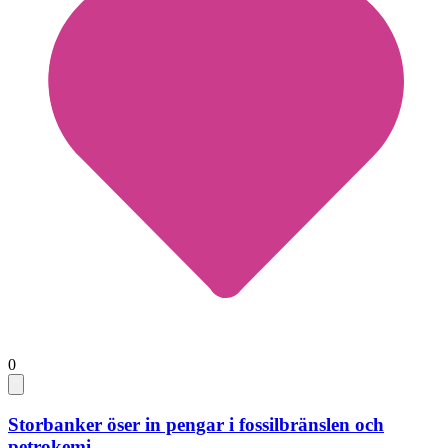
0
Storbanker öser in pengar i fossilbränslen och
petrokemi