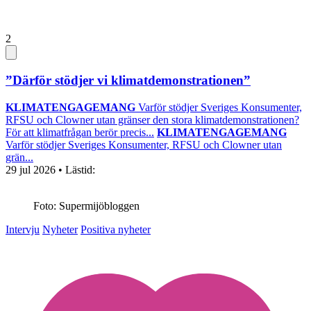
2
”Därför stödjer vi klimatdemonstrationen”
KLIMATENGAGEMANG
Varför stödjer Sveriges Konsumenter,
RFSU och Clowner utan gränser den stora klimatdemonstrationen?
För att klimatfrågan berör precis...
KLIMATENGAGEMANG
Varför stödjer Sveriges Konsumenter, RFSU och Clowner utan
grän...
29 jul 2026
• Lästid:
Foto: Supermijöbloggen
Intervju
Nyheter
Positiva nyheter