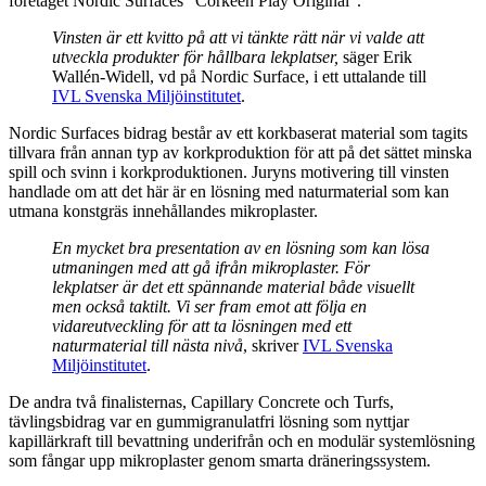
företaget Nordic Surfaces ”Corkeen Play Original”.
Vinsten är ett kvitto på att vi tänkte rätt när vi valde att
utveckla produkter för hållbara lekplatser,
säger Erik
Wallén-Widell, vd på Nordic Surface, i ett uttalande till
IVL Svenska Miljöinstitutet
.
Nordic Surfaces bidrag består av ett korkbaserat material som tagits
tillvara från annan typ av korkproduktion för att på det sättet minska
spill och svinn i korkproduktionen. Juryns motivering till vinsten
handlade om att det här är en lösning med naturmaterial som kan
utmana konstgräs innehållandes mikroplaster.
En mycket bra presentation av en lösning som kan lösa
utmaningen med att gå ifrån mikroplaster. För
lekplatser är det ett spännande material både visuellt
men också taktilt. Vi ser fram emot att följa en
vidareutveckling för att ta lösningen med ett
naturmaterial till nästa nivå
, skriver
IVL Svenska
Miljöinstitutet
.
De andra två finalisternas, Capillary Concrete och Turfs,
tävlingsbidrag var en gummigranulatfri lösning som nyttjar
kapillärkraft till bevattning underifrån och en modulär systemlösning
som fångar upp mikroplaster genom smarta dräneringssystem.