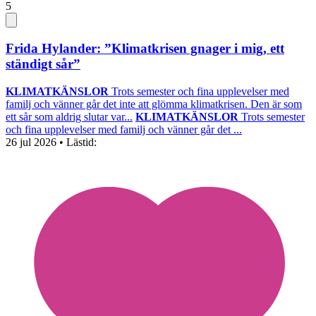
5
Frida Hylander: ”Klimatkrisen gnager i mig, ett
ständigt sår”
KLIMATKÄNSLOR
Trots semester och fina upplevelser med
familj och vänner går det inte att glömma klimatkrisen. Den är som
ett sår som aldrig slutar var...
KLIMATKÄNSLOR
Trots semester
och fina upplevelser med familj och vänner går det ...
26 jul 2026
• Lästid: