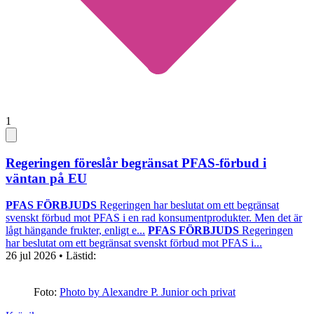
1
Regeringen föreslår begränsat PFAS-förbud i
väntan på EU
PFAS FÖRBJUDS
Regeringen har beslutat om ett begränsat
svenskt förbud mot PFAS i en rad konsumentprodukter. Men det är
lågt hängande frukter, enligt e...
PFAS FÖRBJUDS
Regeringen
har beslutat om ett begränsat svenskt förbud mot PFAS i...
26 jul 2026
• Lästid:
Foto:
Photo by Alexandre P. Junior och privat