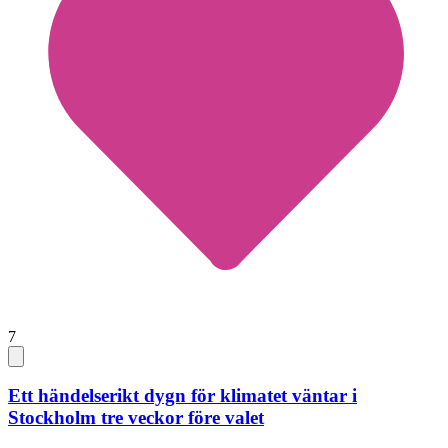
7
Ett händelserikt dygn för klimatet väntar i
Stockholm tre veckor före valet