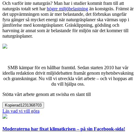
Och varför inte naturgräs? Man har i studier kommit fram till att
naturgräs totalt sett har
högre miljöbelastning
än konstgräs. Främst är
det uppvärmningen som är mer belastande, det förbrukas ungefär
fyra gånger så mycket energi när naturgräsplaner ska värmas upp i
jämförelse med konstgräsplaner. Gräsklippning, gödsling och
harvning är annat som är belastande för miljön när det kommer till
naturgräsplaner.
SMB kämpar för en hållbar framtid. Sedan starten 2010 har vår
ideella redaktion drivit miljödebatten framåt genom nyhetsbevakning
och granskningar. Nu vill vi utveckla vårt arbete – och vi hoppas att
du vill hjälpa oss.
Stötta vårt arbete genom att swisha en slant till
Kopierad
1231368703
Läs vad vi vill göra
Moderaterna har fixat klimatkrisen – på sin Facebook-sida!