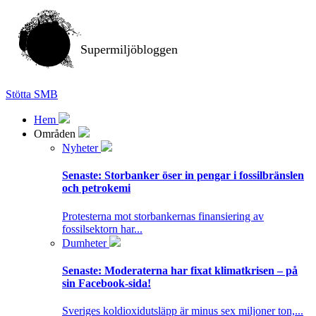
Supermiljöbloggen
Stötta SMB
Hem
Områden
Nyheter
Senaste:
Storbanker öser in pengar i fossilbränslen
och petrokemi
Protesterna mot storbankernas finansiering av
fossilsektorn har...
Dumheter
Senaste:
Moderaterna har fixat klimatkrisen – på
sin Facebook-sida!
Sveriges koldioxidutsläpp är minus sex miljoner ton,...