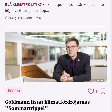
BLÅ KLIMATPOLITIK?
En klimatpolitik som sänker, och inte
höjer växthusgasutsläpp...
09 aug 2026
• Lästid:
5 min
Foto: Sweco
Krönika
6
Goldmann listar klimatfördröjarnas
”Sommartrippel”