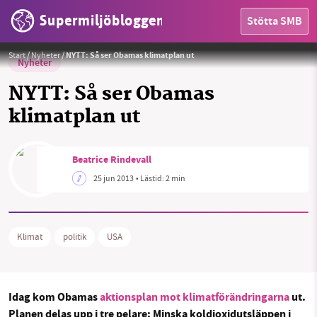
Supermiljöbloggen
Stötta SMB
Start
/
Nyheter
/
NYTT: Så ser Obamas klimatplan ut
Nyheter
NYTT: Så ser Obamas
klimatplan ut
HEM
Beatrice Rindevall
OMRÅDEN
25 jun 2013
• Lästid:
2 min
MILJÖFAKTA
Klimat
politik
USA
OM OSS
Idag kom Obamas
aktionsplan mot klimatförändringarna
ut.
Sök
Sparade inlägg
Tipsa oss
Planen delas upp i tre pelare: Minska koldioxidutsläppen i