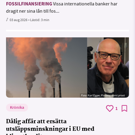
FOSSILFINANSIERING
Vissa internationella banker har
dragit ner sina lån till fos...
03 aug 2026
• Lästid:
3 min
Foto:
Karl Egger, Pixabay, samt privat
Krönika
1
Dålig affär att ersätta
utsläppsminskningar i EU med