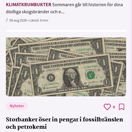
KLIMATKRUMBUKTER
Sommaren går till historien för dina
dödliga skogsbränder och e...
08 aug 2026
• Lästid:
6 min
Foto:
geralt/Pixabay
Nyheter
0
Storbanker öser in pengar i fossilbränslen
och petrokemi