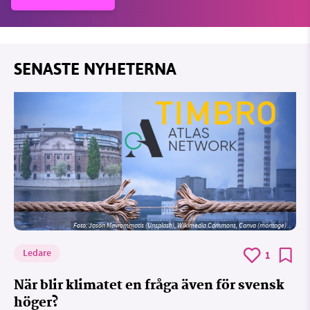
SENASTE NYHETERNA
Foto: Jason Mavrommatis (Unsplash), Wikimedia Commons, Canva (montage)
Ledare
1
När blir klimatet en fråga även för svensk
höger?