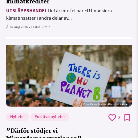
klimatkrediter
UTSLÄPPSHANDEL
Det är inte fel när EU finansiera
klimatinsatser i andra delar av...
02 aug 2026
• Lästid:
7 min
Foto:
Kevin Snyman/Pixabay Licence
Nyheter
Positiva nyheter
2
”Därför stödjer vi