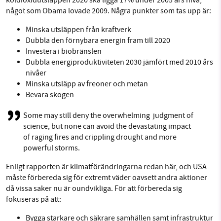
koldioxidutsläppen 2020 ska ligga 17% under 2005 års nivå,
något som Obama lovade 2009. Några punkter som tas upp är:
Minska utsläppen från kraftverk
Dubbla den förnybara energin fram till 2020
Investera i biobränslen
Dubbla energiproduktiviteten 2030 jämfört med 2010 års
nivåer
Minska utsläpp av freoner och metan
Bevara skogen
Some may still deny the overwhelming judgment of
science, but none can avoid the devastating impact
of raging fires and crippling drought and more
powerful storms.
Enligt rapporten är klimatförändringarna redan här, och USA
måste förbereda sig för extremt väder oavsett andra aktioner
då vissa saker nu är oundvikliga. För att förbereda sig
fokuseras på att:
Bygga starkare och säkrare samhällen samt infrastruktur