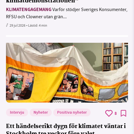
klimatdemonstrationen”
KLIMATENGAGEMANG
Varför stödjer Sveriges Konsumenter,
RFSU och Clowner utan grän...
29 jul 2026
• Lästid:
4 min
Foto: Supermijöbloggen
Intervju
Nyheter
Positiva nyheter
8
Ett händelserikt dygn för klimatet väntar i
Stockholm tre veckor före valet