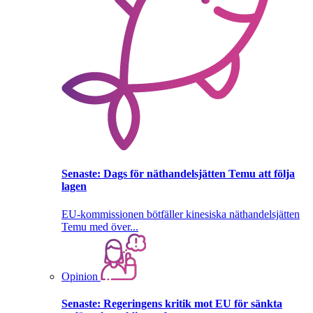
Senaste:
Dags för näthandelsjätten Temu att följa
lagen
EU-kommissionen bötfäller kinesiska näthandelsjätten
Temu med över...
Opinion
Senaste:
Regeringens kritik mot EU för sänkta