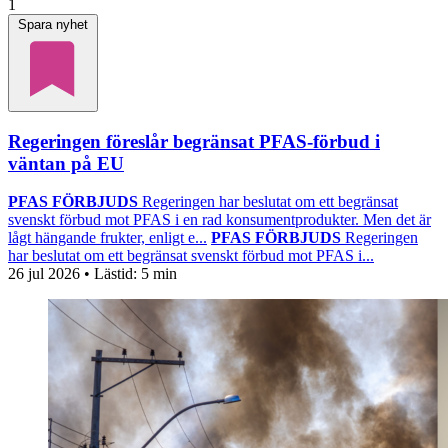
1
Spara nyhet
Regeringen föreslår begränsat PFAS-förbud i
väntan på EU
PFAS FÖRBJUDS
Regeringen har beslutat om ett begränsat
svenskt förbud mot PFAS i en rad konsumentprodukter. Men det är
lågt hängande frukter, enligt e...
PFAS FÖRBJUDS
Regeringen
har beslutat om ett begränsat svenskt förbud mot PFAS i...
26 jul 2026
• Lästid:
5 min