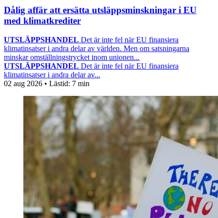
Dålig affär att ersätta utsläppsminskningar i EU
med klimatkrediter
UTSLÄPPSHANDEL
Det är inte fel när EU finansiera
klimatinsatser i andra delar av världen. Men om satsningarna
minskar omställningstrycket inom unionen...
UTSLÄPPSHANDEL
Det är inte fel när EU finansiera
klimatinsatser i andra delar av...
02 aug 2026
• Lästid:
7 min