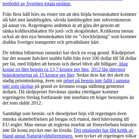
tredjedel av Sveriges totala utsläpp.
Från flera håll hörs nu röster om att den höjda bensinskatten kommer
slå hårt mot landsbygden, såvida landsbygden inte subventioneras
på annat vis. Regeringens ambition är att göra det genom att
sänka koldioxidskatten för jord- och skogsbruket. Kritikerna menar
också att den nya bensinskatten blir en ”chockhöjning” som kommer
drabba Sveriges transporter och privatbilister hårt.
De inbitna bilisternas ramaskri har dock en svag grund. Råoljepriset
har det senaste halvåret snabbt fallit från över 100 dollar till 58 dollar
per fat, med följden att bensin och diesel blivit allt billigare.
Idag
kostar en liter bensin ca 13,7 kronor per liter
.
2012 låg däremot
bränslepriserna på 15 kronor per liter
. Sedan dess har det skett en
stadig prisminskning, även om
priset på bensin inte fallit i samma
takt som råoljan
på grund av kronans svaga ställning gentemot
dollarn. Då råoljepriset förväntas sjunka ytterligare kommer
regeringens förslag fortfarande inte innebära ett högre bensinpris än
det som rådde 2012.
Samtidigt som bensin- och dieselpriset höjs vill regeringen även
minska skattebefrielsen på biogas och etanol, med hänvisning till
EU-regler. Man menar att reglerna innebär att förnyelsebara bränslen
inte får kosta mycket mer än fossila.
Det uttalandet har fått kritik av
bland annat Naturskyddsföreningen
, som tycker att regeringen tolkar