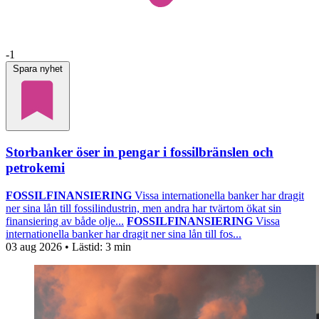
-1
Spara nyhet
Storbanker öser in pengar i fossilbränslen och
petrokemi
FOSSILFINANSIERING
Vissa internationella banker har dragit
ner sina lån till fossilindustrin, men andra har tvärtom ökat sin
finansiering av både olje...
FOSSILFINANSIERING
Vissa
internationella banker har dragit ner sina lån till fos...
03 aug 2026
• Lästid:
3 min