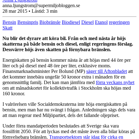
anna.ljungstrom@supermiljobloggen.se
28 mar 2015
• Lästid:
3 min
Bensin
Bensinpris
Biobränsle
Biodiesel
Diesel
Etanol
regeringen
Skatt
Nu blir det dyrare att köra bil. Från och med nästa år höjs
skatterna på både bensin och diesel, enligt regeringens förslag.
Dessvärre höjs även skatten på förnybara bränslen.
Energiskatten på bensin kommer nästa år att höjas med 44 öre per
liter och på diesel med 48 öre per liter, exklusive moms.
Finansmarknadsminister Per Bolund (MP)
säger till Aftonbladet
att
det kommer innebära ungefär 50 kronor extra i månaden för en
genomsnittlig familj. Det kan man jämföra med
förra veckans nyhet
om att månadskortet för kollektivtrafik i Stockholm ska höjas med
160 kronor.
I valrörelsen ville Socialdemokraterna inte höja energiskatten på
bensin, men man har nu svängt i frågan. Anledningen sägs dels vara
att man regerar med Miljöpartiet, dels det fallande oljepriset.
Under förra mandatperioden beslutades att Sverige ska vara
fossilfritt 2050. För att lyckas med det måste även alla bilar köras på
förnyelsebara bränslen.
Transportsektorn står idag för cirka en