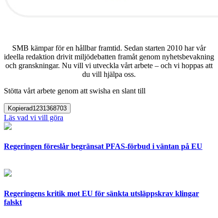
SMB kämpar för en hållbar framtid. Sedan starten 2010 har vår
ideella redaktion drivit miljödebatten framåt genom nyhetsbevakning
och granskningar. Nu vill vi utveckla vårt arbete – och vi hoppas att
du vill hjälpa oss.
Stötta vårt arbete genom att swisha en slant till
Kopierad
1231368703
Läs vad vi vill göra
Regeringen föreslår begränsat PFAS-förbud i väntan på EU
Regeringens kritik mot EU för sänkta utsläppskrav klingar
falskt