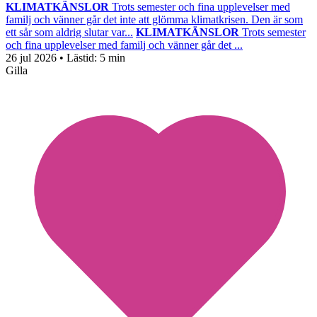
KLIMATKÄNSLOR
Trots semester och fina upplevelser med
familj och vänner går det inte att glömma klimatkrisen. Den är som
ett sår som aldrig slutar var...
KLIMATKÄNSLOR
Trots semester
och fina upplevelser med familj och vänner går det ...
26 jul 2026
• Lästid:
5 min
Gilla