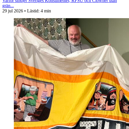
Varför stödjer Sveriges Konsumenter, RFSU och Clowner utan
grän...
29 jul 2026
• Lästid:
4 min