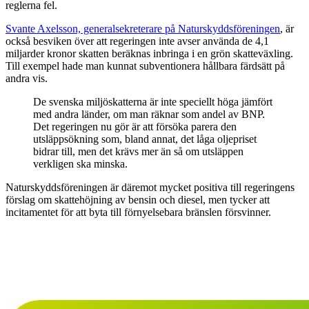
reglerna fel.
Svante Axelsson, generalsekreterare på Naturskyddsföreningen
, är
också besviken över att regeringen inte avser använda de 4,1
miljarder kronor skatten beräknas inbringa i en grön skatteväxling.
Till exempel hade man kunnat subventionera hållbara färdsätt på
andra vis.
De svenska miljöskatterna är inte speciellt höga jämfört
med andra länder, om man räknar som andel av BNP.
Det regeringen nu gör är att försöka parera den
utsläppsökning som, bland annat, det låga oljepriset
bidrar till, men det krävs mer än så om utsläppen
verkligen ska minska.
Naturskyddsföreningen är däremot mycket positiva till regeringens
förslag om skattehöjning av bensin och diesel, men tycker att
incitamentet för att byta till förnyelsebara bränslen försvinner.