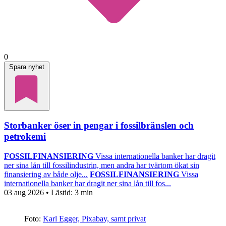
0
Spara nyhet
Storbanker öser in pengar i fossilbränslen och
petrokemi
FOSSILFINANSIERING
Vissa internationella banker har dragit
ner sina lån till fossilindustrin, men andra har tvärtom ökat sin
finansiering av både olje...
FOSSILFINANSIERING
Vissa
internationella banker har dragit ner sina lån till fos...
03 aug 2026
• Lästid:
3 min
Foto:
Karl Egger, Pixabay, samt privat