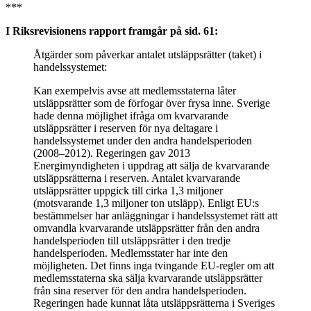
***
I Riksrevisionens rapport framgår på sid. 61:
Åtgärder som påverkar antalet utsläppsrätter (taket) i
handelssystemet:
Kan exempelvis avse att medlemsstaterna låter
utsläppsrätter som de förfogar över frysa inne. Sverige
hade denna möjlighet ifråga om kvarvarande
utsläppsrätter i reserven för nya deltagare i
handelssystemet under den andra handelsperioden
(2008–2012). Regeringen gav 2013
Energimyndigheten i uppdrag att sälja de kvarvarande
utsläppsrätterna i reserven. Antalet kvarvarande
utsläppsrätter uppgick till cirka 1,3 miljoner
(motsvarande 1,3 miljoner ton utsläpp). Enligt EU:s
bestämmelser har anläggningar i handelssystemet rätt att
omvandla kvarvarande utsläppsrätter från den andra
handelsperioden till utsläppsrätter i den tredje
handelsperioden. Medlemsstater har inte den
möjligheten. Det finns inga tvingande EU-regler om att
medlemsstaterna ska sälja kvarvarande utsläppsrätter
från sina reserver för den andra handelsperioden.
Regeringen hade kunnat låta utsläppsrätterna i Sveriges