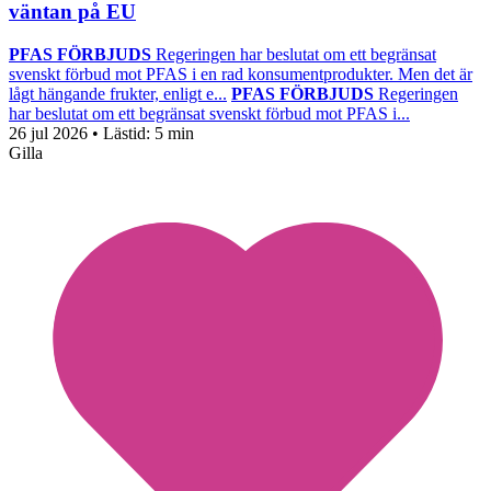
väntan på EU
PFAS FÖRBJUDS
Regeringen har beslutat om ett begränsat
svenskt förbud mot PFAS i en rad konsumentprodukter. Men det är
lågt hängande frukter, enligt e...
PFAS FÖRBJUDS
Regeringen
har beslutat om ett begränsat svenskt förbud mot PFAS i...
26 jul 2026
• Lästid:
5 min
Gilla