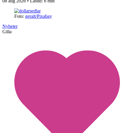
08 aug 2026
• Lästid:
6 min
Foto:
geralt/Pixabay
Nyheter
Gilla