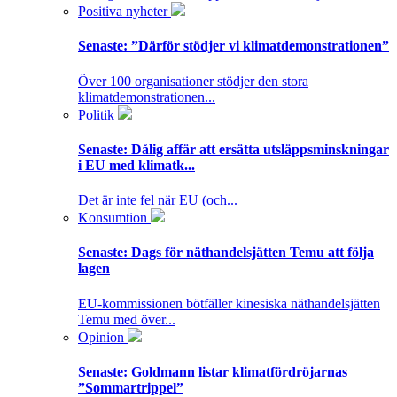
Positiva nyheter
Senaste:
”Därför stödjer vi klimatdemonstrationen”
Över 100 organisationer stödjer den stora
klimatdemonstrationen...
Politik
Senaste:
Dålig affär att ersätta utsläppsminskningar
i EU med klimatk...
Det är inte fel när EU (och...
Konsumtion
Senaste:
Dags för näthandelsjätten Temu att följa
lagen
EU-kommissionen bötfäller kinesiska näthandelsjätten
Temu med över...
Opinion
Senaste:
Goldmann listar klimatfördröjarnas
”Sommartrippel”