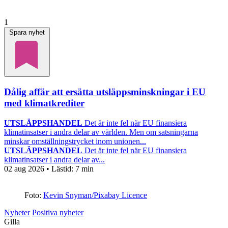
1
Spara nyhet
Dålig affär att ersätta utsläppsminskningar i EU
med klimatkrediter
UTSLÄPPSHANDEL
Det är inte fel när EU finansiera
klimatinsatser i andra delar av världen. Men om satsningarna
minskar omställningstrycket inom unionen...
UTSLÄPPSHANDEL
Det är inte fel när EU finansiera
klimatinsatser i andra delar av...
02 aug 2026
• Lästid:
7 min
Foto:
Kevin Snyman/Pixabay Licence
Nyheter
Positiva nyheter
Gilla