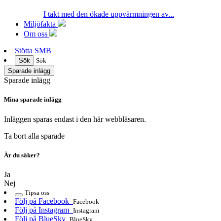
I takt med den ökade uppvärmningen av...
Miljöfakta
Om oss
Stötta SMB
Sök
Sök
Sparade inlägg
Sparade inlägg
Mina sparade inlägg
Inläggen sparas endast i den här webbläsaren.
Ta bort alla sparade
Är du säker?
Ja
Nej
Tipsa oss
Följ på Facebook
Facebook
Följ på Instagram
Instagram
Följ på BlueSky
BlueSky