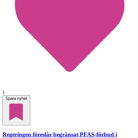
1
Spara nyhet
Regeringen föreslår begränsat PFAS-förbud i