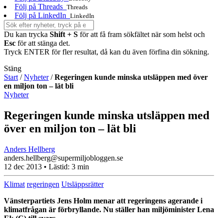
Följ på Threads
Threads
Följ på LinkedIn
LinkedIn
Du kan trycka
Shift + S
för att få fram sökfältet när som helst och
Esc
för att stänga det.
Tryck ENTER för fler resultat, då kan du även förfina din sökning.
Stäng
Start
/
Nyheter
/
Regeringen kunde minska utsläppen med över
en miljon ton – lät bli
Nyheter
Regeringen kunde minska utsläppen med
över en miljon ton – lät bli
Anders Hellberg
anders.hellberg@supermiljobloggen.se
12 dec 2013
• Lästid:
3 min
Klimat
regeringen
Utsläppsrätter
Vänsterpartiets Jens Holm menar att regeringens agerande i
klimatfrågan är förbryllande. Nu ställer han miljöminister Lena