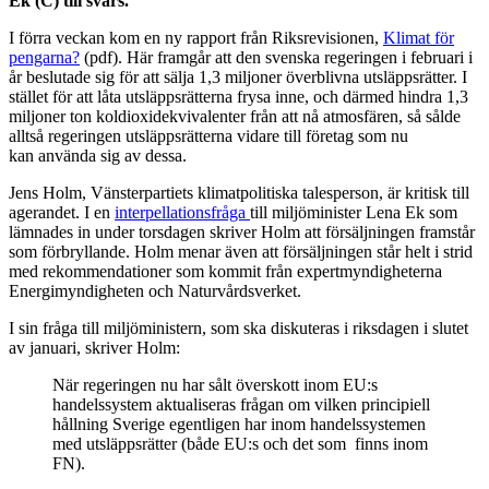
Ek (C) till svars.
I förra veckan kom en ny rapport från Riksrevisionen,
Klimat för
pengarna?
(pdf). Här framgår att den svenska regeringen i februari i
år beslutade sig för att sälja 1,3 miljoner överblivna utsläppsrätter. I
stället för att låta utsläppsrätterna frysa inne, och därmed hindra 1,3
miljoner ton koldioxidekvivalenter från att nå atmosfären, så sålde
alltså regeringen utsläppsrätterna vidare till företag som nu
kan använda sig av dessa.
Jens Holm, Vänsterpartiets klimatpolitiska talesperson, är kritisk till
agerandet. I en
interpellationsfråga
till miljöminister Lena Ek som
lämnades in under torsdagen skriver Holm att försäljningen framstår
som förbryllande. Holm menar även att försäljningen står helt i strid
med rekommendationer som kommit från expertmyndigheterna
Energimyndigheten och Naturvårdsverket.
I sin fråga till miljöministern, som ska diskuteras i riksdagen i slutet
av januari, skriver Holm:
När regeringen nu har sålt överskott inom EU:s
handelssystem aktualiseras frågan om vilken principiell
hållning Sverige egentligen har inom handelssystemen
med utsläppsrätter (både EU:s och det som finns inom
FN).