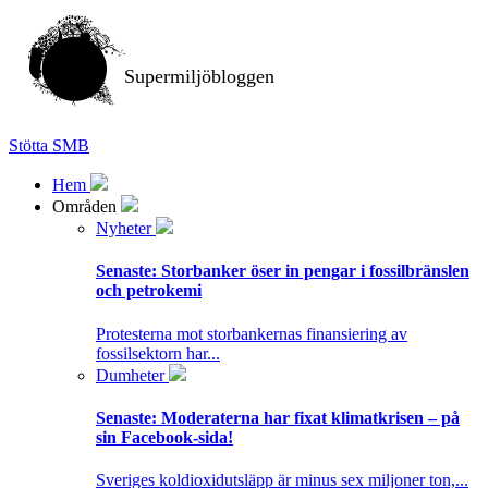
Supermiljöbloggen
Stötta SMB
Hem
Områden
Nyheter
Senaste:
Storbanker öser in pengar i fossilbränslen
och petrokemi
Protesterna mot storbankernas finansiering av
fossilsektorn har...
Dumheter
Senaste:
Moderaterna har fixat klimatkrisen – på
sin Facebook-sida!
Sveriges koldioxidutsläpp är minus sex miljoner ton,...