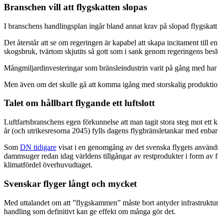
Branschen vill att flygskatten slopas
I branschens handlingsplan ingår bland annat krav på slopad flygskatt o
Det återstår att se om regeringen är kapabel att skapa incitament till e
skogsbruk, tvärtom skjutits så gott som i sank genom regeringens beslut
Mångmiljardinvesteringar som bränsleindustrin varit på gång med har nu 
Men även om det skulle gå att komma igång med storskalig produktion 
Talet om hållbart flygande ett luftslott
Luftfartsbranschens egen förkunnelse att man tagit stora steg mot ett klim
år (och utrikesresorna 2045) fylls dagens flygbränsletankar med enbar
Som
DN tidigare
visat i en genomgång av det svenska flygets användn
dammsuger redan idag världens tillgångar av restprodukter i form av fr
klimatfördel överhuvudtaget.
Svenskar flyger långt och mycket
Med uttalandet om att ”flygskammen” måste bort antyder infrastrukturmin
handling som definitivt kan ge effekt om många gör det.