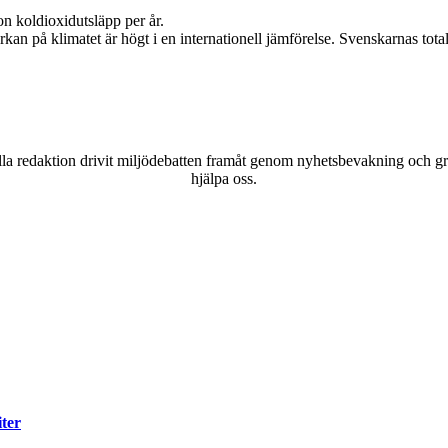
on koldioxidutsläpp per år.
rkan på klimatet är högt i en internationell jämförelse. Svenskarnas tota
a redaktion drivit miljödebatten framåt genom nyhetsbevakning och gran
hjälpa oss.
iter