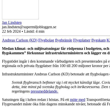
Jan Lindsten
jan.lindsten@supermiljobloggen.se
22 feb 2024
• Lästid:
4 min
Andreas Carlson (KD)
Flygbolag
flygbränsle
Flygplatser
flygskam
K
Medan klimat- och miljösatsningar får rödpenna i budgeten, och be
flygskammen” förkunnar infrastrukturministern och lägger en dr
Flygstödet ingår i den kommande vårbudgeten och presenterades på en 
regionala och privata flygplatser från 100 till 200 miljoner kronor per å
Infrastrukturminister Andreas Carlson (KD) betonade att flygbolagen 
Svensk flygbransch befinner sig i ett mycket känsligt läge. Covi
detta, inte minst på svenska flygbolag och inrikesresorna. Den s
regeringens
pressmeddelande.
Satsningen låg i luften redan i höstas. På ett
möte med
Transportföretag
Flygresandet måste öka från dagens minskande nivåer, betonade då Fr