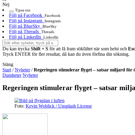
Nej
Tipsa oss
Följ på Facebook
Facebook
Följ på Instagram
Instagram
Följ på BlueSky
BlueSky
Följ på Threads
Threads
Följ på LinkedIn
LinkedIn
Du kan trycka
Shift + S
för att få fram sökfältet när som helst och
Es
Tryck ENTER för fler resultat, då kan du även förfina din sökning.
Stäng
Start
/
Nyheter
/
Regeringen stimulerar flyget – satsar miljard för
Dumheter
Nyheter
Regeringen stimulerar flyget – satsar milj
Foto:
Kevin Woblick / Unsplash License