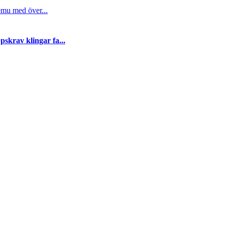
emu med över...
skrav klingar fa...