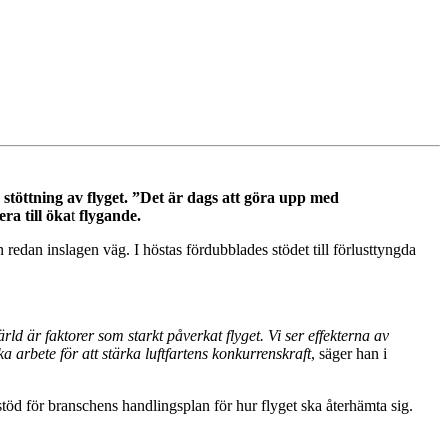
 stöttning av flyget. ”Det är dags att göra upp med
era till öka
t
flygande.
edan inslagen väg. I höstas fördubblades stödet till förlusttyngda
ld är faktorer som starkt påverkat flyget. Vi ser effekterna av
a arbete för att stärka luftfartens konkurrenskraft
, säger han i
stöd för branschens handlingsplan för hur flyget ska återhämta sig.