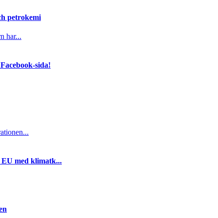
och petrokemi
n har...
 Facebook-sida!
ationen...
i EU med klimatk...
gen