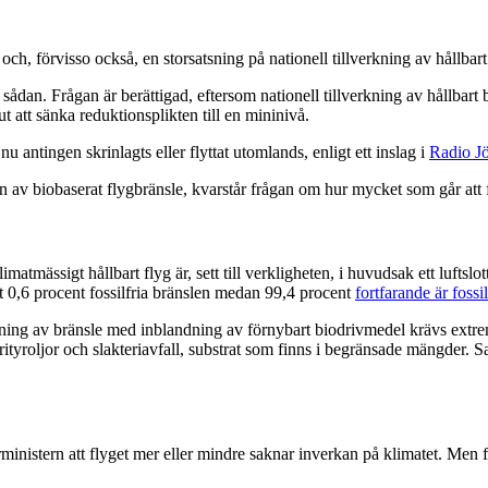
ch, förvisso också, en storsatsning på nationell tillverkning av hållbart
n sådan. Frågan är berättigad, eftersom nationell tillverkning av hållbar
 att sänka reduktionsplikten till en mininivå.
antingen skrinlagts eller flyttat utomlands, enligt ett inslag i
Radio J
av biobaserat flygbränsle, kvarstår frågan om hur mycket som går att 
atmässigt hållbart flyg är, sett till verkligheten, i huvudsak ett luftslot
t 0,6 procent fossilfria bränslen medan 99,4 procent
fortfarande är fossil
ing av bränsle med inblandning av förnybart biodrivmedel krävs extrem
ityroljor och slakteriavfall, substrat som finns i begränsade mängder. 
istern att flyget mer eller mindre saknar inverkan på klimatet. Men fakta