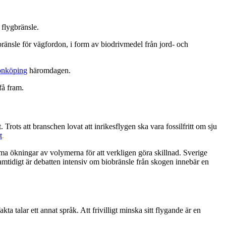
 flygbränsle.
t bränsle för vägfordon, i form av biodrivmedel från jord- och
önköping
häromdagen.
få fram.
t.
Trots att branschen lovat att inrikesflygen ska vara fossilfritt om sju
t
.
a ökningar av volymerna för att verkligen göra skillnad. Sverige
Samtidigt är debatten intensiv om biobränsle från skogen innebär en
 talar ett annat språk. Att frivilligt minska sitt flygande är en