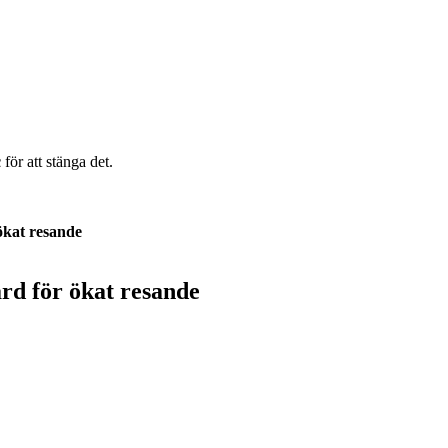
c
för att stänga det.
 ökat resande
ard för ökat resande