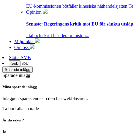
EU-kommissionen bötfäller kinesiska näthandelsjätten T
Opinion
Senaste:
Regeringens kritik mot EU för sänkta utsläpp
I tal och skrift har flera ministrar...
Miljöfakta
Om oss
Stötta SMB
Sök
Sök
Sparade inlägg
Sparade inlägg
Mina sparade inlägg
Inläggen sparas endast i den här webbläsaren.
Ta bort alla sparade
Är du säker?
Ja