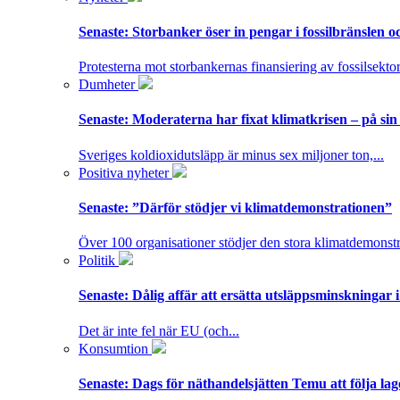
Senaste:
Storbanker öser in pengar i fossilbränslen 
Protesterna mot storbankernas finansiering av fossilsektor
Dumheter
Senaste:
Moderaterna har fixat klimatkrisen – på sin
Sveriges koldioxidutsläpp är minus sex miljoner ton,...
Positiva nyheter
Senaste:
”Därför stödjer vi klimatdemonstrationen”
Över 100 organisationer stödjer den stora klimatdemonstr
Politik
Senaste:
Dålig affär att ersätta utsläppsminskningar 
Det är inte fel när EU (och...
Konsumtion
Senaste:
Dags för näthandelsjätten Temu att följa la