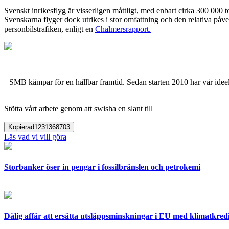
Svenskt inrikesflyg är visserligen måttligt, med enbart cirka 300 000 t
Svenskarna flyger dock utrikes i stor omfattning och den relativa påve
personbilstrafiken, enligt en
Chalmersrapport.
SMB kämpar för en hållbar framtid. Sedan starten 2010 har vår ideell
Stötta vårt arbete genom att swisha en slant till
Kopierad
1231368703
Läs vad vi vill göra
Storbanker öser in pengar i fossilbränslen och petrokemi
Dålig affär att ersätta utsläppsminskningar i EU med klimatkred