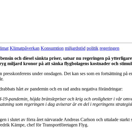
limat
Klimatpåverkan
Konsumtion
miljardstöd
politik
regeringen
nsin och diesel sänkta priser, satsar nu regeringen på ytterligare
yg miljard kronor på att sänka flygbolagens kostnader
och stimul
presskonferens under onsdagen. Det kan ses som en fortsättning på en r
r.
drabbats hårt av pandemin och en rad andra negativa förändringar:
d-19-pandemin, höjda bränslepriser och krig och oroligheter i vår omvär
atsning som regeringen i dag aviserar är en del i regeringens strategisk
en i slutet av förra året närvarade Andreas Carlson och uttalade starkt 
edrik Kämpe, chef för Transportföretagen Flyg.