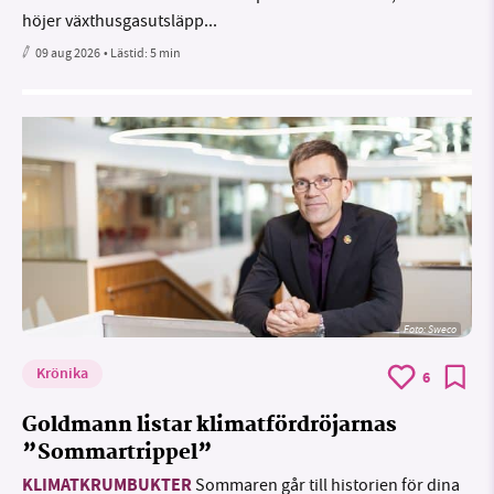
höjer växthusgasutsläpp...
09 aug 2026
• Lästid:
5 min
Foto: Sweco
Krönika
6
Goldmann listar klimatfördröjarnas
”Sommartrippel”
KLIMATKRUMBUKTER
Sommaren går till historien för dina