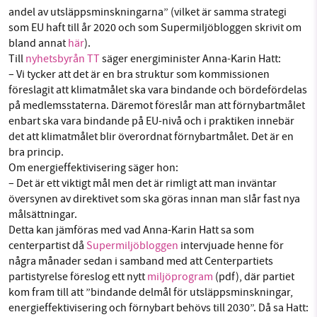
andel av utsläppsminskningarna” (vilket är samma strategi
som EU haft till år 2020 och som Supermiljöbloggen skrivit om
bland annat
här
).
Till
nyhetsbyrån TT
säger energiminister Anna-Karin Hatt:
– Vi tycker att det är en bra struktur som kommissionen
föreslagit att klimatmålet ska vara bindande och bördefördelas
på medlemsstaterna. Däremot föreslår man att förnybartmålet
enbart ska vara bindande på EU-nivå och i praktiken innebär
det att klimatmålet blir överordnat förnybartmålet. Det är en
bra princip.
Om energieffektivisering säger hon:
– Det är ett viktigt mål men det är rimligt att man inväntar
översynen av direktivet som ska göras innan man slår fast nya
målsättningar.
Detta kan jämföras med vad Anna-Karin Hatt sa som
centerpartist då
Supermiljöbloggen
intervjuade henne för
några månader sedan i samband med att Centerpartiets
partistyrelse föreslog ett nytt
miljöprogram
(pdf), där partiet
kom fram till att ”bindande delmål för utsläppsminskningar,
energieffektivisering och förnybart behövs till 2030”. Då sa Hatt: