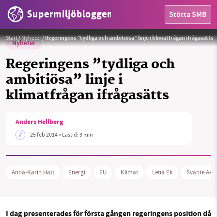
Supermiljöbloggen
Stötta SMB
Start
/
Nyheter
/
Regeringens ”tydliga och ambitiösa” linje i klimatfrågan ifrågasätts
Nyheter
Regeringens ”tydliga och
ambitiösa” linje i
klimatfrågan ifrågasätts
HEM
Anders Hellberg
OMRÅDEN
25 feb 2014
• Lästid:
3 min
MILJÖFAKTA
OM OSS
Anna-Karin Hatt
Energi
EU
Klimat
Lena Ek
Svante Axe
Sök
Sparade inlägg
Tipsa oss
I dag presenterades för första gången regeringens position då