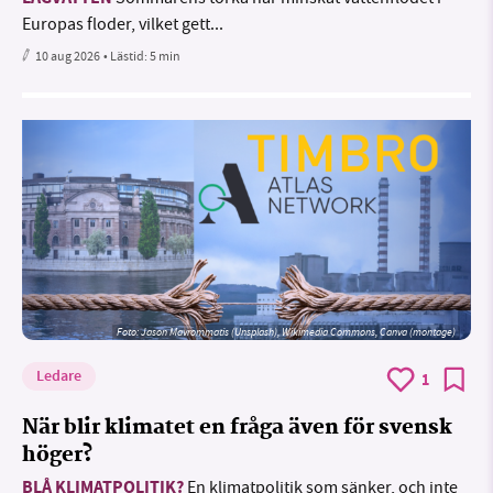
Europas floder, vilket gett...
10 aug 2026
• Lästid:
5 min
Foto: Jason Mavrommatis (Unsplash), Wikimedia Commons, Canva (montage)
Ledare
1
När blir klimatet en fråga även för svensk
höger?
BLÅ KLIMATPOLITIK?
En klimatpolitik som sänker, och inte