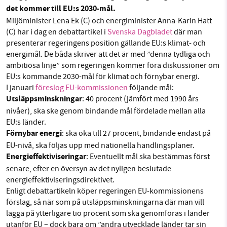
det kommer till EU:s 2030-mål.
Facebook
Instagram
BlueSky
Miljöminister Lena Ek (C) och energiminister Anna-Karin Hatt
(C) har i dag en debattartikel i
Svenska Dagbladet
där man
SMB kämpar för en hållbar framtid. Sedan
presenterar regeringens position gällande EU:s klimat- och
Threads
LinkedIn
starten 2010 har vår ideella redaktion drivit
energimål. De båda skriver att det är med ”denna tydliga och
miljödebatten framåt genom
ambitiösa linje” som regeringen kommer föra diskussioner om
EU:s kommande 2030-mål för klimat och förnybar energi.
nyhetsbevakning och granskningar. Nu vill vi
I januari
föreslog EU-kommissionen
följande mål:
utveckla vårt arbete – och vi hoppas att du
Utsläppsminskningar
: 40 procent (jämfört med 1990 års
vill hjälpa oss.
nivåer), ska ske genom bindande mål fördelade mellan alla
EU:s länder.
Stötta vårt arbete genom att swisha en slant till
Förnybar energi
: ska öka till 27 procent, bindande endast på
EU-nivå, ska följas upp med nationella handlingsplaner.
1231368703
Energieffektiviseringar
: Eventuellt mål ska bestämmas först
senare, efter en översyn av det nyligen beslutade
Läs vad vi vill göra
energieffektiviseringsdirektivet.
Enligt debattartikeln köper regeringen EU-kommissionens
förslag, så när som på utsläppsminskningarna där man vill
lägga på ytterligare tio procent som ska genomföras i länder
utanför EU – dock bara om ”andra utvecklade länder tar sin