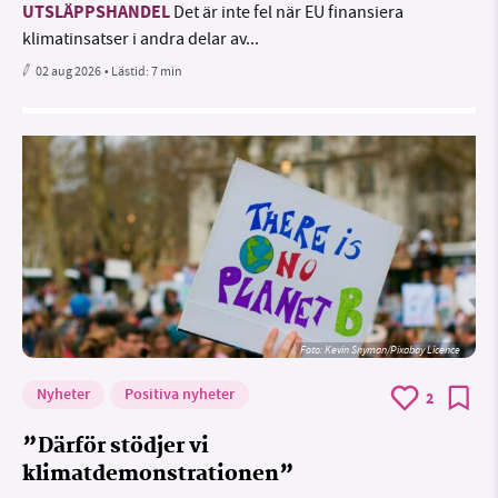
UTSLÄPPSHANDEL
Det är inte fel när EU finansiera
klimatinsatser i andra delar av...
02 aug 2026
• Lästid:
7 min
Foto:
Kevin Snyman/Pixabay Licence
Nyheter
Positiva nyheter
2
”Därför stödjer vi
klimatdemonstrationen”