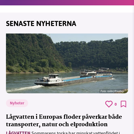
SENASTE NYHETERNA
Foto:
rolibri/Pixabay
Nyheter
0
Lågvatten i Europas floder påverkar både
transporter, natur och elproduktion
LÅGVATTEN
Sommarens torka har minskat vattenflödet i