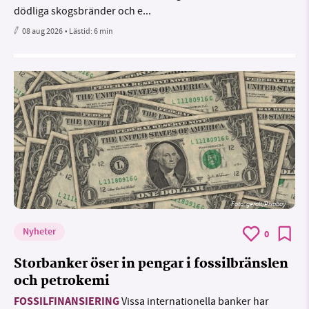
dödliga skogsbränder och e...
08 aug 2026
• Lästid:
6 min
Foto:
geralt/Pixabay
Nyheter
0
Storbanker öser in pengar i fossilbränslen
och petrokemi
FOSSILFINANSIERING
Vissa internationella banker har