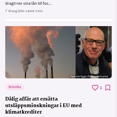
dragit ner sina lån till fos...
03 aug 2026
• Lästid:
3 min
Foto:
Karl Egger, Pixabay, samt privat
Krönika
1
Dålig affär att ersätta
utsläppsminskningar i EU med
klimatkrediter