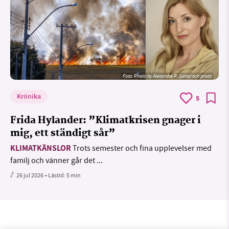
Foto:
Photo by Alexandre P. Junior och privat
Krönika
5
Frida Hylander: ”Klimatkrisen gnager i
mig, ett ständigt sår”
KLIMATKÄNSLOR
Trots semester och fina upplevelser med
familj och vänner går det ...
26 jul 2026
• Lästid:
5 min