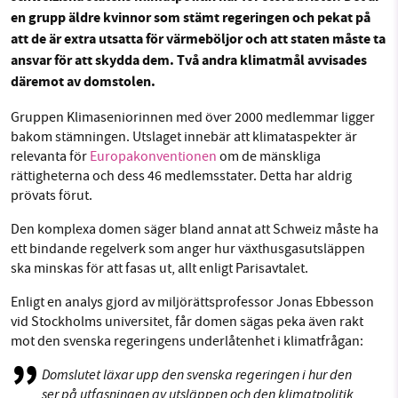
en grupp äldre kvinnor som stämt regeringen och pekat på
att de är extra utsatta för värmeböljor och att staten måste ta
Facebook
Instagram
BlueSky
ansvar för att skydda dem. Två andra klimatmål avvisades
SMB kämpar för en hållbar framtid. Sedan
däremot av domstolen.
Threads
LinkedIn
starten 2010 har vår ideella redaktion drivit
miljödebatten framåt genom
Gruppen Klimaseniorinnen med över 2000 medlemmar ligger
nyhetsbevakning och granskningar. Nu vill vi
bakom stämningen. Utslaget innebär att klimataspekter är
relevanta för
Europakonventionen
om de mänskliga
utveckla vårt arbete – och vi hoppas att du
rättigheterna och dess 46 medlemsstater. Detta har aldrig
vill hjälpa oss.
prövats förut.
Stötta vårt arbete genom att swisha en slant till
Den komplexa domen säger bland annat att Schweiz måste ha
ett bindande regelverk som anger hur växthusgasutsläppen
1231368703
ska minskas för att fasas ut, allt enligt Parisavtalet.
Enligt en analys gjord av miljörättsprofessor Jonas Ebbesson
Läs vad vi vill göra
vid Stockholms universitet, får domen sägas peka även rakt
mot den svenska regeringens underlåtenhet i klimatfrågan:
Domslutet läxar upp den svenska regeringen i hur den
ser på utfasningen av utsläppen och den klimatpolitik