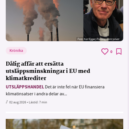
Foto:
Karl Egger, Pixabay, samt privat
Krönika
0
Dålig affär att ersätta
utsläppsminskningar i EU med
klimatkrediter
UTSLÄPPSHANDEL
Det är inte fel när EU finansiera
klimatinsatser i andra delar av...
02 aug 2026
• Lästid:
7 min