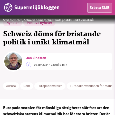
Supermiljöbloggen
Stötta SMB
Foto:
Pexels
Start
/
Nyheter
/
Schweiz döms för bristande politik i unikt klimatmål
Nyheter
Positiva nyheter
Schweiz döms för bristande
politik i unikt klimatmål
HEM
Jan Lindsten
10 apr 2024
• Lästid:
3 min
OMRÅDEN
MILJÖFAKTA
Aurora
Dom
Europadomstolen
Europakonventionen för mänskli
OM OSS
Europadomstolen för mänskliga rättigheter slår fast att den
Sök
Sparade inlägg
Tipsa oss
schweiziska statens klimatpolitik har för stora brister. Det är