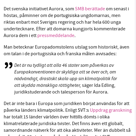
Det svenska initiativet Aurora, som
SMB berättade
om senast i
höstas, påminner om de
portugisiska
ungdomarnas, men
riktas enbart mot Sveriges regering och har hela 600 unga
undertecknare. Efter att domarna kungjorts kommenterade
Aurora dem i ett
pressmeddelande
.
Man betecknar Europadomstolens utslag som historiskt, även
om talan i de portugisiska och franska målen avvisades:
Det är nu tydligt att alla 46 stater som påverkas av
Europakonventionen är skyldiga att se över och, om
nödvändigt, drastiskt skala upp sin klimatpolitik för
att skydda mänskliga rättigheter,
säger Ida Edling,
juridikstuderande och talesperson för Aurora.
Det är inte bara i Europa som juridiken börjat användas för att
påverka länders klimatpolitik. Enligt
SVT:s
Uppdrag granskning
har totalt 15 länder världen över
hittills
dömts i olika
klimatrelaterade juridiska tvister. Det finns även ett globalt,
samordnande nätverk för att öka aktiviteter. Mer än dubbelt så