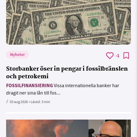
Foto:
geralt/Pixabay
Nyheter
-1
Storbanker öser in pengar i fossilbränslen
och petrokemi
FOSSILFINANSIERING
Vissa internationella banker har
dragit ner sina lån till fos...
03 aug 2026
• Lästid:
3 min