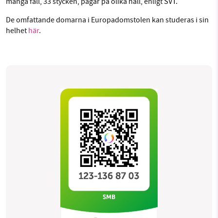
många fall, 33 stycken, pågår på olika håll, enligt
SVT.
De omfattande domarna i Europadomstolen kan studeras i sin
helhet
här
.