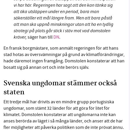
vi har här. Regeringen har sagt att den kan tänka sig
att öka utsläppen under en period, bara man
säkerställer ett mål längre fram. Men att bara påstå
att man ska uppnå minskningar utan att ha en tydlig
strategi på plats går stick i stäv mot vad domstolen
kräver,
säger han till
DN
.
En fransk borgmästare, som anmält regeringen för att hans
stad hotas av översvämningar på grund av klimatförändringar,
hade däremot ingen framgång. Domstolen konstaterar att han
bosatt sig på annan ort och inte berörs själv.
Svenska ungdomar stämmer också
staten
Ett tredje mål har drivits av en mindre grupp portugisiska
ungdomar, som stämt 32 länder för att göra för litet för
klimatet. Domstolen konstaterar att ungdomarna inte kan
anses berörda av läget i så många länder, och anser att de har
fler möjligheter att påverka politiken som de inte prövat ännu.