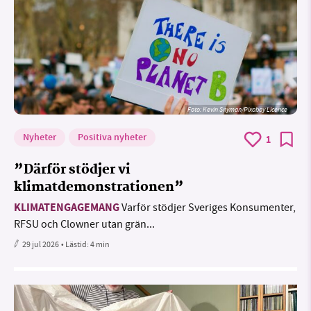
Foto:
Kevin Snyman/Pixabay Licence
Nyheter
Positiva nyheter
1
”Därför stödjer vi
klimatdemonstrationen”
KLIMATENGAGEMANG
Varför stödjer Sveriges Konsumenter,
RFSU och Clowner utan grän...
29 jul 2026
• Lästid:
4 min