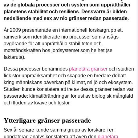
1231368703
av de globala processer och system som upprätthåller
planetens stabilitet och resiliens. Dessvärre är bilden
Facebook
Instagram
BlueSky
nedslående med sex av nio gränser redan passerade.
Läs vad vi vill göra
År 2009 presenterade
en internationell forskargrupp ett
Threads
LinkedIn
ramverk som identifierade nio processer som ansågs
avgörande för att upprätthålla stabiliteten och
motståndskraften hos jordsystemet som helhet (se
faktaruta).
Dessa processer benämndes
planetära gränser
och studien
fick stor uppmärksamhet och skapade en bredare debatt
kring människans påverkan på klimat, miljö och ekosystem.
Studien kunde konstatera att tre av dessa gränser redan var
passerade: klimatförändringar, förlust av biologisk mångfald
och flöden av kväve och fosfor.
Ytterligare gränser passerade
Sex år senare kunde samma grupp av forskare i en
uppdaterad analys konstatera att även den
planetära