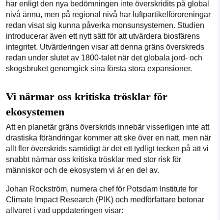
har enligt den nya bedömningen inte överskridits på global
nivå ännu, men på regional nivå har luftpartikelföroreningar
redan visat sig kunna påverka monsunsystemen. Studien
introducerar även ett nytt sätt för att utvärdera biosfärens
integritet. Utvärderingen visar att denna gräns överskreds
redan under slutet av 1800-talet när det globala jord- och
skogsbruket genomgick sina första stora expansioner.
Vi närmar oss kritiska trösklar för
ekosystemen
Att en planetär gräns överskrids innebär visserligen inte att
drastiska förändringar kommer att ske över en natt, men när
allt fler överskrids samtidigt är det ett tydligt tecken på att vi
snabbt närmar oss kritiska trösklar med stor risk för
människor och de ekosystem vi är en del av.
Johan Rockström, numera chef för Potsdam Institute for
Climate Impact Research (PIK) och medförfattare betonar
allvaret i vad uppdateringen visar: