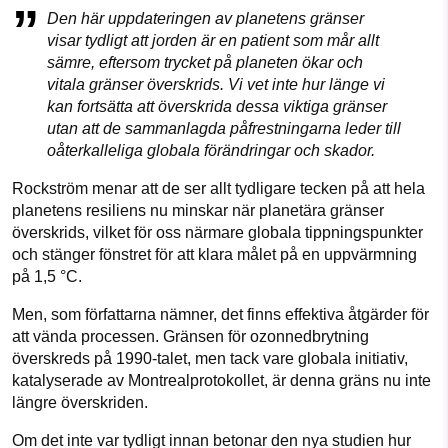
Den här uppdateringen av planetens gränser
visar tydligt att jorden är en patient som mår allt
sämre, eftersom trycket på planeten ökar och
vitala gränser överskrids. Vi vet inte hur länge vi
kan fortsätta att överskrida dessa viktiga gränser
utan att de sammanlagda påfrestningarna leder till
oåterkalleliga globala förändringar och skador.
Rockström menar att de ser allt tydligare tecken på att hela
planetens resiliens nu minskar när planetära gränser
överskrids, vilket för oss närmare globala tippningspunkter
och stänger fönstret för att klara målet på en uppvärmning
på 1,5 °C.
Men, som författarna nämner, det finns effektiva åtgärder för
att vända processen. Gränsen för ozonnedbrytning
överskreds på 1990-talet, men tack vare globala initiativ,
katalyserade av Montrealprotokollet, är denna gräns nu inte
längre överskriden.
Om det inte var tydligt innan betonar den nya studien hur