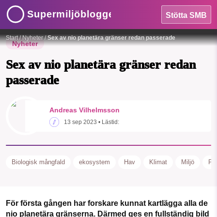
Supermiljöbloggen
Stötta SMB
Foto:
Bild av Alexander Antropov från Pixabay
Start
/
Nyheter
/
Sex av nio planetära gränser redan passerade
Nyheter
Sex av nio planetära gränser redan
passerade
HEM
Andreas Vilhelmsson
SMB kämpar för en hållbar framtid. Sedan
13 sep 2023
• Lästid:
OMRÅDEN
starten 2010 har vår ideella redaktion
drivit miljödebatten framåt genom
MILJÖFAKTA
nyhetsbevakning och granskningar. Nu
Biologisk mångfald
ekosystem
Hav
Klimat
Miljö
Pla
vill vi utveckla vårt arbete – och vi
OM OSS
hoppas att du vill hjälpa oss.
Stötta vårt arbete genom att swisha en slant till
För första gången har forskare kunnat kartlägga alla de
Sök
Sparade inlägg
Tipsa oss
nio planetära gränserna. Därmed ges en fullständig bild