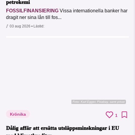
petrokemi
FOSSILFINANSIERING
Vissa internationella banker har
dragit ner sina lån till fos...
03 aug 2026
• Lästid:
Foto:
Karl Egger, Pixabay, samt privat
Krönika
1
Dålig affär att ersätta utsläppsminskningar i EU