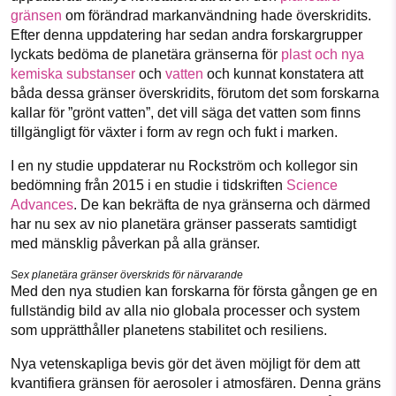
gränsen
om förändrad markanvändning hade överskridits.
Efter denna uppdatering har sedan andra forskargrupper
lyckats bedöma de planetära gränserna för
plast och nya
kemiska substanser
och
vatten
och kunnat konstatera att
båda dessa gränser överskridits, förutom det som forskarna
kallar för ”grönt vatten”, det vill säga det vatten som finns
tillgängligt för växter i form av regn och fukt i marken.
I en ny studie uppdaterar nu Rockström och kollegor sin
bedömning från 2015 i en studie i tidskriften
Science
Advances
. De kan bekräfta de nya gränserna och därmed
har nu sex av nio planetära gränser passerats samtidigt
med mänsklig påverkan på alla gränser.
Sex planetära gränser överskrids för närvarande
Med den nya studien kan forskarna för första gången ge en
fullständig bild av alla nio globala processer och system
som upprätthåller planetens stabilitet och resiliens.
Nya vetenskapliga bevis gör det även möjligt för dem att
kvantifiera gränsen för aerosoler i atmosfären. Denna gräns