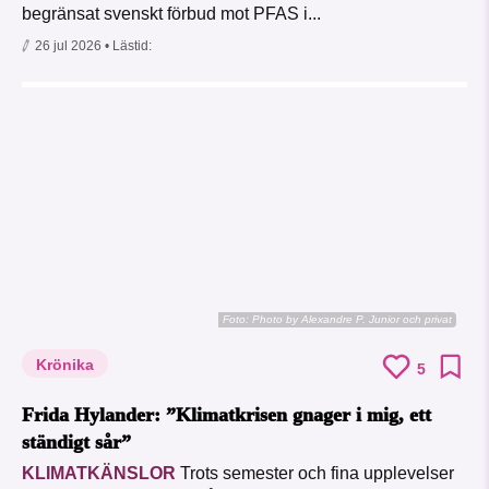
begränsat svenskt förbud mot PFAS i...
26 jul 2026
• Lästid:
Foto:
Photo by Alexandre P. Junior och privat
Krönika
5
Frida Hylander: ”Klimatkrisen gnager i mig, ett
ständigt sår”
KLIMATKÄNSLOR
Trots semester och fina upplevelser