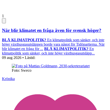
1
När blir klimatet en fråga även för svensk höger?
BLÅ KLIMATPOLITIK?
En klimatpolitik som sänker, och inte
höjer växthusgasutsläppen borde vara något för Tidöpartierna. När
blir klimatet en fråga för ...
BLÅ KLIMATPOLITIK?
En
klimatpolitik som sänker, och inte höjer växthusgasutsläpp...
09 aug 2026
• Lästid:
Foto: Sweco
Krönika