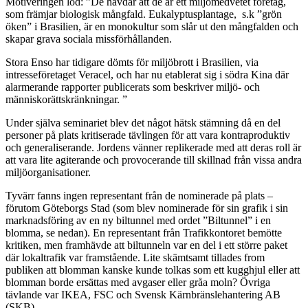
Motiveringen löd: ”De hävdar att de är ett miljömedvetet företag,
som främjar biologisk mångfald. Eukalyptusplantage, s.k ”grön
öken” i Brasilien, är en monokultur som slår ut den mångfalden och
skapar grava sociala missförhållanden.
Stora Enso har tidigare dömts för miljöbrott i Brasilien, via
intresseföretaget Veracel, och har nu etablerat sig i södra Kina där
alarmerande rapporter publicerats som beskriver miljö- och
människorättskränkningar. ”
Under själva seminariet blev det något hätsk stämning då en del
personer på plats kritiserade tävlingen för att vara kontraproduktiv
och generaliserande. Jordens vänner replikerade med att deras roll är
att vara lite agiterande och provocerande till skillnad från vissa andra
miljöorganisationer.
Tyvärr fanns ingen representant från de nominerade på plats –
förutom Göteborgs Stad (som blev nominerade för sin grafik i sin
marknadsföring av en ny biltunnel med ordet ”Biltunnel” i en
blomma, se nedan). En representant från Trafikkontoret bemötte
kritiken, men framhävde att biltunneln var en del i ett större paket
där lokaltrafik var framstående.
Lite skämtsamt tillades from
publiken att blomman kanske kunde tolkas som ett kugghjul eller att
blomman borde ersättas med avgaser eller gråa moln? Övriga
tävlande var IKEA, FSC och Svensk Kärnbränslehantering AB
(SKB).