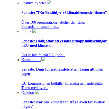
Positiva nyheter
Senaste:
”Därför stödjer vi klimatdemonstrationen”
Över 100 organisationer stödjer den stora
klimatdemonstrationen...
Politik
Senaste:
Dålig affär att ersätta utsläppsminskningar
i EU med klimatk...
Det är inte fel när EU (och...
Konsumtion
Senaste:
Dags för näthandelsjätten Temu att följa
lagen
EU-kommissionen bötfäller kinesiska näthandelsjätten
Temu med över...
Opinion
Senaste:
När blir klimatet en fråga även för svensk
höger?