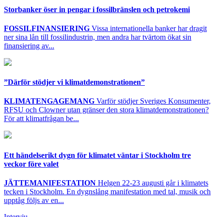
Storbanker öser in pengar i fossilbränslen och petrokemi
FOSSILFINANSIERING
Vissa internationella banker har dragit
ner sina lån till fossilindustrin, men andra har tvärtom ökat sin
finansiering av...
”Därför stödjer vi klimatdemonstrationen”
KLIMATENGAGEMANG
Varför stödjer Sveriges Konsumenter,
RFSU och Clowner utan gränser den stora klimatdemonstrationen?
För att klimatfrågan be...
Ett händelserikt dygn för klimatet väntar i Stockholm tre
veckor före valet
JÄTTEMANIFESTATION
Helgen 22-23 augusti går i klimatets
tecken i Stockholm. En dygnslång manifestation med tal, musik och
upptåg följs av en...
Intervju