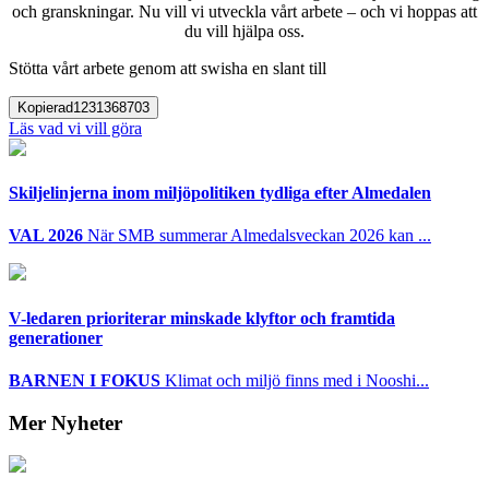
och granskningar. Nu vill vi utveckla vårt arbete – och vi hoppas att
du vill hjälpa oss.
Stötta vårt arbete genom att swisha en slant till
Kopierad
1231368703
Läs vad vi vill göra
Skiljelinjerna inom miljöpolitiken tydliga efter Almedalen
VAL 2026
När SMB summerar Almedalsveckan 2026 kan ...
V-ledaren prioriterar minskade klyftor och framtida
generationer
BARNEN I FOKUS
Klimat och miljö finns med i Nooshi...
Mer Nyheter