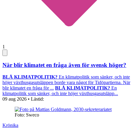
1
När blir klimatet en fråga även för svensk höger?
BLÅ KLIMATPOLITIK?
En klimatpolitik som sänker, och inte
höjer växthusgasutsläppen borde vara något för Tidöpartierna. När
blir klimatet en fråga för ...
BLÅ KLIMATPOLITIK?
En
klimatpolitik som sänker, och inte höjer växthusgasutsläpp...
09 aug 2026
• Lästid:
Foto: Sweco
Krönika