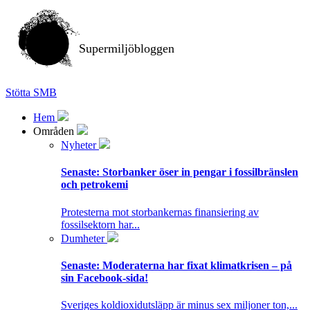
Supermiljöbloggen
Stötta SMB
Hem
Områden
Nyheter
Senaste:
Storbanker öser in pengar i fossilbränslen
och petrokemi
Protesterna mot storbankernas finansiering av
fossilsektorn har...
Dumheter
Senaste:
Moderaterna har fixat klimatkrisen – på
sin Facebook-sida!
Sveriges koldioxidutsläpp är minus sex miljoner ton,...