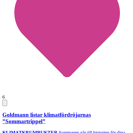
6
Goldmann listar klimatfördröjarnas
”Sommartrippel”
KLIMATKRUMBUKTER
Sommaren går till historien för dina