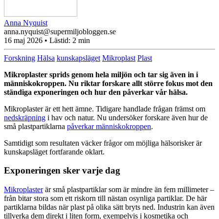
Anna Nyquist
anna.nyquist@supermiljobloggen.se
16 maj 2026
• Lästid:
2 min
Forskning
Hälsa
kunskapsläget
Mikroplast
Plast
Mikroplaster sprids genom hela miljön och tar sig även in i
människokroppen. Nu riktar forskare allt större fokus mot den
ständiga exponeringen och hur den påverkar vår hälsa.
Mikroplaster är ett hett ämne. Tidigare handlade frågan främst om
nedskräpning
i hav och natur. Nu undersöker forskare även hur de
små plastpartiklarna
påverkar människokroppen
.
Samtidigt som resultaten väcker frågor om möjliga hälsorisker är
kunskapsläget fortfarande oklart.
Exponeringen sker varje dag
Mikroplaster
är små plastpartiklar som är mindre än fem millimeter –
från bitar stora som ett riskorn till nästan osynliga partiklar. De här
partiklarna bildas när plast på olika sätt bryts ned. Industrin kan även
tillverka dem direkt i liten form, exempelvis i kosmetika och