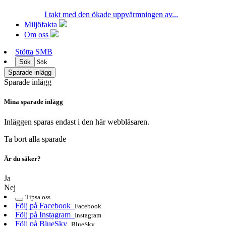
I takt med den ökade uppvärmningen av...
Miljöfakta
Om oss
Stötta SMB
Sök
Sök
Sparade inlägg
Sparade inlägg
Mina sparade inlägg
Inläggen sparas endast i den här webbläsaren.
Ta bort alla sparade
Är du säker?
Ja
Nej
Tipsa oss
Följ på Facebook
Facebook
Följ på Instagram
Instagram
Följ på BlueSky
BlueSky