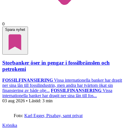
0
Spara nyhet
Storbanker öser in pengar i fossilbränslen och
petrokemi
FOSSILFINANSIERING
Vissa internationella banker har dragit
ner sina lån till fossilindustrin, men andra har tvärtom ökat sin
finansiering av både olje...
FOSSILFINANSIERING
Vissa
internationella banker har dragit ner sina lån till fos...
03 aug 2026
• Lästid:
3 min
Foto:
Karl Egger, Pixabay, samt privat
Krönika