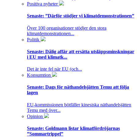
Positiva nyheter
Senaste:
”Därför stödjer vi klimatdemonstrationen”
Över 100 organisationer stödjer den stora
klimatdemonstrationen...
Politik
Senaste:
Dålig affär att ersätta utsläppsminskningar
i EU med klimatk...
Det är inte fel när EU (och...
Konsumtion
Senaste:
Dags för näthandelsjätten Temu att följa
lagen
EU-kommissionen bötfäller kinesiska näthandelsjätten
Temu med över...
Opinion
Senaste:
Goldmann listar klimatfördröjarnas
”Sommartrippel”