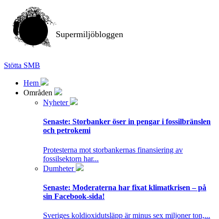
Supermiljöbloggen
Stötta SMB
Hem
Områden
Nyheter
Senaste:
Storbanker öser in pengar i fossilbränslen
och petrokemi
Protesterna mot storbankernas finansiering av
fossilsektorn har...
Dumheter
Senaste:
Moderaterna har fixat klimatkrisen – på
sin Facebook-sida!
Sveriges koldioxidutsläpp är minus sex miljoner ton,...