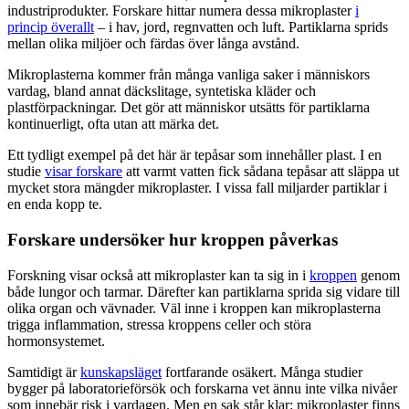
industriprodukter. Forskare hittar numera dessa mikroplaster
i
princip överallt
– i hav, jord, regnvatten och luft. Partiklarna sprids
mellan olika miljöer och färdas över långa avstånd.
Mikroplasterna kommer från många vanliga saker i människors
vardag, bland annat däckslitage, syntetiska kläder och
plastförpackningar. Det gör att människor utsätts för partiklarna
kontinuerligt, ofta utan att märka det.
Ett tydligt exempel på det här är tepåsar som innehåller plast. I en
studie
visar forskare
att varmt vatten fick sådana tepåsar att släppa ut
mycket stora mängder mikroplaster. I vissa fall miljarder partiklar i
en enda kopp te.
Forskare undersöker hur kroppen påverkas
Forskning visar också att mikroplaster kan ta sig in i
kroppen
genom
både lungor och tarmar. Därefter kan partiklarna sprida sig vidare till
olika organ och vävnader. Väl inne i kroppen kan mikroplasterna
trigga inflammation, stressa kroppens celler och störa
hormonsystemet.
Samtidigt är
kunskapsläget
fortfarande osäkert. Många studier
bygger på laboratorieförsök och forskarna vet ännu inte vilka nivåer
som innebär risk i vardagen. Men en sak står klar: mikroplaster finns