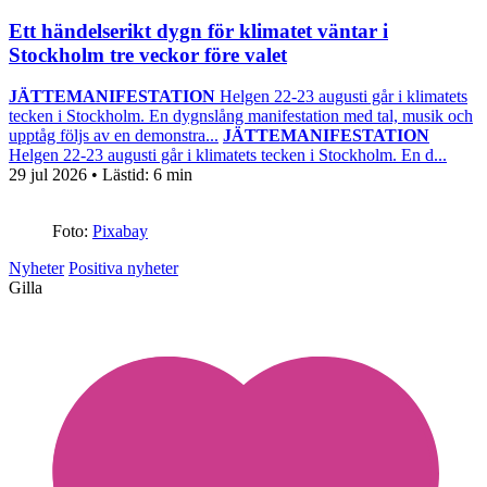
Ett händelserikt dygn för klimatet väntar i
Stockholm tre veckor före valet
JÄTTEMANIFESTATION
Helgen 22-23 augusti går i klimatets
tecken i Stockholm. En dygnslång manifestation med tal, musik och
upptåg följs av en demonstra...
JÄTTEMANIFESTATION
Helgen 22-23 augusti går i klimatets tecken i Stockholm. En d...
29 jul 2026
• Lästid:
6 min
Foto:
Pixabay
Nyheter
Positiva nyheter
Gilla