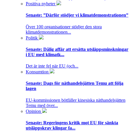
Positiva nyheter
Senaste:
”Därför stödjer vi klimatdemonstrationen”
Över 100 organisationer stödjer den stora
klimatdemonstrationen...
Politik
Senaste:
Dålig affär att ersätta utsläppsminskningar
i EU med klimatk...
Det är inte fel när EU (och...
Konsumtion
Senaste:
Dags för näthandelsjätten Temu att följa
lagen
EU-kommissionen bötfäller kinesiska näthandelsjätten
Temu med över...
Opinion
Senaste:
Regeringens kritik mot EU för sänkta
utsläppskrav klingar fa...