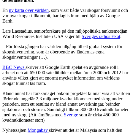
de senaste åren.
En
ny karta över världen
, som visar både var skogar försvunnit och
var nya skogar tillkommit, har tagits fram med hjälp av Google
Earth.
Lars Laestadius, seniorforskare på den miljöpolitiska tankesmedjan
World Resources Institute i USA säger till
Sveriges radios Ekot
:
– För första gången har världen tillgång till ett globalt system för
skogsinventering, som är oberoende av ländernas egna
skogsinventeringar (…).
BBC News
skriver att Google Earth spelat en avgörande roll i
arbetet och att 650 000 satellitbilder mellan åren 2000 och 2012 har
använts vilket gjort att enormt mycket information om världens
skogar kunnat tas fram.
Bland annat har forskarlaget bakom projektet kunnat visa att världen
förlorade ungefär 2,3 miljoner kvadratkilometer med skog under
perioden, som ett resultat av bland annat avverkningar, bränder,
sjukdomar och stormar. Samtidigt tillkom 800 000 kvadratkilometer
med ny skog. (Att jämföras med
Sverige
som är cirka 450 000
kvadratkilometer stort)
Nyhetssajten
Mongabay
skriver att det är Malaysia som haft den