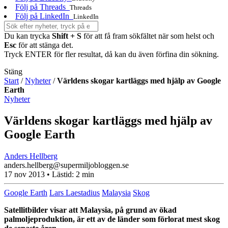
Följ på Threads
Threads
Följ på LinkedIn
LinkedIn
Du kan trycka
Shift + S
för att få fram sökfältet när som helst och
Esc
för att stänga det.
Tryck ENTER för fler resultat, då kan du även förfina din sökning.
Stäng
Start
/
Nyheter
/
Världens skogar kartläggs med hjälp av Google
Earth
Nyheter
Världens skogar kartläggs med hjälp av
Google Earth
Anders Hellberg
anders.hellberg@supermiljobloggen.se
17 nov 2013
• Lästid:
2 min
Google Earth
Lars Laestadius
Malaysia
Skog
Satellitbilder visar att Malaysia, på grund av ökad
palmoljeproduktion, är ett av de länder som förlorat mest skog