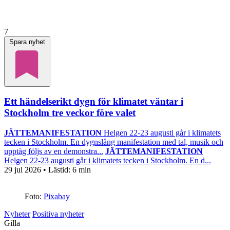
7
Spara nyhet
Ett händelserikt dygn för klimatet väntar i
Stockholm tre veckor före valet
JÄTTEMANIFESTATION
Helgen 22-23 augusti går i klimatets
tecken i Stockholm. En dygnslång manifestation med tal, musik och
upptåg följs av en demonstra...
JÄTTEMANIFESTATION
Helgen 22-23 augusti går i klimatets tecken i Stockholm. En d...
29 jul 2026
• Lästid:
6 min
Foto:
Pixabay
Nyheter
Positiva nyheter
Gilla