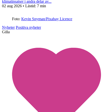
klimatinsatser i andra delar av...
02 aug 2026
• Lästid:
7 min
Foto:
Kevin Snyman/Pixabay Licence
Nyheter
Positiva nyheter
Gilla