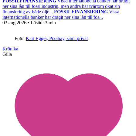
FOSSILFINANSIERING
Vissa internationella banker har dragit
ner sina lån till fossilindustrin, men andra har tvärtom ökat sin
finansiering av både olje...
FOSSILFINANSIERING
Vissa
internationella banker har dragit ner sina lån till fos...
03 aug 2026
• Lästid:
3 min
Foto:
Karl Egger, Pixabay, samt privat
Krönika
Gilla