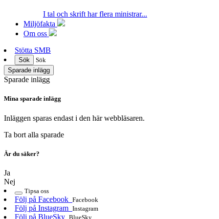
I tal och skrift har flera ministrar...
Miljöfakta
Om oss
Stötta SMB
Sök
Sök
Sparade inlägg
Sparade inlägg
Mina sparade inlägg
Inläggen sparas endast i den här webbläsaren.
Ta bort alla sparade
Är du säker?
Ja
Nej
Tipsa oss
Följ på Facebook
Facebook
Följ på Instagram
Instagram
Följ på BlueSky
BlueSky