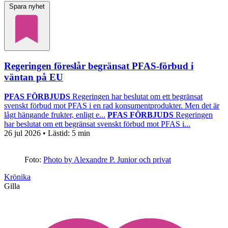
Spara nyhet
Regeringen föreslår begränsat PFAS-förbud i
väntan på EU
PFAS FÖRBJUDS
Regeringen har beslutat om ett begränsat
svenskt förbud mot PFAS i en rad konsumentprodukter. Men det är
lågt hängande frukter, enligt e...
PFAS FÖRBJUDS
Regeringen
har beslutat om ett begränsat svenskt förbud mot PFAS i...
26 jul 2026
• Lästid:
5 min
Foto:
Photo by Alexandre P. Junior och privat
Krönika
Gilla