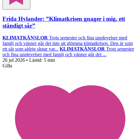
Frida Hylander: ”Klimatkrisen gnager i mig, ett
ständigt sår”
KLIMATKÄNSLOR
Trots semester och fina upplevelser med
familj och vänner går det inte att glömma klimatkrisen. Den är som
ett sår som aldrig slutar var...
KLIMATKÄNSLOR
Trots semester
och fina upplevelser med familj och vänner går det ...
26 jul 2026
• Lästid:
5 min
Gilla