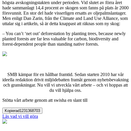
högsta avskogningstakten under perioden. Vid slutet av förra året
hade sammanlagt 14,4 procent av skogen som fanns på plats år 2000
försvunnit. En stor del hade visserligen ersatts av oljepalmslantager.
Men enligt Dan Zarin, från the Climate and Land Use Alliance, som
uttalar sig i artikeln, så är detta knappast att räknas som ny skog:
– You can’t ‘net out’ deforestation by planting trees, because newly
planted forests are far less valuable for carbon, biodiversity and
forest-dependent people than standing native forests.
SMB kämpar för en hållbar framtid. Sedan starten 2010 har vår
ideella redaktion drivit miljödebatten framåt genom nyhetsbevakning
och granskningar. Nu vill vi utveckla vårt arbete – och vi hoppas att
du vill hjälpa oss.
Stötta vårt arbete genom att swisha en slant till
Kopierad
1231368703
Läs vad vi vill göra