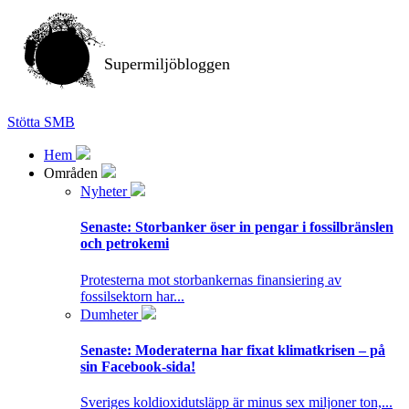
Supermiljöbloggen
Stötta SMB
Hem
Områden
Nyheter
Senaste:
Storbanker öser in pengar i fossilbränslen
och petrokemi
Protesterna mot storbankernas finansiering av
fossilsektorn har...
Dumheter
Senaste:
Moderaterna har fixat klimatkrisen – på
sin Facebook-sida!
Sveriges koldioxidutsläpp är minus sex miljoner ton,...