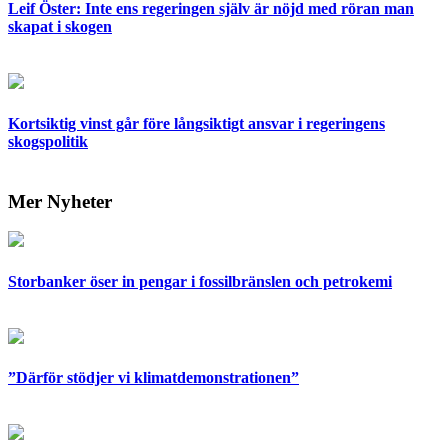
Leif Öster: Inte ens regeringen själv är nöjd med röran man
skapat i skogen
Kortsiktig vinst går före långsiktigt ansvar i regeringens
skogspolitik
Mer Nyheter
Storbanker öser in pengar i fossilbränslen och petrokemi
”Därför stödjer vi klimatdemonstrationen”