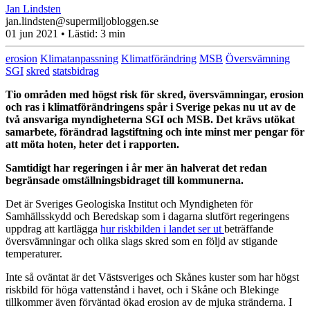
Jan Lindsten
jan.lindsten@supermiljobloggen.se
01 jun 2021
• Lästid:
3 min
erosion
Klimatanpassning
Klimatförändring
MSB
Översvämning
SGI
skred
statsbidrag
Tio områden med högst risk för skred, översvämningar, erosion
och ras i klimatförändringens spår i Sverige pekas nu ut av de
två ansvariga myndigheterna SGI och MSB. Det krävs utökat
samarbete, förändrad lagstiftning och inte minst mer pengar för
att möta hoten, heter det i rapporten.
Samtidigt har regeringen i år mer än halverat det redan
begränsade omställningsbidraget till kommunerna.
Det är Sveriges Geologiska Institut och Myndigheten för
Samhällsskydd och Beredskap som i dagarna slutfört regeringens
uppdrag att kartlägga
hur riskbilden i landet ser ut
beträffande
översvämningar och olika slags skred som en följd av stigande
temperaturer.
Inte så oväntat är det Västsveriges och Skånes kuster som har högst
riskbild för höga vattenstånd i havet, och i Skåne och Blekinge
tillkommer även förväntad ökad erosion av de mjuka stränderna. I