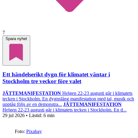
7
Spara nyhet
Ett händelserikt dygn för klimatet väntar i
Stockholm tre veckor före valet
JÄTTEMANIFESTATION
Helgen 22-23 augusti går i klimatets
tecken i Stockholm. En dygnslång manifestation med tal, musik och
upptåg följs av en demonstra...
JÄTTEMANIFESTATION
Helgen 22-23 augusti går i klimatets tecken i Stockholm. En d...
29 jul 2026
• Lästid:
6 min
Foto:
Pixabay