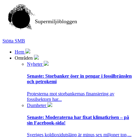
Supermiljöbloggen
Stötta SMB
Hem
Områden
Nyheter
Senaste:
Storbanker öser in pengar i fossilbränslen
och petrokemi
Protesterna mot storbankernas finansiering av
fossilsektorn har...
Dumheter
Senaste:
Moderaterna har fixat klimatkrisen – på
sin Facebook-sida!
Sveriges koldioxidutsläpp är minus sex miljoner ton,...