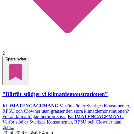
2
Spara nyhet
”Därför stödjer vi klimatdemonstrationen”
KLIMATENGAGEMANG
Varför stödjer Sveriges Konsumenter,
RFSU och Clowner utan gränser den stora klimatdemonstrationen?
För att klimatfrågan berör precis...
KLIMATENGAGEMANG
Varför stödjer Sveriges Konsumenter, RFSU och Clowner utan
grän...
29 jul 2026
• Lästid:
4 min