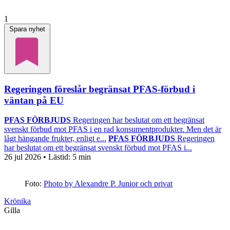
1
Spara nyhet
Regeringen föreslår begränsat PFAS-förbud i
väntan på EU
PFAS FÖRBJUDS
Regeringen har beslutat om ett begränsat
svenskt förbud mot PFAS i en rad konsumentprodukter. Men det är
lågt hängande frukter, enligt e...
PFAS FÖRBJUDS
Regeringen
har beslutat om ett begränsat svenskt förbud mot PFAS i...
26 jul 2026
• Lästid:
5 min
Foto:
Photo by Alexandre P. Junior och privat
Krönika
Gilla