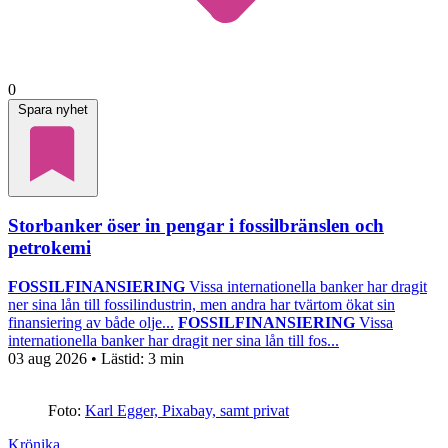
0
Spara nyhet
Storbanker öser in pengar i fossilbränslen och
petrokemi
FOSSILFINANSIERING
Vissa internationella banker har dragit
ner sina lån till fossilindustrin, men andra har tvärtom ökat sin
finansiering av både olje...
FOSSILFINANSIERING
Vissa
internationella banker har dragit ner sina lån till fos...
03 aug 2026
• Lästid:
3 min
Foto:
Karl Egger, Pixabay, samt privat
Krönika