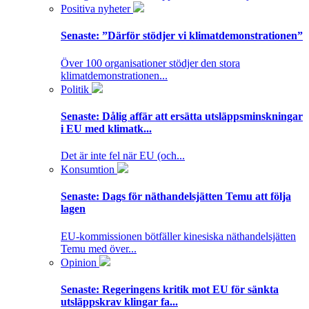
Positiva nyheter
Senaste:
”Därför stödjer vi klimatdemonstrationen”
Över 100 organisationer stödjer den stora
klimatdemonstrationen...
Politik
Senaste:
Dålig affär att ersätta utsläppsminskningar
i EU med klimatk...
Det är inte fel när EU (och...
Konsumtion
Senaste:
Dags för näthandelsjätten Temu att följa
lagen
EU-kommissionen bötfäller kinesiska näthandelsjätten
Temu med över...
Opinion
Senaste:
Regeringens kritik mot EU för sänkta
utsläppskrav klingar fa...