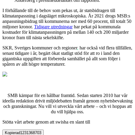
Anderberg i pressmeddelandet om rapporten.
I förhållande till de behov som pekas ut, är statsbidragen till
klimatanpassning i dagsläget mikroskopiska. År 2021 drogs MSB:s
anpassningsbidrag till kommunerna ner med 60 procent, till totalt 50
miljoner kronor.
Tidigare utredningar
har pekat på kommunala
kostnader för klimatanpassningen på mellan 140 och 200 miljarder
kronor fram till nästa sekelskifte.
SKR, Sveriges kommuner och regioner
,
har också vid flera tillfällen,
senast tidigare i år, begärt ökat statligt stöd för att ro i land den
gigantiska uppgiften att förbereda samhället på allt som följer i
spåren av allt högre temperaturer.
SMB kämpar för en hållbar framtid. Sedan starten 2010 har vår
ideella redaktion drivit miljödebatten framåt genom nyhetsbevakning
och granskningar. Nu vill vi utveckla vårt arbete – och vi hoppas att
du vill hjälpa oss.
Stötta vårt arbete genom att swisha en slant till
Kopierad
1231368703