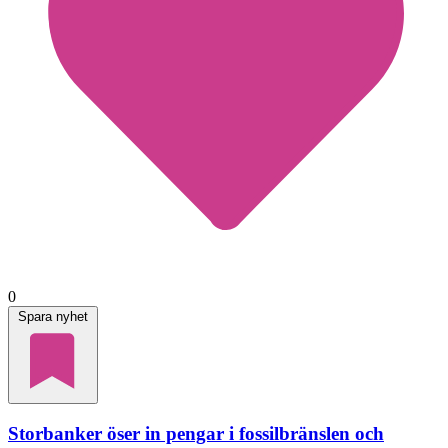
0
Spara nyhet
Storbanker öser in pengar i fossilbränslen och