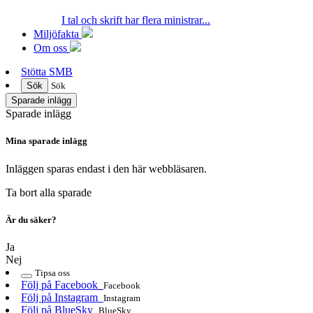
I tal och skrift har flera ministrar...
Miljöfakta
Om oss
Stötta SMB
Sök
Sök
Sparade inlägg
Sparade inlägg
Mina sparade inlägg
Inläggen sparas endast i den här webbläsaren.
Ta bort alla sparade
Är du säker?
Ja
Nej
Tipsa oss
Följ på Facebook
Facebook
Följ på Instagram
Instagram
Följ på BlueSky
BlueSky