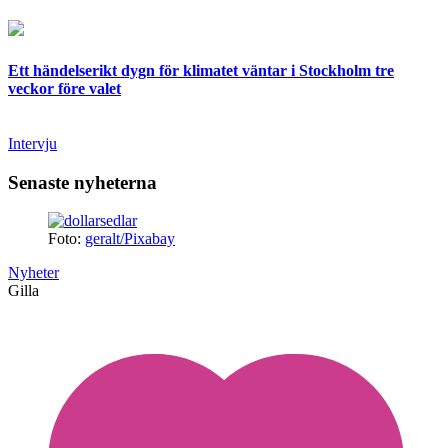
Ett händelserikt dygn för klimatet väntar i Stockholm tre
veckor före valet
Intervju
Senaste nyheterna
Foto:
geralt/Pixabay
Nyheter
Gilla