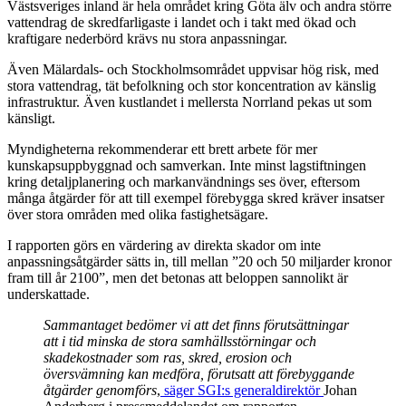
Västsveriges inland är hela området kring Göta älv och andra större
vattendrag de skredfarligaste i landet och i takt med ökad och
kraftigare nederbörd krävs nu stora anpassningar.
Även Mälardals- och Stockholmsområdet uppvisar hög risk, med
stora vattendrag, tät befolkning och stor koncentration av känslig
infrastruktur. Även kustlandet i mellersta Norrland pekas ut som
känsligt.
Myndigheterna rekommenderar ett brett arbete för mer
kunskapsuppbyggnad och samverkan. Inte minst lagstiftningen
kring detaljplanering och markanvändnings ses över, eftersom
många åtgärder för att till exempel förebygga skred kräver insatser
över stora områden med olika fastighetsägare.
I rapporten görs en värdering av direkta skador om inte
anpassningsåtgärder sätts in, till mellan ”20 och 50 miljarder kronor
fram till år 2100”, men det betonas att beloppen sannolikt är
underskattade.
Sammantaget bedömer vi att det finns förutsättningar
att i tid minska de stora samhällsstörningar och
skadekostnader som ras, skred, erosion och
översvämning kan medföra, förutsatt att förebyggande
åtgärder genomförs
,
säger SGI:s generaldirektör
Johan