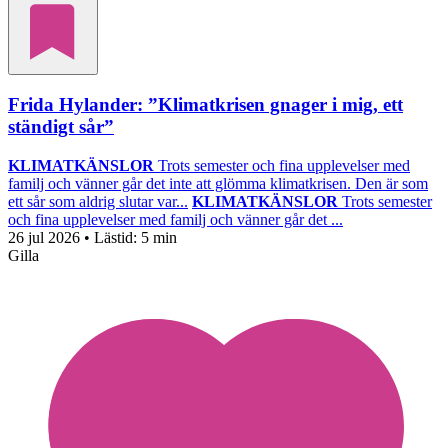
Frida Hylander: ”Klimatkrisen gnager i mig, ett
ständigt sår”
KLIMATKÄNSLOR
Trots semester och fina upplevelser med
familj och vänner går det inte att glömma klimatkrisen. Den är som
ett sår som aldrig slutar var...
KLIMATKÄNSLOR
Trots semester
och fina upplevelser med familj och vänner går det ...
26 jul 2026
• Lästid:
5 min
Gilla