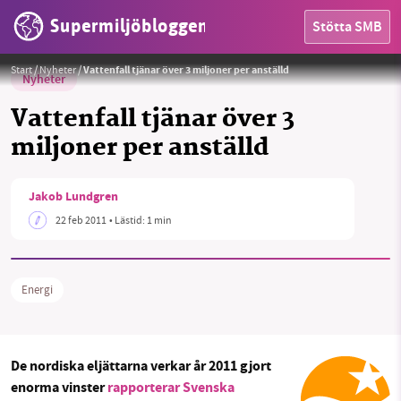
Supermiljöbloggen
Stötta SMB
Start
/
Nyheter
/
Vattenfall tjänar över 3 miljoner per anställd
Nyheter
Vattenfall tjänar över 3
miljoner per anställd
HEM
Jakob Lundgren
OMRÅDEN
22 feb 2011
• Lästid:
1 min
MILJÖFAKTA
OM OSS
Energi
Sök
Sparade inlägg
Tipsa oss
De nordiska eljättarna verkar år 2011 gjort
enorma vinster
rapporterar Svenska