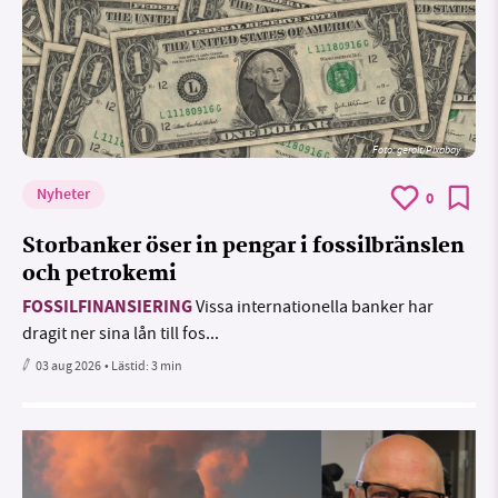
Foto:
geralt/Pixabay
Nyheter
0
Storbanker öser in pengar i fossilbränslen
och petrokemi
FOSSILFINANSIERING
Vissa internationella banker har
dragit ner sina lån till fos...
03 aug 2026
• Lästid:
3 min