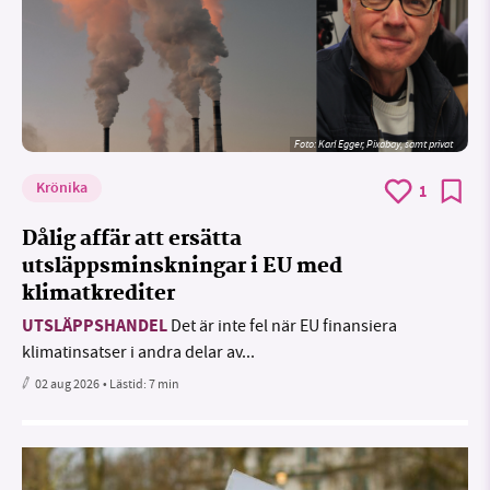
Foto:
Karl Egger, Pixabay, samt privat
Krönika
1
Dålig affär att ersätta
utsläppsminskningar i EU med
klimatkrediter
UTSLÄPPSHANDEL
Det är inte fel när EU finansiera
klimatinsatser i andra delar av...
02 aug 2026
• Lästid:
7 min