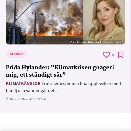
Foto:
Photo by Alexandre P. Junior och privat
Krönika
5
Frida Hylander: ”Klimatkrisen gnager i
mig, ett ständigt sår”
KLIMATKÄNSLOR
Trots semester och fina upplevelser med
familj och vänner går det ...
26 jul 2026
• Lästid:
5 min