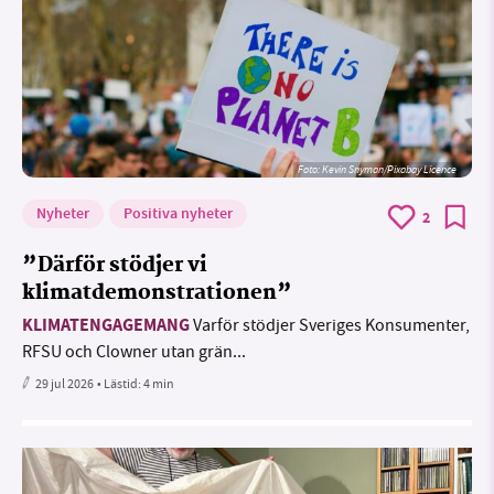
Foto:
Kevin Snyman/Pixabay Licence
Nyheter
Positiva nyheter
2
”Därför stödjer vi
klimatdemonstrationen”
KLIMATENGAGEMANG
Varför stödjer Sveriges Konsumenter,
RFSU och Clowner utan grän...
29 jul 2026
• Lästid:
4 min