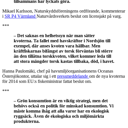
tillsammans har lyckats göra.
Mikael Karlsson, Naturskyddsföreningens ordförande, kommenterar
i
SR P4 Värmland
Naturvårdsverkets beslut om licensjakt på varg.
***
– Det saknas en helhetssyn när man sätter
kvoterna. Ta fallet med havskräftor i Nordsjön till
exempel, där anses kvoten vara hållbar. Men
kräftfiskarnas bifångst av torsk förväntas bli större
än den tillåtna torskkvoten, vilket kommer leda till
att stora mängder torsk kastas tillbaka, död, i havet.
Hanna Paulomäki, chef på havsmiljöorganisationens Oceanas
Östersjökontor, uttalar sig i ett
pressmeddelande
om de nya kvoterna
för 2014 som EU:s fiskeministrar fattat beslut om.
***
– Grön konsumtion är en viktig strategi, men det
behövs också en politik för minskad konsumtion. Vi
måste komma ihåg att alla varor har en ekologisk
ryggsäck. Även de ekologiska och miljömärkta
produkterna.