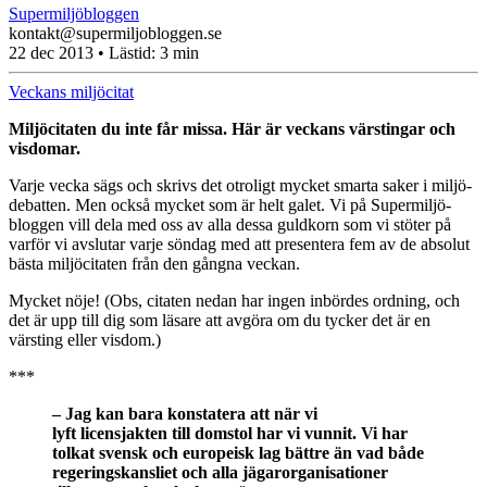
Supermiljöbloggen
kontakt@supermiljobloggen.se
22 dec 2013
• Lästid:
3 min
Veckans miljöcitat
Mil­jö­ci­ta­ten du inte får missa. Här är veckans värsting­ar och
visdomar.
Varje vecka sägs och skrivs det otroligt mycket smarta saker i mil­jö­
de­bat­ten. Men också mycket som är helt galet. Vi på Su­permil­jö­
blog­gen vill dela med oss av alla dessa guldkorn som vi stöter på
varför vi avslutar varje söndag med att pre­sen­te­ra fem av de absolut
bästa mil­jö­ci­ta­ten från den gångna veckan.
Mycket nöje! (Obs, citaten nedan har ingen inbördes ordning, och
det är upp till dig som läsare att avgöra om du tycker det är en
värsting eller visdom.)
***
– Jag kan bara konstatera att när vi
lyft licensjakten till domstol har vi vunnit. Vi har
tolkat svensk och europeisk lag bättre än vad både
regeringskansliet och alla jägarorganisationer