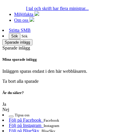
I tal och skrift har flera ministrar...
Miljöfakta
Om oss
Stötta SMB
Sök
Sök
Sparade inlägg
Sparade inlägg
Mina sparade inlägg
Inläggen sparas endast i den här webbläsaren.
Ta bort alla sparade
Är du säker?
Ja
Nej
Tipsa oss
Följ på Facebook
Facebook
Följ på Instagram
Instagram
Följ på BlueSky
BlueSky