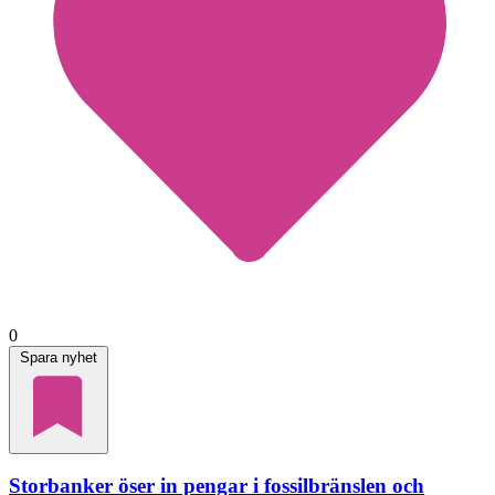
0
Spara nyhet
Storbanker öser in pengar i fossilbränslen och