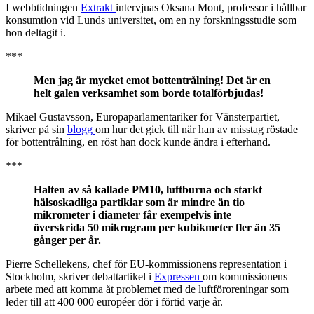
I webbtidningen
Extrakt
intervjuas Oksana Mont, professor i hållbar
konsumtion vid Lunds universitet, om en ny forskningsstudie som
hon deltagit i.
***
Men jag är mycket emot bottentrålning! Det är en
helt galen verksamhet som borde totalförbjudas!
Mikael Gustavsson, Europaparlamentariker för Vänsterpartiet,
skriver på sin
blogg
om hur det gick till när han av misstag röstade
för bottentrålning, en röst han dock kunde ändra i efterhand.
***
Halten av så kallade PM10, luftburna och starkt
hälsoskadliga partiklar som är mindre än tio
mikrometer i diameter får exempelvis inte
överskrida 50 mikrogram per kubikmeter fler än 35
gånger per år.
Pierre Schellekens, chef för EU-kommissionens representation i
Stockholm, skriver debattartikel i
Expressen
om kommissionens
arbete med att komma åt problemet med de luftföroreningar som
leder till att 400 000 européer dör i förtid varje år.