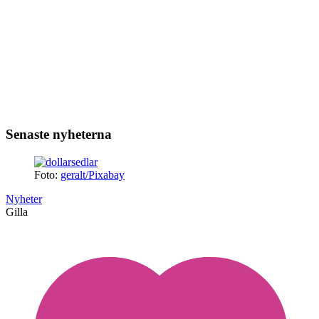
Senaste nyheterna
Foto:
geralt/Pixabay
Nyheter
Gilla