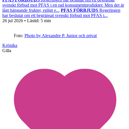
svenskt förbud mot PFAS i en rad konsumentprodukter. Men det är
lågt hängande frukter, enligt e...
PFAS FÖRBJUDS
Regeringen
har beslutat om ett begränsat svenskt förbud mot PFAS i...
26 jul 2026
• Lästid:
5 min
Foto:
Photo by Alexandre P. Junior och privat
Krönika
Gilla