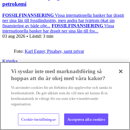
petrokemi
FOSSILFINANSIERING
Vissa internationella banker har dragit
ner sina lån till fossilindustrin, men andra har tvärtom ökat sin
finansiering av både olje...
FOSSILFINANSIERING
Vissa
internationella banker har dragit ner sina lån till fos...
03 aug 2026
• Lästid:
3 min
Foto:
Karl Egger, Pixabay, samt privat
Krönika
Gilla
Vi sysslar inte med marknadsföring så
hoppas att du är okej med våra kakor?
Vi använder cookies för att förbättra din upplevelse och samla in
besöksstatistik. Du gör såklart som du vill men att kunna få in
besöksstatistik är viktigt för oss som icke-vinstdrivande
organisation.
Cookie-inställningar
Acceptera alla cookies