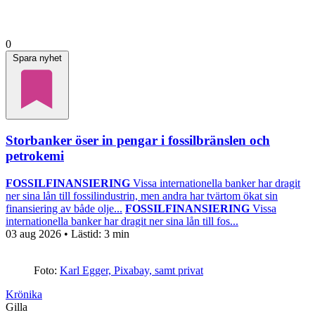
0
Spara nyhet
Storbanker öser in pengar i fossilbränslen och
petrokemi
FOSSILFINANSIERING
Vissa internationella banker har dragit
ner sina lån till fossilindustrin, men andra har tvärtom ökat sin
finansiering av både olje...
FOSSILFINANSIERING
Vissa
internationella banker har dragit ner sina lån till fos...
03 aug 2026
• Lästid:
3 min
Foto:
Karl Egger, Pixabay, samt privat
Krönika
Gilla