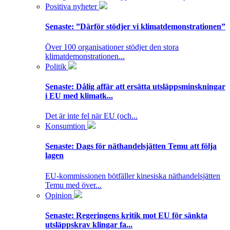
Positiva nyheter
Senaste:
”Därför stödjer vi klimatdemonstrationen”
Över 100 organisationer stödjer den stora
klimatdemonstrationen...
Politik
Senaste:
Dålig affär att ersätta utsläppsminskningar
i EU med klimatk...
Det är inte fel när EU (och...
Konsumtion
Senaste:
Dags för näthandelsjätten Temu att följa
lagen
EU-kommissionen bötfäller kinesiska näthandelsjätten
Temu med över...
Opinion
Senaste:
Regeringens kritik mot EU för sänkta
utsläppskrav klingar fa...