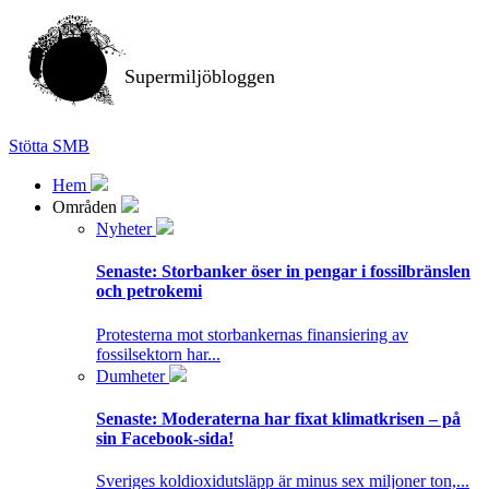
Supermiljöbloggen
Stötta SMB
Hem
Områden
Nyheter
Senaste:
Storbanker öser in pengar i fossilbränslen
och petrokemi
Protesterna mot storbankernas finansiering av
fossilsektorn har...
Dumheter
Senaste:
Moderaterna har fixat klimatkrisen – på
sin Facebook-sida!
Sveriges koldioxidutsläpp är minus sex miljoner ton,...