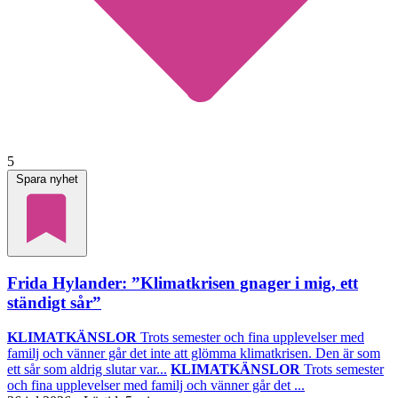
5
Spara nyhet
Frida Hylander: ”Klimatkrisen gnager i mig, ett
ständigt sår”
KLIMATKÄNSLOR
Trots semester och fina upplevelser med
familj och vänner går det inte att glömma klimatkrisen. Den är som
ett sår som aldrig slutar var...
KLIMATKÄNSLOR
Trots semester
och fina upplevelser med familj och vänner går det ...