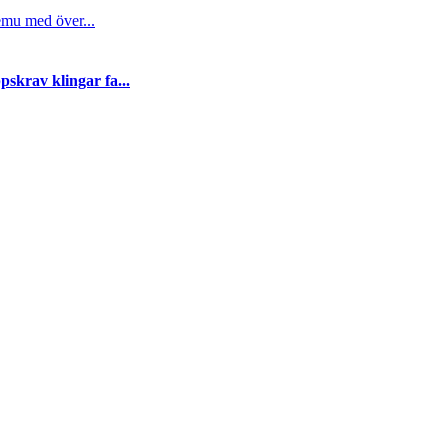
emu med över...
skrav klingar fa...