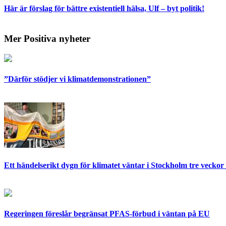
Här är förslag för bättre existentiell hälsa, Ulf – byt politik!
Mer Positiva nyheter
”Därför stödjer vi klimatdemonstrationen”
Ett händelserikt dygn för klimatet väntar i Stockholm tre veckor 
Regeringen föreslår begränsat PFAS-förbud i väntan på EU