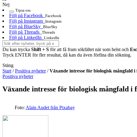
Nej
Tipsa oss
Följ på Facebook
Facebook
Följ på Instagram
Instagram
Följ på BlueSky
BlueSky
Följ på Threads
Threads
Följ på LinkedIn
LinkedIn
Du kan trycka
Shift + S
för att få fram sökfältet när som helst och
Es
Tryck ENTER för fler resultat, då kan du även förfina din sökning.
Stäng
Start
/
Positiva nyheter
/
Växande intresse för biologisk mångfald i
Positiva nyheter
Växande intresse för biologisk mångfald i
Foto:
Alain Audet från Pixabay