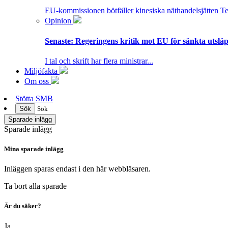
EU-kommissionen bötfäller kinesiska näthandelsjätten T
Opinion
Senaste:
Regeringens kritik mot EU för sänkta utsläpp
I tal och skrift har flera ministrar...
Miljöfakta
Om oss
Stötta SMB
Sök
Sök
Sparade inlägg
Sparade inlägg
Mina sparade inlägg
Inläggen sparas endast i den här webbläsaren.
Ta bort alla sparade
Är du säker?
Ja