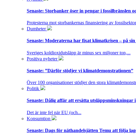
Senaste:
Storbanker öser in pengar i fossilbränslen 
Protesterna mot storbankernas finansiering av fossilsektor
Dumheter
Senaste:
Moderaterna har fixat klimatkrisen – på sin
Sveriges koldioxidutsläpp är minus sex miljoner ton,...
Positiva nyheter
Senaste:
”Därför stödjer vi klimatdemonstrationen”
Över 100 organisationer stödjer den stora klimatdemonstr
Politik
Senaste:
Dålig affär att ersätta utsläppsminskningar 
Det är inte fel när EU (och...
Konsumtion
Senaste:
Dags för näthandelsjätten Temu att följa la