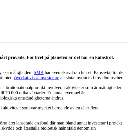
årt prövade. För livet på planeten är det här en katastrof.
ogiska mångfalden.
SMB
har även skrivit om hur ett Parisavtal för den
athotet
påverkat vissa investerare
att sluta investera i fossilbranscher.
 bruttonationalprodukt involverar aktiviteter som är måttligt eller
ill 70 000 olika växtarter. Ett annat exempel är
iologiska omständigheterna ändras.
 i aktiviteter som var mycket beroende av en eller flera
rra året lanserade en fond där man bland annat investerar i projekt
tt skydda och återställa biologisk mångfald genom sin