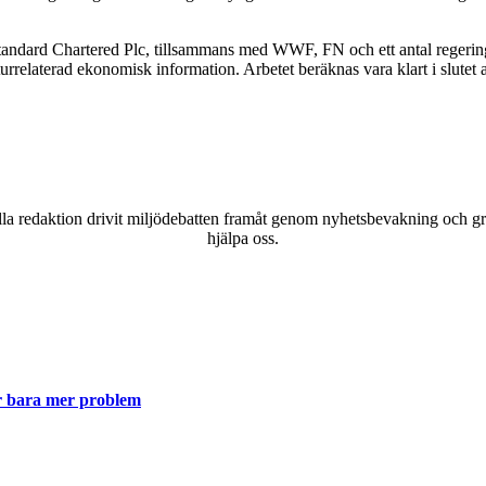
andard Chartered Plc, tillsammans med WWF, FN och ett antal regering
turrelaterad ekonomisk information. Arbetet beräknas vara klart i slutet
a redaktion drivit miljödebatten framåt genom nyhetsbevakning och gran
hjälpa oss.
ger bara mer problem