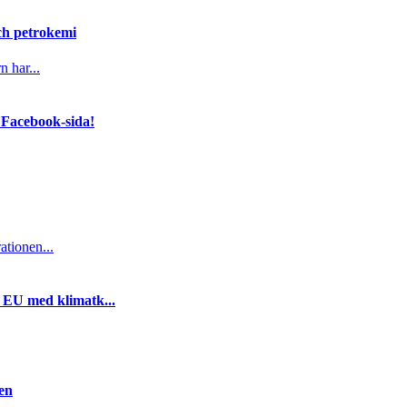
och petrokemi
n har...
 Facebook-sida!
ationen...
i EU med klimatk...
gen