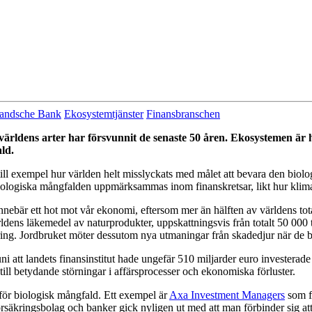
andsche Bank
Ekosystemtjänster
Finansbranschen
världens arter har försvunnit de senaste 50 åren. Ekosystemen är h
fald.
ill exempel hur världen helt misslyckats med målet att bevara den biol
ologiska mångfalden uppmärksammas inom finanskretsar, likt hur klim
ebär ett hot mot vår ekonomi, eftersom mer än hälften av världens totala
ldens läkemedel av naturprodukter, uppskattningsvis från totalt 50 000 t
ing.
Jordbruket
möter dessutom nya utmaningar från skadedjur när de b
ni att landets finansinstitut hade ungefär 510 miljarder euro investerade
 till betydande störningar i affärsprocesser och ekonomiska förluster.
 för biologisk mångfald. Ett exempel är
Axa Investment Managers
som fö
örsäkringsbolag och banker gick nyligen ut med att man förbinder sig a