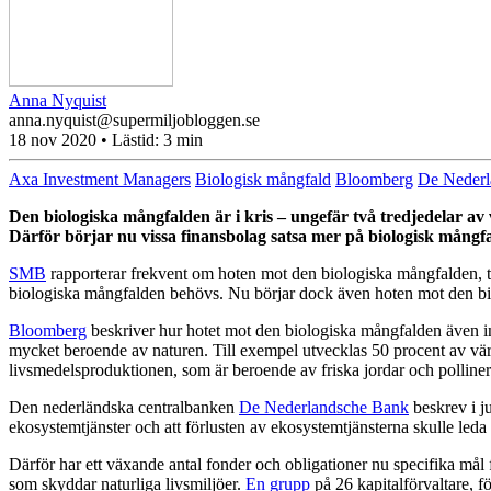
Anna Nyquist
anna.nyquist@supermiljobloggen.se
18 nov 2020
• Lästid:
3 min
Axa Investment Managers
Biologisk mångfald
Bloomberg
De Nederl
Den biologiska mångfalden är i kris – ungefär två tredjedelar av 
Därför börjar nu vissa finansbolag satsa mer på biologisk mång
SMB
rapporterar frekvent om hoten mot den biologiska mångfalden, t
biologiska mångfalden behövs. Nu börjar dock även hoten mot den bi
Bloomberg
beskriver hur hotet mot den biologiska mångfalden även inn
mycket beroende av naturen.
Till exempel utvecklas 50 procent av vär
livsmedelsproduktionen, som är beroende av friska jordar och polliner
Den nederländska centralbanken
De Nederlandsche Bank
beskrev i ju
ekosystemtjänster och att förlusten av ekosystemtjänsterna skulle leda
Därför har ett växande antal fonder och obligationer nu specifika mål
som skyddar naturliga livsmiljöer.
En grupp
på 26 kapitalförvaltare, f