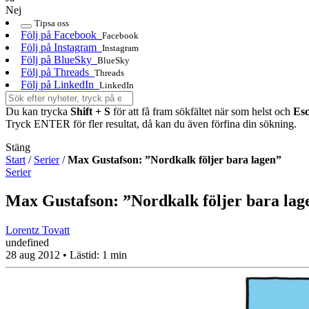
Nej
Tipsa oss
Följ på Facebook
Facebook
Följ på Instagram
Instagram
Följ på BlueSky
BlueSky
Följ på Threads
Threads
Följ på LinkedIn
LinkedIn
Du kan trycka
Shift + S
för att få fram sökfältet när som helst och
Es
Tryck ENTER för fler resultat, då kan du även förfina din sökning.
Stäng
Start
/
Serier
/
Max Gustafson: ”Nordkalk följer bara lagen”
Serier
Max Gustafson: ”Nordkalk följer bara lag
Lorentz Tovatt
undefined
28 aug 2012
• Lästid:
1 min