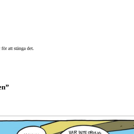
c
för att stänga det.
en”