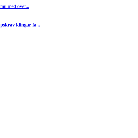
emu med över...
skrav klingar fa...