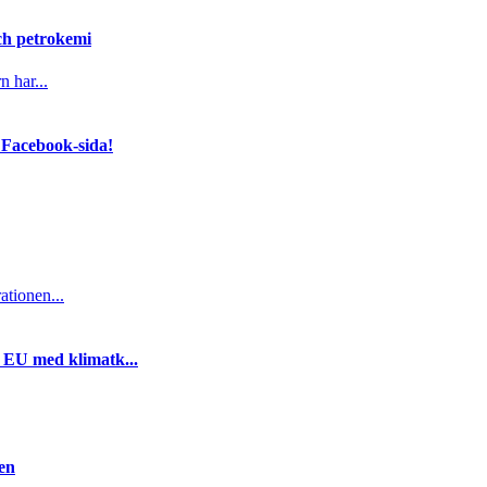
och petrokemi
n har...
 Facebook-sida!
ationen...
i EU med klimatk...
gen