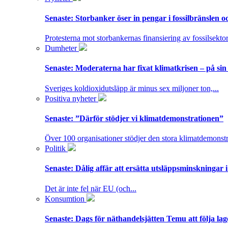
Senaste:
Storbanker öser in pengar i fossilbränslen 
Protesterna mot storbankernas finansiering av fossilsektor
Dumheter
Senaste:
Moderaterna har fixat klimatkrisen – på sin
Sveriges koldioxidutsläpp är minus sex miljoner ton,...
Positiva nyheter
Senaste:
”Därför stödjer vi klimatdemonstrationen”
Över 100 organisationer stödjer den stora klimatdemonstr
Politik
Senaste:
Dålig affär att ersätta utsläppsminskningar 
Det är inte fel när EU (och...
Konsumtion
Senaste:
Dags för näthandelsjätten Temu att följa la