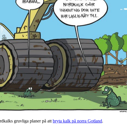
dkalks gruvliga planer på att
bryta kalk på norra Gotland
.