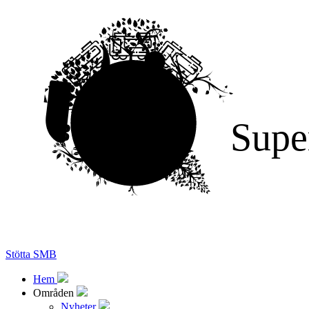
Supe
Stötta SMB
Hem
Områden
Nyheter