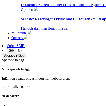
EU-kommissionen bötfäller kinesiska näthandelsjätten T
Opinion
Senaste:
Regeringens kritik mot EU för sänkta utsläpp
I tal och skrift har flera ministrar...
Miljöfakta
Om oss
Stötta SMB
Sök
Sök
Sparade inlägg
Sparade inlägg
Mina sparade inlägg
Inläggen sparas endast i den här webbläsaren.
Ta bort alla sparade
Är du säker?
Ja