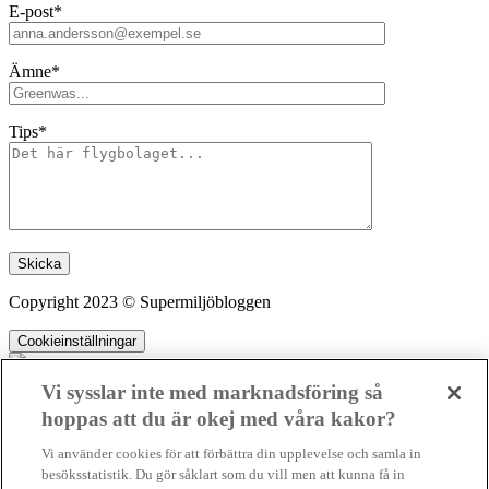
E-post*
Ämne*
Tips*
Lämna detta fält tomt.
Copyright 2023 © Supermiljöbloggen
Cookieinställningar
Vi sysslar inte med marknadsföring så
hoppas att du är okej med våra kakor?
SMB kämpar för en hållbar framtid. Sedan starten 2010 har vår
Vi använder cookies för att förbättra din upplevelse och samla in
ideella redaktion drivit miljödebatten framåt genom nyhetsbevakning
besöksstatistik. Du gör såklart som du vill men att kunna få in
och granskningar. Nu vill vi utveckla vårt arbete – och vi hoppas att