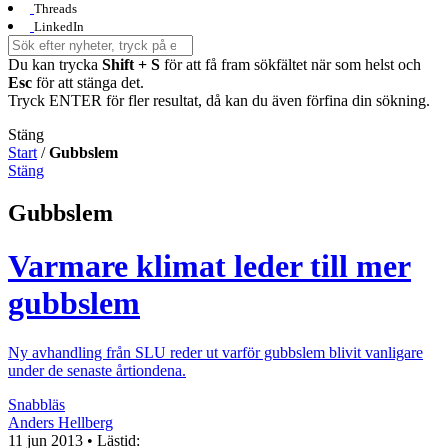
Threads
LinkedIn
Du kan trycka
Shift + S
för att få fram sökfältet när som helst och
Esc
för att stänga det.
Tryck ENTER för fler resultat, då kan du även förfina din sökning.
Stäng
Start
/
Gubbslem
Stäng
Gubbslem
Varmare klimat leder till mer
gubbslem
Ny avhandling från SLU reder ut varför gubbslem blivit vanligare
under de senaste årtiondena.
Snabbläs
Anders Hellberg
11 jun 2013
• Lästid: