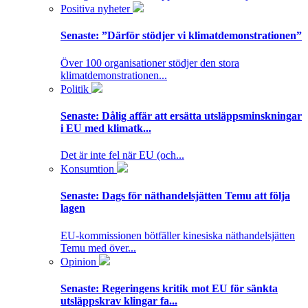
Positiva nyheter
Senaste:
”Därför stödjer vi klimatdemonstrationen”
Över 100 organisationer stödjer den stora
klimatdemonstrationen...
Politik
Senaste:
Dålig affär att ersätta utsläppsminskningar
i EU med klimatk...
Det är inte fel när EU (och...
Konsumtion
Senaste:
Dags för näthandelsjätten Temu att följa
lagen
EU-kommissionen bötfäller kinesiska näthandelsjätten
Temu med över...
Opinion
Senaste:
Regeringens kritik mot EU för sänkta
utsläppskrav klingar fa...