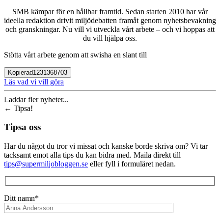
SMB kämpar för en hållbar framtid. Sedan starten 2010 har vår
ideella redaktion drivit miljödebatten framåt genom nyhetsbevakning
och granskningar. Nu vill vi utveckla vårt arbete – och vi hoppas att
du vill hjälpa oss.
Stötta vårt arbete genom att swisha en slant till
Kopierad
1231368703
Läs vad vi vill göra
Laddar fler nyheter...
←
Tipsa!
Tipsa oss
Har du något du tror vi missat och kanske borde skriva om? Vi tar
tacksamt emot alla tips du kan bidra med. Maila direkt till
tips@supermiljobloggen.se
eller fyll i formuläret nedan.
Ditt namn*