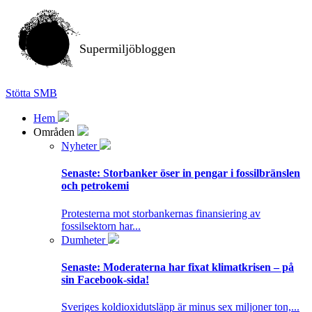
Supermiljöbloggen
Stötta SMB
Hem
Områden
Nyheter
Senaste:
Storbanker öser in pengar i fossilbränslen
och petrokemi
Protesterna mot storbankernas finansiering av
fossilsektorn har...
Dumheter
Senaste:
Moderaterna har fixat klimatkrisen – på
sin Facebook-sida!
Sveriges koldioxidutsläpp är minus sex miljoner ton,...