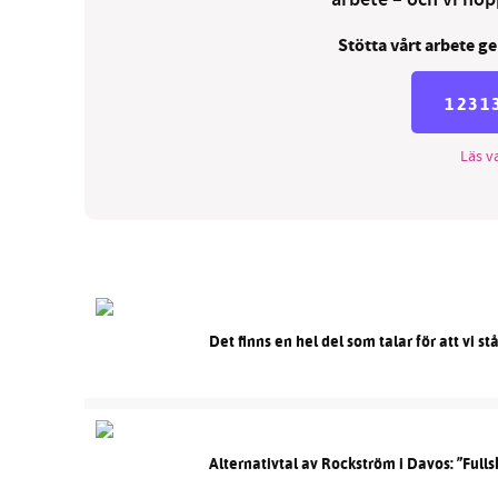
arbete – och vi hopp
Stötta vårt arbete ge
1231
Läs va
Det finns en hel del som talar för att vi s
Alternativtal av Rockström i Davos: ”Fulls