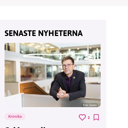
SENASTE NYHETERNA
vår
ete –
Foto: Sweco
Krönika
2