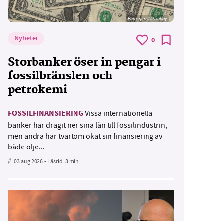
Foto:
geralt/Pixabay
Nyheter
0
Storbanker öser in pengar i
fossilbränslen och
petrokemi
FOSSILFINANSIERING
Vissa internationella
banker har dragit ner sina lån till fossilindustrin,
men andra har tvärtom ökat sin finansiering av
både olje...
03 aug 2026
• Lästid:
3 min