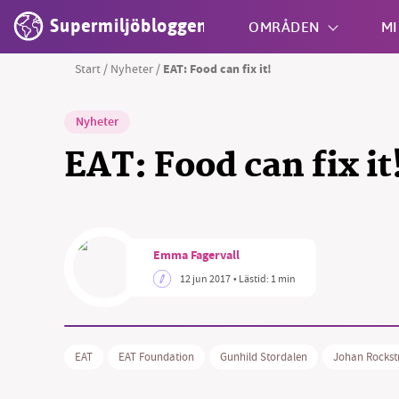
Supermiljöbloggen
OMRÅDEN
MI
Start
/
Nyheter
/
EAT: Food can fix it!
Shift + S
Nyheter
EAT: Food can fix it
Emma Fagervall
12 jun 2017
• Lästid:
1 min
EAT
EAT Foundation
Gunhild Stordalen
Johan Rocks