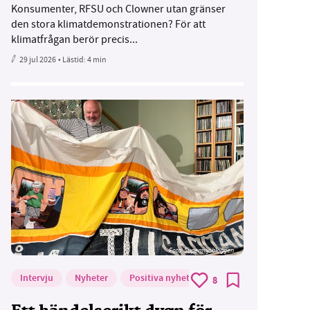
Konsumenter, RFSU och Clowner utan gränser
den stora klimatdemonstrationen? För att
klimatfrågan berör precis...
29 jul 2026
• Lästid:
4 min
Foto: Supermijöbloggen
Intervju
Nyheter
Positiva nyheter
8