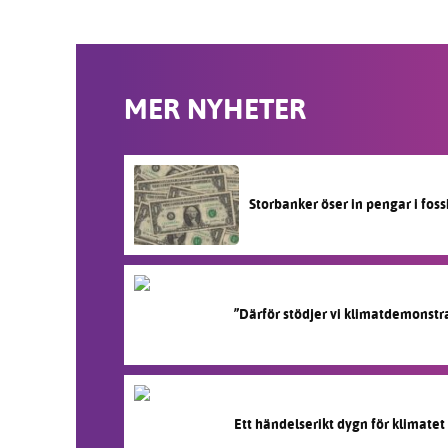
MER NYHETER
Storbanker öser in pengar i fos
”Därför stödjer vi klimatdemonstr
Ett händelserikt dygn för klimatet