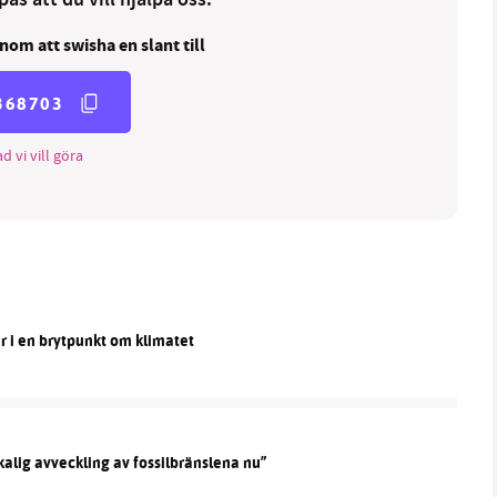
as att du vill hjälpa oss.
nom att swisha en slant till
368703
d vi vill göra
tår i en brytpunkt om klimatet
kalig avveckling av fossilbränslena nu”