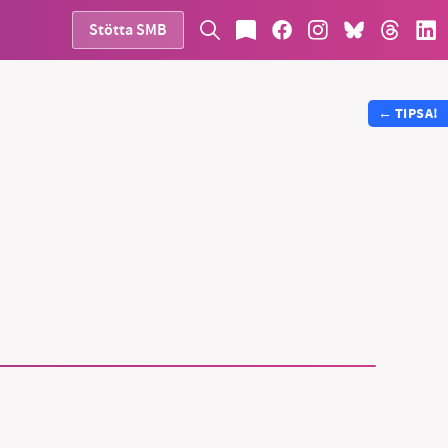
Stötta SMB
←
TIPSA!