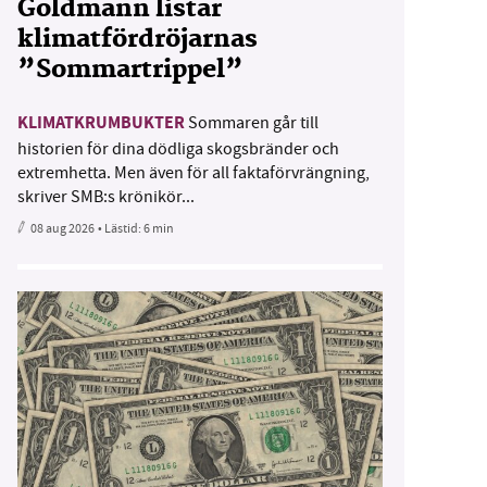
Goldmann listar
klimatfördröjarnas
”Sommartrippel”
KLIMATKRUMBUKTER
Sommaren går till
historien för dina dödliga skogsbränder och
extremhetta. Men även för all faktaförvrängning,
skriver SMB:s krönikör...
08 aug 2026
• Lästid:
6 min