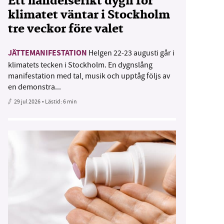
Ett händelserikt dygn för
klimatet väntar i Stockholm
tre veckor före valet
JÄTTEMANIFESTATION
Helgen 22-23 augusti går i
klimatets tecken i Stockholm. En dygnslång
manifestation med tal, musik och upptåg följs av
en demonstra...
29 jul 2026
• Lästid:
6 min