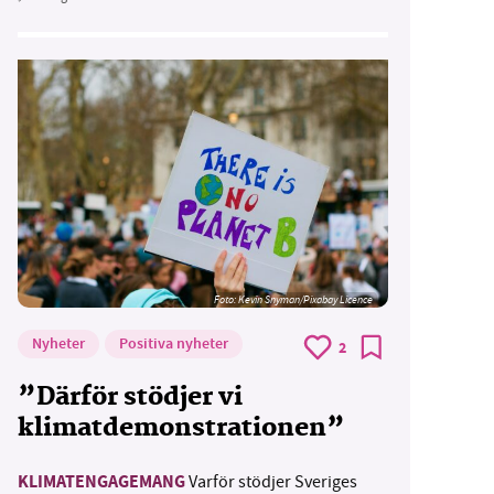
Foto:
Kevin Snyman/Pixabay Licence
Nyheter
Positiva nyheter
2
”Därför stödjer vi
klimatdemonstrationen”
KLIMATENGAGEMANG
Varför stödjer Sveriges