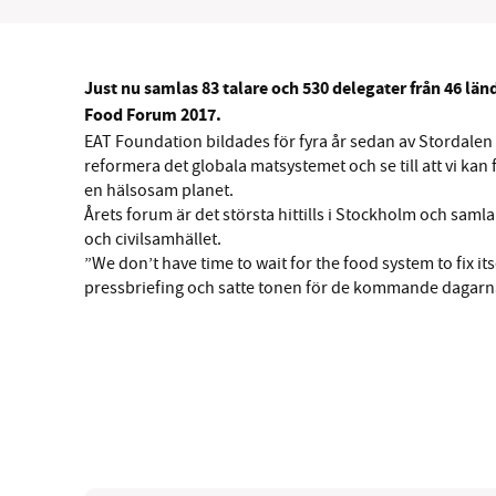
Just nu samlas 83 talare och 530 delegater från 46 l
Food Forum 2017.
SM
EAT Foundation bildades för fyra år sedan av Stordalen
reformera det globala matsystemet och se till att vi k
en hälsosam planet.
nyhe
Årets forum är det största hittills i Stockholm och samla
och civilsamhället.
”We don’t have time to wait for the food system to fix 
pressbriefing och satte tonen för de kommande dagarn