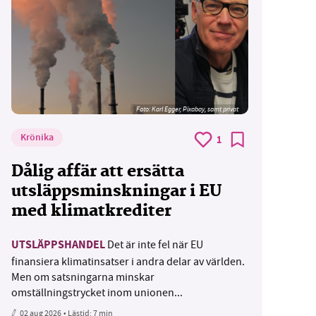
Foto:
Karl Egger, Pixabay, samt privat
Krönika
1
Dålig affär att ersätta
utsläppsminskningar i EU
med klimatkrediter
UTSLÄPPSHANDEL
Det är inte fel när EU
finansiera klimatinsatser i andra delar av världen.
Men om satsningarna minskar
omställningstrycket inom unionen...
02 aug 2026
• Lästid:
7 min