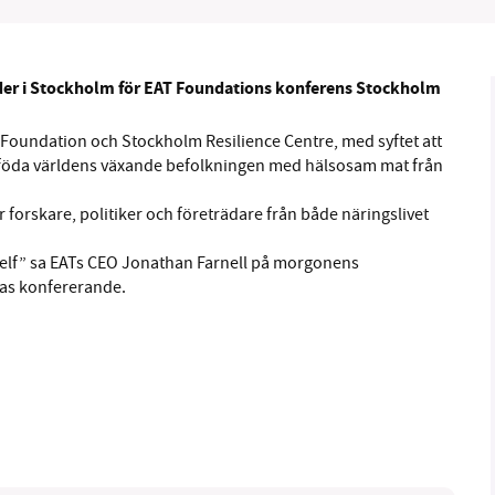
änder i Stockholm för EAT Foundations konferens Stockholm
B kämpar för en hållbar framtid. Sedan starten 2010 har 
 Foundation och Stockholm Resilience Centre, med syftet att
an föda världens växande befolkningen med hälsosam mat från
ideella redaktion drivit miljödebatten framåt genom
tsbevakning och granskningar. Nu vill vi utveckla vårt arb
r forskare, politiker och företrädare från både näringslivet
och vi hoppas att du vill hjälpa oss.
itself” sa EATs CEO Jonathan Farnell på morgonens
Stötta vårt arbete genom att swisha en slant till
as konfererande.
1231368703
Läs vad vi vill göra