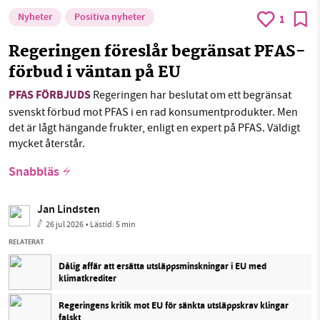
Nyheter
Positiva nyheter
1
Regeringen föreslår begränsat PFAS-
förbud i väntan på EU
PFAS FÖRBJUDS
Regeringen har beslutat om ett begränsat
svenskt förbud mot PFAS i en rad konsumentprodukter. Men
det är lågt hängande frukter, enligt en expert på PFAS. Väldigt
mycket återstår.
Snabbläs
Jan Lindsten
26 jul 2026
• Lästid:
5 min
RELATERAT
Dålig affär att ersätta utsläppsminskningar i EU med
klimatkrediter
Regeringens kritik mot EU för sänkta utsläppskrav klingar
falskt