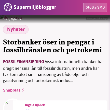
Supermiljöbloggen
Stötta SMB
Foto:
geralt/Pixabay
Start
/
Nyheter
Nyheter
Storbanker öser in pengar i
fossilbränslen och petrokemi
SMB kämpar för en hållbar framtid. Sedan
HEM
FOSSILFINANSIERING
Vissa internationella banker har
starten 2010 har vår ideella redaktion drivit
dragit ner sina lån till fossilindustrin, men andra har
miljödebatten framåt genom
OMRÅDEN
tvärtom ökat sin finansiering av både olje- och
nyhetsbevakning och granskningar. Nu vill vi
gasutvinning och petrokemisk indus...
utveckla vårt arbete – och vi hoppas att du
MILJÖFAKTA
Snabbläs
vill hjälpa oss.
OM OSS
Stötta vårt arbete genom att swisha en slant till
Ingela Björck