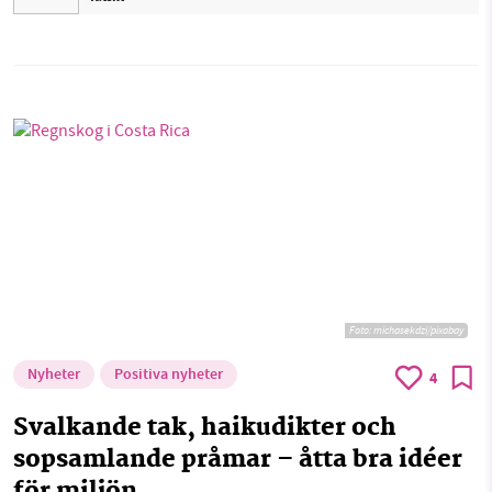
Foto:
michasekdzi/pixabay
Nyheter
Positiva nyheter
4
Svalkande tak, haikudikter och
sopsamlande pråmar – åtta bra idéer