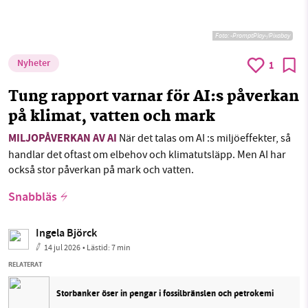
Foto:
-PromptPlay-/Pixabay
Nyheter
1
Tung rapport varnar för AI:s påverkan
på klimat, vatten och mark
MILJOPÅVERKAN AV AI
När det talas om AI :s miljöeffekter, så
handlar det oftast om elbehov och klimatutsläpp. Men AI har
också stor påverkan på mark och vatten.
Snabbläs
Ingela Björck
14 jul 2026
• Lästid:
7 min
RELATERAT
Storbanker öser in pengar i fossilbränslen och petrokemi