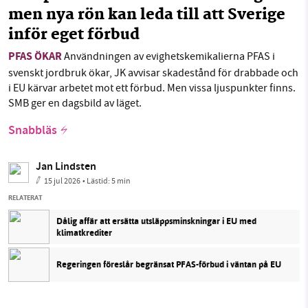
men nya rön kan leda till att Sverige
inför eget förbud
PFAS ÖKAR
Användningen av evighetskemikalierna PFAS i
svenskt jordbruk ökar, JK avvisar skadestånd för drabbade och
i EU kärvar arbetet mot ett förbud. Men vissa ljuspunkter finns.
SMB ger en dagsbild av läget.
Snabbläs
Jan Lindsten
15 jul 2026
• Lästid:
5 min
RELATERAT
Dålig affär att ersätta utsläppsminskningar i EU med
klimatkrediter
Regeringen föreslår begränsat PFAS-förbud i väntan på EU