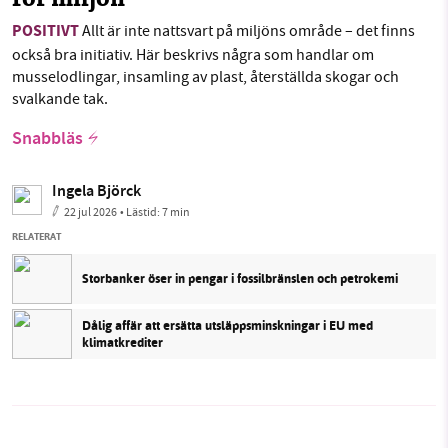
för miljön
POSITIVT
Allt är inte nattsvart på miljöns område – det finns
också bra initiativ. Här beskrivs några som handlar om
musselodlingar, insamling av plast, återställda skogar och
svalkande tak.
Snabbläs
Ingela Björck
22 jul 2026
• Lästid:
7 min
RELATERAT
Storbanker öser in pengar i fossilbränslen och petrokemi
Dålig affär att ersätta utsläppsminskningar i EU med
klimatkrediter