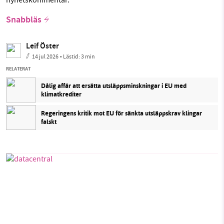
Snabbläs
Leif Öster
14 jul 2026
• Lästid:
3 min
RELATERAT
Dålig affär att ersätta utsläppsminskningar i EU med
klimatkrediter
Regeringens kritik mot EU för sänkta utsläppskrav klingar
falskt