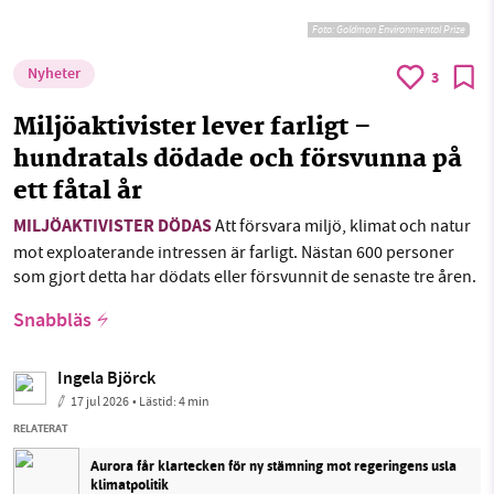
Foto:
Goldman Environmental Prize
Nyheter
3
Miljöaktivister lever farligt –
hundratals dödade och försvunna på
ett fåtal år
MILJÖAKTIVISTER DÖDAS
Att försvara miljö, klimat och natur
mot exploaterande intressen är farligt. Nästan 600 personer
som gjort detta har dödats eller försvunnit de senaste tre åren.
Snabbläs
Ingela Björck
17 jul 2026
• Lästid:
4 min
RELATERAT
Aurora får klartecken för ny stämning mot regeringens usla
klimatpolitik