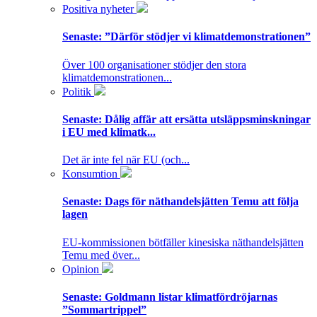
Positiva nyheter
Senaste:
”Därför stödjer vi klimatdemonstrationen”
Över 100 organisationer stödjer den stora
klimatdemonstrationen...
Politik
Senaste:
Dålig affär att ersätta utsläppsminskningar
i EU med klimatk...
Det är inte fel när EU (och...
Konsumtion
Senaste:
Dags för näthandelsjätten Temu att följa
lagen
EU-kommissionen bötfäller kinesiska näthandelsjätten
Temu med över...
Opinion
Senaste:
Goldmann listar klimatfördröjarnas
”Sommartrippel”