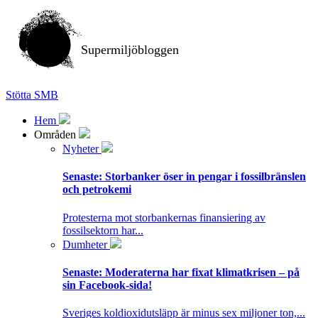
Supermiljöbloggen
Stötta SMB
Hem
Områden
Nyheter
Senaste:
Storbanker öser in pengar i fossilbränslen
och petrokemi
Protesterna mot storbankernas finansiering av
fossilsektorn har...
Dumheter
Senaste:
Moderaterna har fixat klimatkrisen – på
sin Facebook-sida!
Sveriges koldioxidutsläpp är minus sex miljoner ton,...