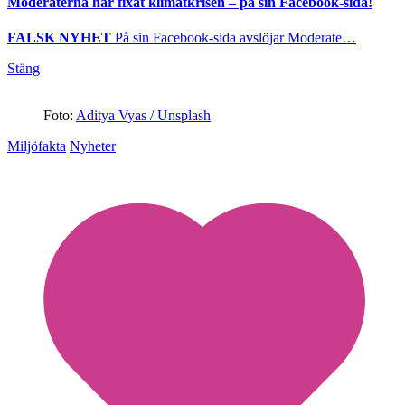
Moderaterna har fixat klimatkrisen – på sin Facebook-sida!
FALSK NYHET
På sin Facebook-sida avslöjar Moderate…
Stäng
Foto:
Aditya Vyas / Unsplash
Miljöfakta
Nyheter