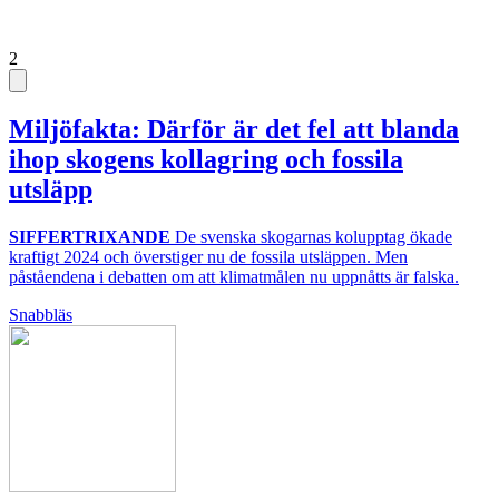
2
Miljöfakta: Därför är det fel att blanda
ihop skogens kollagring och fossila
utsläpp
SIFFERTRIXANDE
De svenska skogarnas kolupptag ökade
kraftigt 2024 och överstiger nu de fossila utsläppen. Men
påståendena i debatten om att klimatmålen nu uppnåtts är falska.
Snabbläs