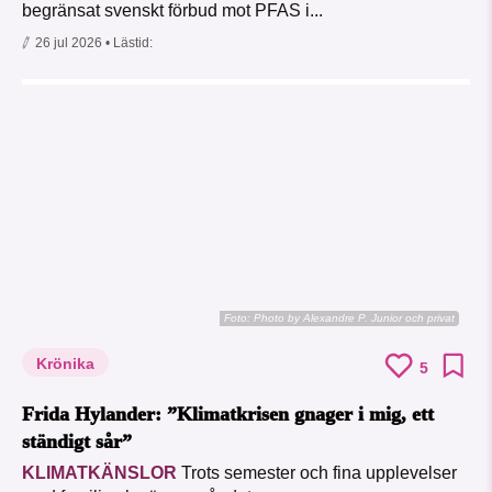
begränsat svenskt förbud mot PFAS i...
26 jul 2026
• Lästid:
Foto:
Photo by Alexandre P. Junior och privat
Krönika
5
Frida Hylander: ”Klimatkrisen gnager i mig, ett
ständigt sår”
KLIMATKÄNSLOR
Trots semester och fina upplevelser