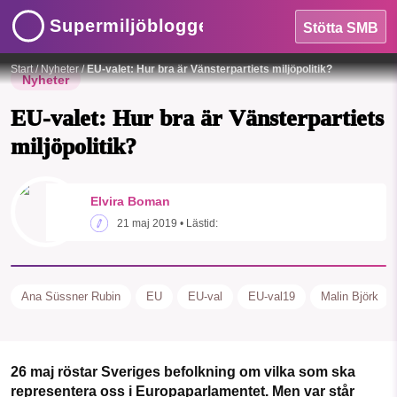
Supermiljöbloggen
Stötta SMB
Start
/
Nyheter
/
EU-valet: Hur bra är Vänsterpartiets miljöpolitik?
Nyheter
EU-valet: Hur bra är Vänsterpartiets
miljöpolitik?
Elvira Boman
HEM
SMB kämpar för en hållbar framtid. Sedan
21 maj 2019
• Lästid:
starten 2010 har vår ideella redaktion
OMRÅDEN
drivit miljödebatten framåt genom
nyhetsbevakning och granskningar. Nu
MILJÖFAKTA
Ana Süssner Rubin
EU
EU-val
EU-val19
Malin Björk
vill vi utveckla vårt arbete – och vi
hoppas att du vill hjälpa oss.
OM OSS
Stötta vårt arbete genom att swisha en slant till
26 maj röstar Sveriges befolkning om vilka som ska
representera oss i Europaparlamentet. Men var står