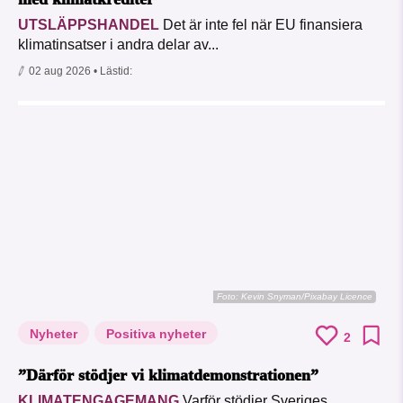
UTSLÄPPSHANDEL
Det är inte fel när EU finansiera
klimatinsatser i andra delar av...
02 aug 2026
• Lästid:
Foto:
Kevin Snyman/Pixabay Licence
Nyheter
Positiva nyheter
2
”Därför stödjer vi klimatdemonstrationen”
KLIMATENGAGEMANG
Varför stödjer Sveriges