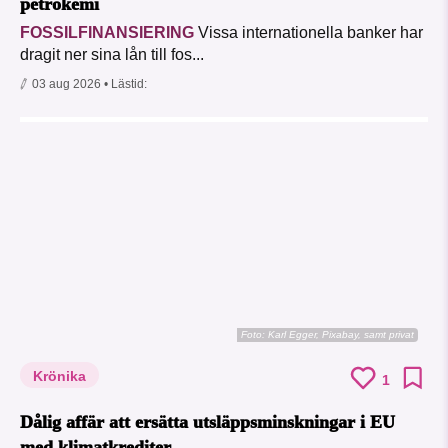
petrokemi
FOSSILFINANSIERING
Vissa internationella banker har
dragit ner sina lån till fos...
03 aug 2026
• Lästid:
Foto:
Karl Egger, Pixabay, samt privat
Krönika
1
Dålig affär att ersätta utsläppsminskningar i EU
med klimatkrediter