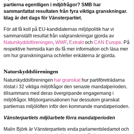
Sök
Sparade inlägg
Tipsa oss
1231368703
partierna egentligen i miljöfrågor? SMB har
sammanfattat resultaten från fyra viktiga granskningar.
Idag är det dags för Vänsterpartiet.
Facebook
Instagram
BlueSky
Läs vad vi vill göra
För att få koll på EU-kandidaternas miljöpolitik har vi
Threads
LinkedIn
sammanställt resultat från valgranskningar gjorda av
Naturskyddsföreningen
,
WWF
,
Extrakt
och
CAN Europe
. På
respektive hemsida kan du få mer information och läsa mer
om hur granskningarna och/eller enkäterna är gjorda.
Naturskyddsföreningen
Naturskyddsföreningen
har granskat
hur partiföreträdarna
röstat i 32 viktiga miljöfrågor den senaste mandatperioden,
tillsammans med deras övergripande engagemang i
miljöfrågor. Miljöorganisationen har dessutom granskat
partiernas miljölöften inför den kommande mandatperioden.
Vänsterpartiets miljöarbete förra mandatperioden
Malin Björk är Vänsterpartiets enda parlamentsledamot och