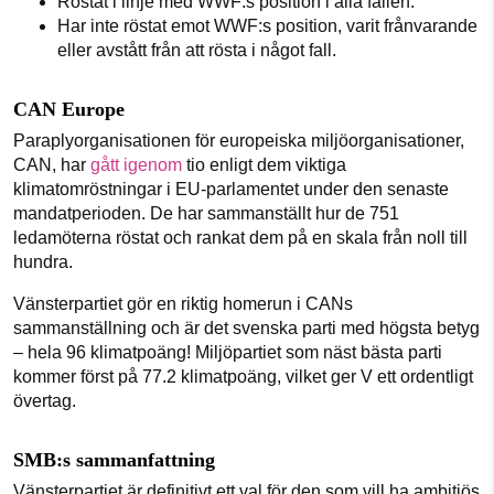
Röstat i linje med WWF:s position i alla fallen.
Har inte röstat emot WWF:s position, varit frånvarande
eller avstått från att rösta i något fall.
CAN Europe
Paraplyorganisationen för europeiska miljöorganisationer,
CAN, har
gått igenom
tio enligt dem viktiga
klimatomröstningar i EU-parlamentet under den senaste
mandatperioden. De har sammanställt hur de 751
ledamöterna röstat och rankat dem på en skala från noll till
hundra.
Vänsterpartiet gör en riktig homerun i CANs
sammanställning och är det svenska parti med högsta betyg
– hela 96 klimatpoäng! Miljöpartiet som näst bästa parti
kommer först på 77.2 klimatpoäng, vilket ger V ett ordentligt
övertag.
SMB:s sammanfattning
Vänsterpartiet är definitivt ett val för den som vill ha ambitiös