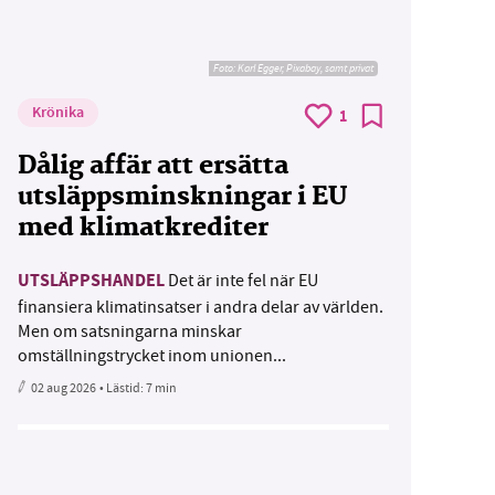
Foto:
Karl Egger, Pixabay, samt privat
Krönika
1
Dålig affär att ersätta
utsläppsminskningar i EU
med klimatkrediter
UTSLÄPPSHANDEL
Det är inte fel när EU
finansiera klimatinsatser i andra delar av världen.
Men om satsningarna minskar
omställningstrycket inom unionen...
02 aug 2026
• Lästid:
7 min