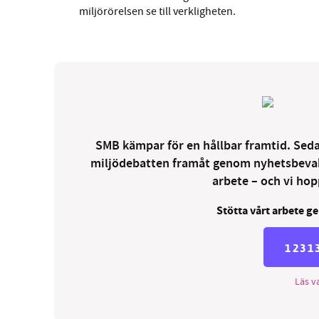
miljörörelsen se till verkligheten.
SMB kämpar för en hållbar framtid. Sedan
miljödebatten framåt genom nyhetsbevakni
arbete – och vi hopp
Stötta vårt arbete ge
1231
Läs va