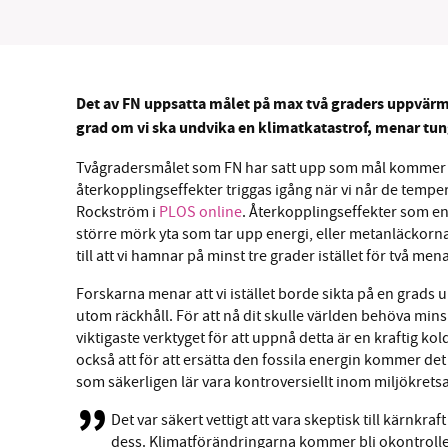
Det av FN uppsatta målet på max två graders uppvärm
grad om vi ska undvika en klimatkatastrof, menar tun
Tvågradersmålet som FN har satt upp som mål kommer si
återkopplingseffekter triggas igång när vi når de temp
Rockström i
PLOS online
. Återkopplingseffekter som en
större mörk yta som tar upp energi, eller metanläckor
till att vi hamnar på minst tre grader istället för två men
Forskarna menar att vi istället borde sikta på en grads
utom räckhåll. För att nå dit skulle världen behöva min
viktigaste verktyget för att uppnå detta är en kraftig ko
också att för att ersätta den fossila energin kommer det
som säkerligen lär vara kontroversiellt inom miljökrets
Det var säkert vettigt att vara skeptisk till kärnkr
dess. Klimatförändringarna kommer bli okontrollerb