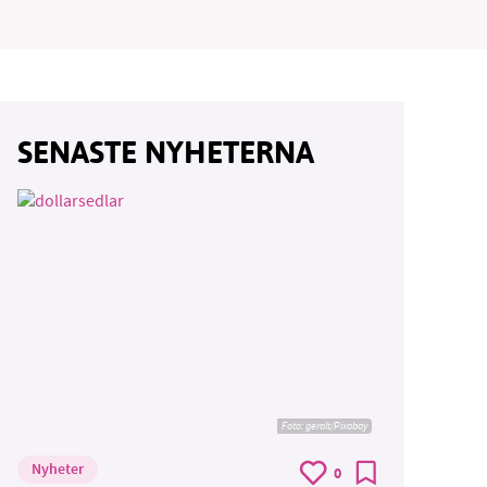
SENASTE NYHETERNA
Foto:
geralt/Pixabay
Nyheter
0