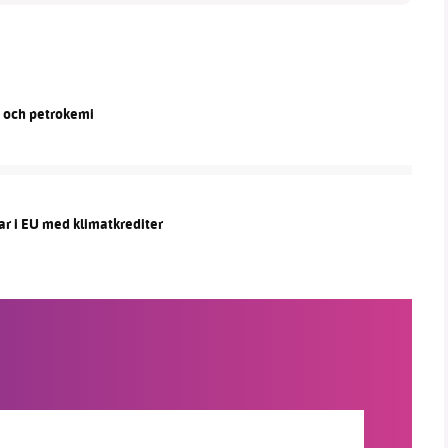
n och petrokemi
ar i EU med klimatkrediter