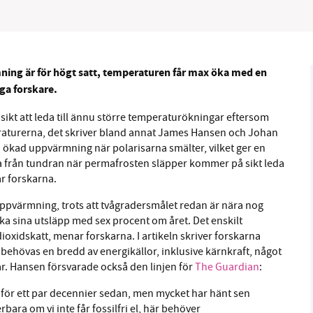
1231368703
Läs vad vi vill göra
ning är för högt satt, temperaturen får max öka med en
ga forskare.
kt att leda till ännu större temperaturökningar eftersom
eraturerna, det skriver bland annat James Hansen och Johan
 ökad uppvärmning när polarisarna smälter, vilket ger en
na från tundran när permafrosten släpper kommer på sikt leda
ar forskarna.
 uppvärmning, trots att tvågradersmålet redan är nära nog
ska sina utsläpp med sex procent om året. Det enskilt
ldioxidskatt, menar forskarna. I artikeln skriver forskarna
 behövas en bredd av energikällor, inklusive kärnkraft, något
ar. Hansen försvarade också den linjen för
The Guardian
:
aft för ett par decennier sedan, men mycket har hänt sen
ara om vi inte får fossilfri el, här behöver