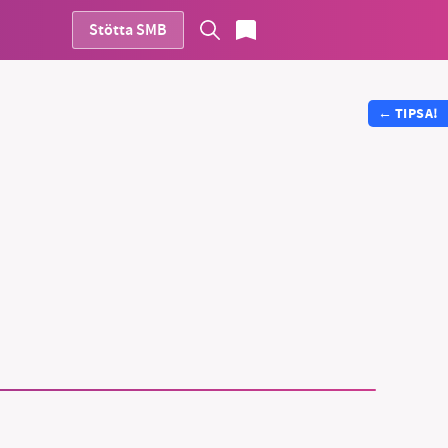
Stötta SMB
←
TIPSA!
vår
ete –