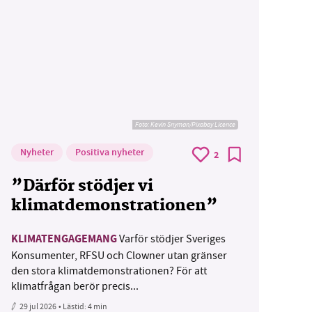
Foto:
Kevin Snyman/Pixabay Licence
Nyheter
Positiva nyheter
2
”Därför stödjer vi
klimatdemonstrationen”
KLIMATENGAGEMANG
Varför stödjer Sveriges
Konsumenter, RFSU och Clowner utan gränser
den stora klimatdemonstrationen? För att
klimatfrågan berör precis...
29 jul 2026
• Lästid:
4 min