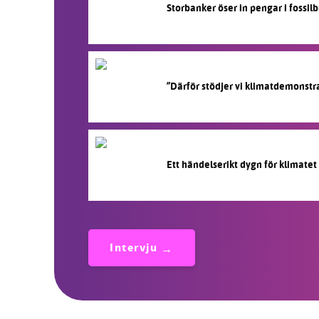
Storbanker öser in pengar i fossi
”Därför stödjer vi klimatdemonstr
Ett händelserikt dygn för klimatet
Intervju