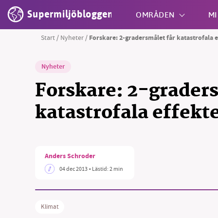
Supermiljöbloggen
OMRÅDEN
MI
Start
/
Nyheter
/
Forskare: 2-gradersmålet får katastrofala e
Shift + S
Nyheter
Forskare: 2-graders
katastrofala effekt
SM
Anders Schroder
nyhe
04 dec 2013
• Lästid:
2 min
Klimat