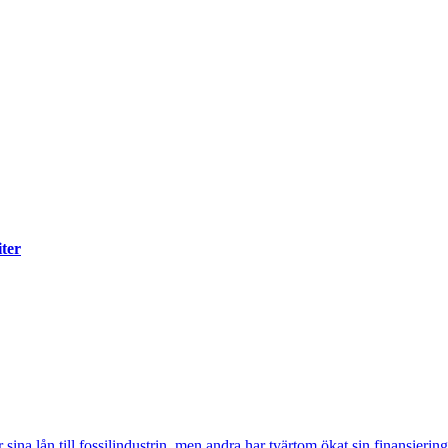
iter
sina lån till fossilindustrin, men andra har tvärtom ökat sin finansiering