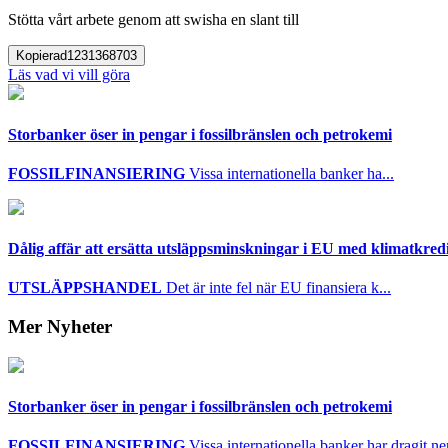
Stötta vårt arbete genom att swisha en slant till
Kopierad
1231368703
Läs vad vi vill göra
Storbanker öser in pengar i fossilbränslen och petrokemi
FOSSILFINANSIERING
Vissa internationella banker ha...
Dålig affär att ersätta utsläppsminskningar i EU med klimatkred
UTSLÄPPSHANDEL
Det är inte fel när EU finansiera k...
Mer Nyheter
Storbanker öser in pengar i fossilbränslen och petrokemi
FOSSILFINANSIERING
Vissa internationella banker har dragit ner 