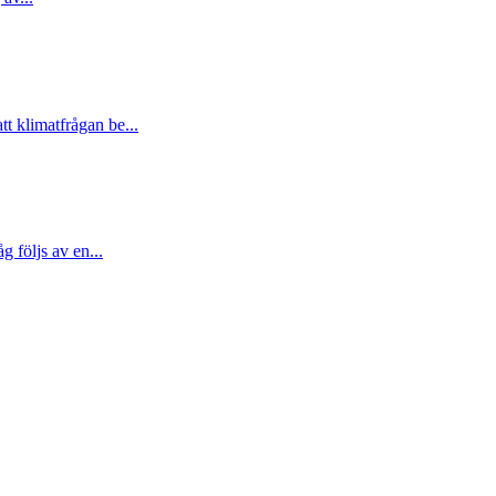
t klimatfrågan be...
 följs av en...