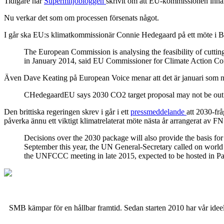
Tidigare har
Supermiljöbloggen
skrivit om att EU-kommissionen innan 
Nu verkar det som om processen försenats något.
I går ska EU:s klimatkommissionär Connie Hedegaard på ett möte i Bryssel
The European Commission is analysing the feasibility of cuttin
in January 2014, said EU Commissioner for Climate Action C
Även Dave Keating på European Voice menar att det är januari som n
CHedegaardEU says 2030 CO2 target proposal may not be out un
Den brittiska regeringen skrev i går i ett
pressmeddelande
att 2030-fr
påverka ännu ett viktigt klimatrelaterat möte nästa år arrangerat av F
Decisions over the 2030 package will also provide the basis f
September this year, the UN General-Secretary called on world 
the UNFCCC meeting in late 2015, expected to be hosted in Par
SMB kämpar för en hållbar framtid. Sedan starten 2010 har vår ideell