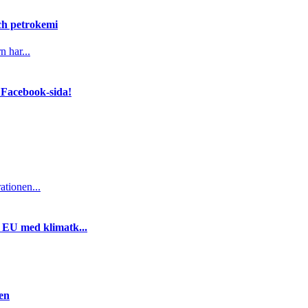
och petrokemi
n har...
 Facebook-sida!
ationen...
i EU med klimatk...
gen