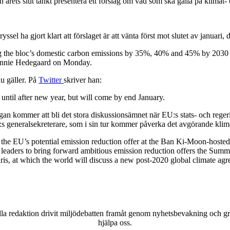
årets slut tänkt presentera ett förslag om vad som ska gälla på klimat-
 ha gjort klart att förslaget är att vänta först mot slutet av januari, d
g the bloc’s domestic carbon emissions by 35%, 40% and 45% by 2030 co
onnie Hedegaard on Monday.
u gäller. På
Twitter
skriver han:
til after new year, but will come by end January.
ågan kommer att bli det stora diskussionsämnet när EU:s stats- och reg
N:s generalsekreterare, som i sin tur kommer påverka det avgörande klim
or the EU’s potential emission reduction offer at the Ban Ki-Moon-hos
leaders to bring forward ambitious emission reduction offers the Summi
is, at which the world will discuss a new post-2020 global climate agr
a redaktion drivit miljödebatten framåt genom nyhetsbevakning och gran
hjälpa oss.