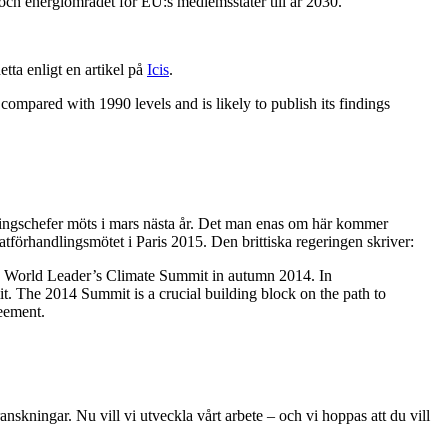
 och energiområdet för EU:s medlemsstater till år 2030.
etta enligt en artikel på
Icis
.
mpared with 1990 levels and is likely to publish its findings
eringschefer möts i mars nästa år. Det man enas om här kommer
atförhandlingsmötet i Paris 2015. Den brittiska regeringen skriver:
ted World Leader’s Climate Summit in autumn 2014. In
t. The 2014 Summit is a crucial building block on the path to
eement.
skningar. Nu vill vi utveckla vårt arbete – och vi hoppas att du vill