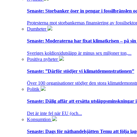
Senaste:
Storbanker öser in pengar i fossilbränslen 
Protesterna mot storbankernas finansiering av fossilsektor
Dumheter
Senaste:
Moderaterna har fixat klimatkrisen – på sin
Sveriges koldioxidutsläpp är minus sex miljoner ton,...
Positiva nyheter
Senaste:
”Därför stödjer vi klimatdemonstrationen”
Över 100 organisationer stödjer den stora klimatdemonstr
Politik
Senaste:
Dålig affär att ersätta utsläppsminskningar 
Det är inte fel när EU (och...
Konsumtion
Senaste:
Dags för näthandelsjätten Temu att följa la