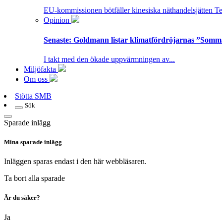
EU-kommissionen bötfäller kinesiska näthandelsjätten T
Opinion
Senaste:
Goldmann listar klimatfördröjarnas ”Somm
I takt med den ökade uppvärmningen av...
Miljöfakta
Om oss
Stötta SMB
Sök
Sparade inlägg
Mina sparade inlägg
Inläggen sparas endast i den här webbläsaren.
Ta bort alla sparade
Är du säker?
Ja