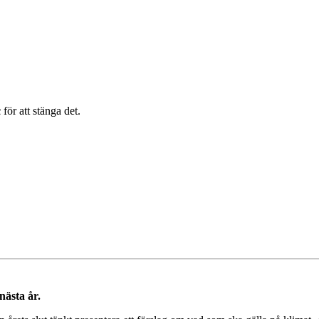
c
för att stänga det.
nästa år.