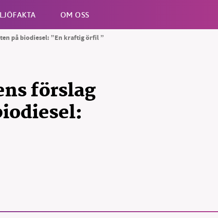
LJÖFAKTA
OM OSS
ten på biodiesel: ”En kraftig örfil ”
Esc
ens förslag
biodiesel: