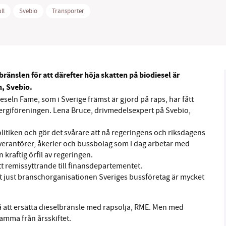
ll
Svebio
Transporter
B kämpar för en hållbar framtid. Sedan starten 2010 har 
a bränslen för att därefter höja skatten på biodiesel är
ideella redaktion drivit miljödebatten framåt genom
, Svebio.
tsbevakning och granskningar. Nu vill vi utveckla vårt arb
eseln Fame, som i Sverige främst är gjord på raps, har fått
och vi hoppas att du vill hjälpa oss.
energiföreningen. Lena Bruce, drivmedelsexpert på Svebio,
Stötta vårt arbete genom att swisha en slant till
litiken och gör det svårare att nå regeringens och riksdagens
everantörer, åkerier och bussbolag som i dag arbetar med
1231368703
 kraftig örfil av regeringen.
 remissyttrande till finansdepartementet.
Läs vad vi vill göra
t just branschorganisationen Sveriges bussföretag är mycket
på att ersätta dieselbränsle med rapsolja, RME. Men med
samma från årsskiftet.