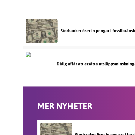
Storbanker öser in pengar i fossilbräns
Dålig affär att ersätta utsläppsminskning
MER NYHETER
Storbanker öser in pengar i fos