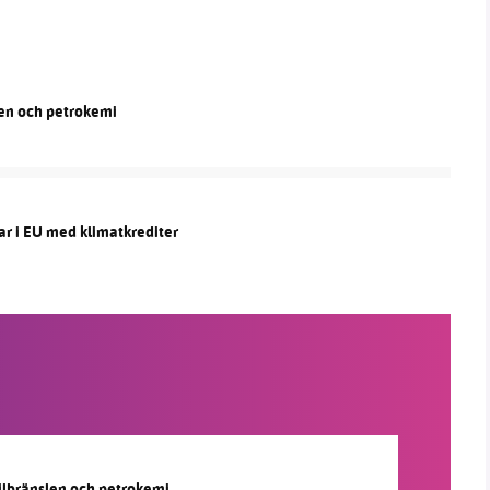
len och petrokemi
ar i EU med klimatkrediter
silbränslen och petrokemi