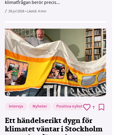
klimatfrågan berör precis...
29 jul 2026
• Lästid:
4 min
Foto: Supermijöbloggen
Intervju
Nyheter
Positiva nyheter
7
Ett händelserikt dygn för
klimatet väntar i Stockholm