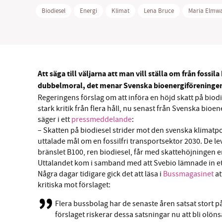
Biodiesel
Energi
Klimat
Lena Bruce
Maria Elmwa
SM
Att säga till väljarna att man vill ställa om från fossil
dubbelmoral, det menar Svenska bioenergiföreningen
nyhe
Regeringens förslag om att införa en höjd skatt på biodi
stark kritik från flera håll, nu senast från Svenska bio
säger i ett
pressmeddelande
:
– Skatten på biodiesel strider mot den svenska klimatpo
uttalade mål om en fossilfri transportsektor 2030. De l
bränslet B100, ren biodiesel, får med skattehöjningen en
Uttalandet kom i samband med att Svebio lämnade in ett
Några dagar tidigare gick det att läsa i
Bussmagasinet
at
kritiska mot förslaget:
Flera bussbolag har de senaste åren satsat stort 
förslaget riskerar dessa satsningar nu att bli olön