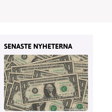
vår
SENASTE NYHETERNA
ete –
Foto:
geralt/Pixabay