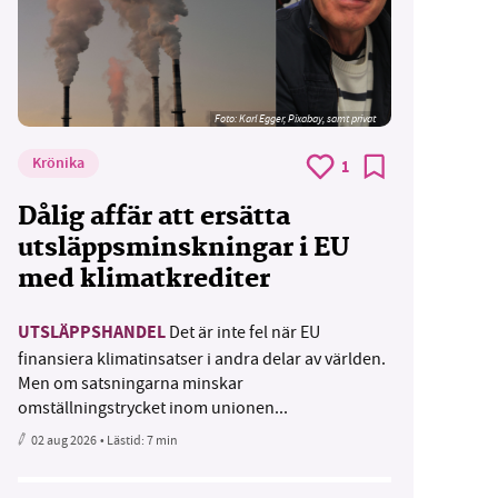
Foto:
Karl Egger, Pixabay, samt privat
Krönika
1
Dålig affär att ersätta
utsläppsminskningar i EU
med klimatkrediter
UTSLÄPPSHANDEL
Det är inte fel när EU
finansiera klimatinsatser i andra delar av världen.
Men om satsningarna minskar
omställningstrycket inom unionen...
02 aug 2026
• Lästid:
7 min