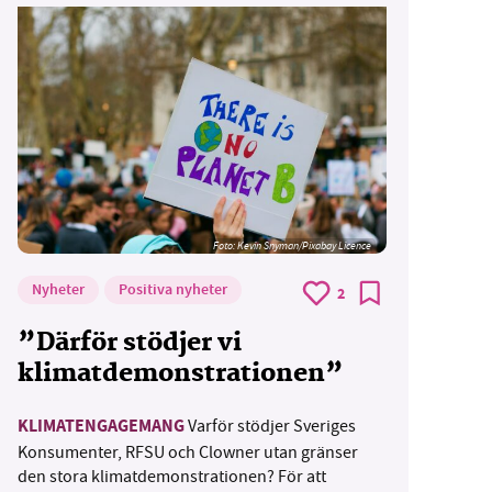
Foto:
Kevin Snyman/Pixabay Licence
Nyheter
Positiva nyheter
2
”Därför stödjer vi
klimatdemonstrationen”
KLIMATENGAGEMANG
Varför stödjer Sveriges
Konsumenter, RFSU och Clowner utan gränser
den stora klimatdemonstrationen? För att