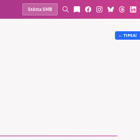
Stötta SMB
←
TIPSA!