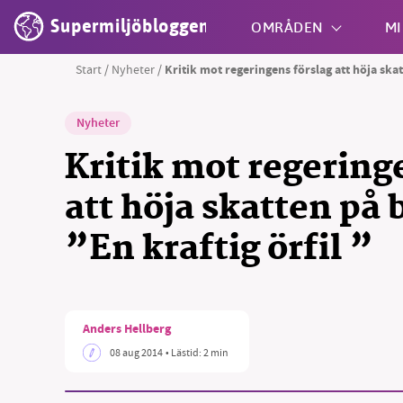
Supermiljöbloggen
OMRÅDEN
MI
Start
/
Nyheter
/
Kritik mot regeringens förslag att höja skat
Shift + S
Nyheter
Kritik mot regering
att höja skatten på 
”En kraftig örfil ”
Anders Hellberg
08 aug 2014
• Lästid:
2 min