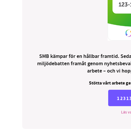
SMB kämpar för en hållbar framtid. Sedan
miljödebatten framåt genom nyhetsbevakni
arbete – och vi hopp
Stötta vårt arbete ge
1231
Läs va