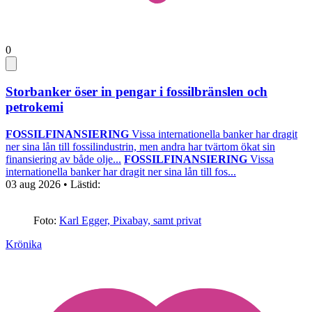
0
Storbanker öser in pengar i fossilbränslen och
petrokemi
FOSSILFINANSIERING
Vissa internationella banker har dragit
ner sina lån till fossilindustrin, men andra har tvärtom ökat sin
finansiering av både olje...
FOSSILFINANSIERING
Vissa
internationella banker har dragit ner sina lån till fos...
03 aug 2026
• Lästid:
Foto:
Karl Egger, Pixabay, samt privat
Krönika