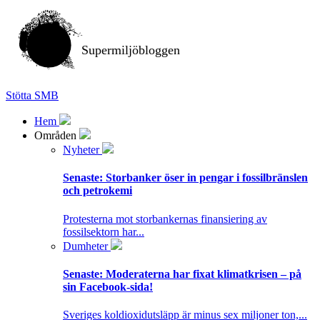
Supermiljöbloggen
Stötta SMB
Hem
Områden
Nyheter
Senaste:
Storbanker öser in pengar i fossilbränslen
och petrokemi
Protesterna mot storbankernas finansiering av
fossilsektorn har...
Dumheter
Senaste:
Moderaterna har fixat klimatkrisen – på
sin Facebook-sida!
Sveriges koldioxidutsläpp är minus sex miljoner ton,...