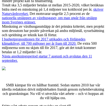
mindre projekt kan få finansiering.
Totalt ska 3,5 miljarder betalas ut mellan 2015-2020, vilket beräknas
bidra med en minskning på 1,4 miljoner ton koldioxid per år,
skriver
Naturvårdsverket.
Det motsvarar ungefär 2,5 procent av de
nationella utsläppen av växthusgaser, om man utgår från utsläpp
inom Sveriges gränser.
Minskning av växthusgasutsläpp är det primära kriteriet, men projekt
som dessutom har positiv påverkan på andra miljömål, sysselsättning
och spridning av teknik kan få förtur.
I budgetpropositionen för 2017 utökades och förlängdes
klimatklivet, till 700 miljoner per år fram till 2020.
De extra 500
miljonerna som nu skjuts till för 2017, gör att det totalt kommer
betalas ut 1,2 miljarder i år.
Nästa ansökningsperiod startar 7 augusti och avslutas den 11
september.
SMB kämpar för en hållbar framtid. Sedan starten 2010 har vår
ideella redaktion drivit miljödebatten framåt genom nyhetsbevakning
och granskningar. Nu vill vi utveckla vårt arbete – och vi hoppas att
du vill hjälpa oss.
Stötta vårt arbete genom att swisha en slant till