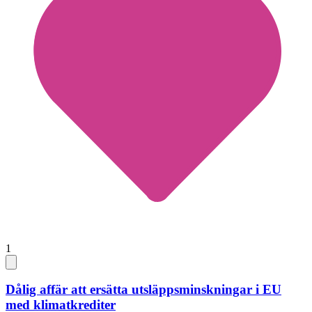
1
Dålig affär att ersätta utsläppsminskningar i EU
med klimatkrediter