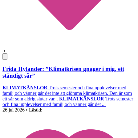
5
Frida Hylander: ”Klimatkrisen gnager i mig, ett
ständigt sår”
KLIMATKÄNSLOR
Trots semester och fina upplevelser med
familj och vänner går det inte att glömma klimatkrisen. Den är som
ett sår som aldrig slutar var...
KLIMATKÄNSLOR
Trots semester
och fina upplevelser med familj och vänner går det ...
26 jul 2026
• Lästid: