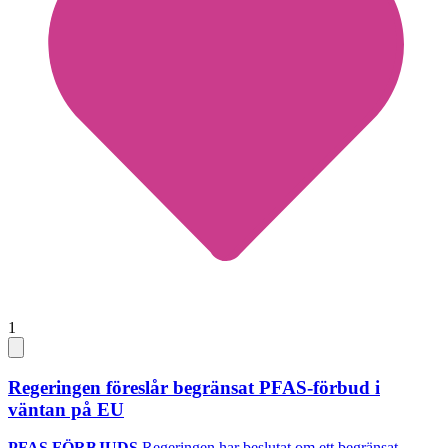
1
Regeringen föreslår begränsat PFAS-förbud i
väntan på EU
PFAS FÖRBJUDS
Regeringen har beslutat om ett begränsat