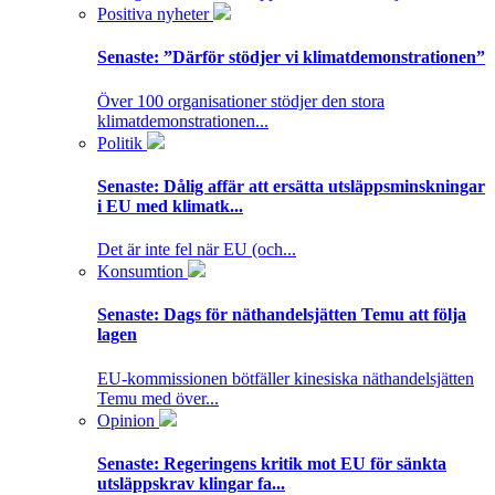
Positiva nyheter
Senaste:
”Därför stödjer vi klimatdemonstrationen”
Över 100 organisationer stödjer den stora
klimatdemonstrationen...
Politik
Senaste:
Dålig affär att ersätta utsläppsminskningar
i EU med klimatk...
Det är inte fel när EU (och...
Konsumtion
Senaste:
Dags för näthandelsjätten Temu att följa
lagen
EU-kommissionen bötfäller kinesiska näthandelsjätten
Temu med över...
Opinion
Senaste:
Regeringens kritik mot EU för sänkta
utsläppskrav klingar fa...