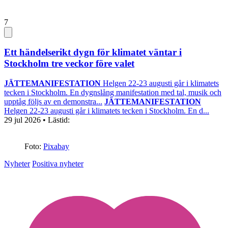
7
Ett händelserikt dygn för klimatet väntar i
Stockholm tre veckor före valet
JÄTTEMANIFESTATION
Helgen 22-23 augusti går i klimatets
tecken i Stockholm. En dygnslång manifestation med tal, musik och
upptåg följs av en demonstra...
JÄTTEMANIFESTATION
Helgen 22-23 augusti går i klimatets tecken i Stockholm. En d...
29 jul 2026
• Lästid:
Foto:
Pixabay
Nyheter
Positiva nyheter