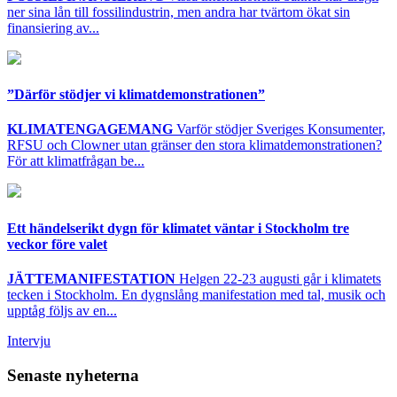
ner sina lån till fossilindustrin, men andra har tvärtom ökat sin
finansiering av...
”Därför stödjer vi klimatdemonstrationen”
KLIMATENGAGEMANG
Varför stödjer Sveriges Konsumenter,
RFSU och Clowner utan gränser den stora klimatdemonstrationen?
För att klimatfrågan be...
Ett händelserikt dygn för klimatet väntar i Stockholm tre
veckor före valet
JÄTTEMANIFESTATION
Helgen 22-23 augusti går i klimatets
tecken i Stockholm. En dygnslång manifestation med tal, musik och
upptåg följs av en...
Intervju
Senaste nyheterna