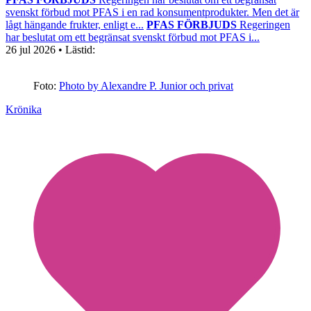
svenskt förbud mot PFAS i en rad konsumentprodukter. Men det är
lågt hängande frukter, enligt e...
PFAS FÖRBJUDS
Regeringen
har beslutat om ett begränsat svenskt förbud mot PFAS i...
26 jul 2026
• Lästid:
Foto:
Photo by Alexandre P. Junior och privat
Krönika