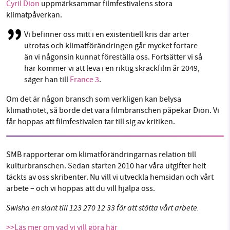
Cyril Dion
uppmärksammar filmfestivalens stora
klimatpåverkan.
Vi befinner oss mitt i en existentiell kris där arter
utrotas och klimatförändringen går mycket fortare
än vi någonsin kunnat föreställa oss. Fortsätter vi så
här kommer vi att leva i en riktig skräckfilm år 2049,
säger han till
France 3
.
Om det är någon bransch som verkligen kan belysa
klimathotet, så borde det vara filmbranschen påpekar Dion. Vi
får hoppas att filmfestivalen tar till sig av kritiken.
SMB rapporterar om klimatförändringarnas relation till
kulturbranschen. Sedan starten 2010 har våra utgifter helt
täckts av oss skribenter. Nu vill vi utveckla hemsidan och vårt
arbete – och vi hoppas att du vill hjälpa oss.
Swisha en slant till 123 270 12 33 för att stötta vårt arbete.
>>Läs mer om vad vi vill göra här