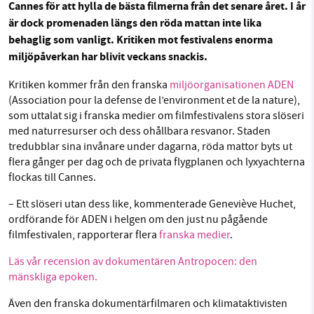
Cannes för att hylla de bästa filmerna från det senare året.
I år
Facebook
Instagram
BlueSky
är dock promenaden längs den röda mattan inte lika
behaglig som vanligt. Kritiken mot festivalens enorma
SMB kämpar för en hållbar framtid. Sedan
miljöpåverkan har blivit veckans snackis.
Threads
LinkedIn
starten 2010 har vår ideella redaktion drivit
Kritiken kommer från den franska
miljöorganisationen ADEN
miljödebatten framåt genom
(Association pour la defense de l’environment et de la nature),
nyhetsbevakning och granskningar. Nu vill vi
som uttalat sig i franska medier om filmfestivalens stora slöseri
utveckla vårt arbete – och vi hoppas att du
med naturresurser och dess ohållbara resvanor. Staden
vill hjälpa oss.
tredubblar sina invånare under dagarna, röda mattor byts ut
flera gånger per dag och de privata flygplanen och lyxyachterna
Stötta vårt arbete genom att swisha en slant till
flockas till Cannes.
– Ett slöseri utan dess like, kommenterade Geneviève Huchet,
1231368703
ordförande för ADEN i helgen om den just nu pågående
filmfestivalen, rapporterar flera
franska medier
.
Läs vad vi vill göra
Läs vår recension av dokumentären Antropocen: den
mänskliga epoken.
Även den franska dokumentärfilmaren och klimataktivisten