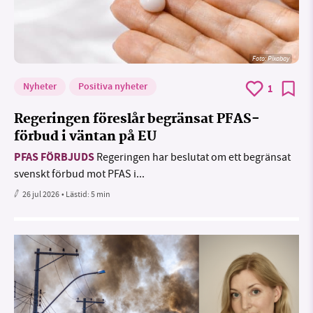
Foto:
Pixabay
Nyheter
Positiva nyheter
1
Regeringen föreslår begränsat PFAS-
förbud i väntan på EU
PFAS FÖRBJUDS
Regeringen har beslutat om ett begränsat
svenskt förbud mot PFAS i...
26 jul 2026
• Lästid:
5 min