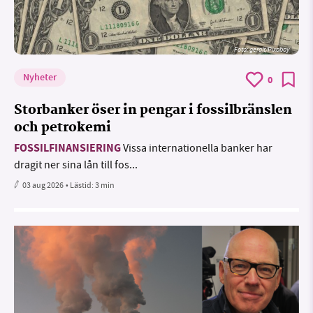
Foto:
geralt/Pixabay
Nyheter
0
Storbanker öser in pengar i fossilbränslen
och petrokemi
FOSSILFINANSIERING
Vissa internationella banker har
dragit ner sina lån till fos...
03 aug 2026
• Lästid:
3 min