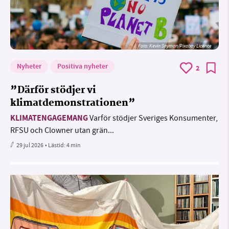
Foto:
Kevin Snyman/Pixabay Licence
Nyheter
Positiva nyheter
2
”Därför stödjer vi
klimatdemonstrationen”
KLIMATENGAGEMANG
Varför stödjer Sveriges Konsumenter,
RFSU och Clowner utan grän...
29 jul 2026
• Lästid:
4 min