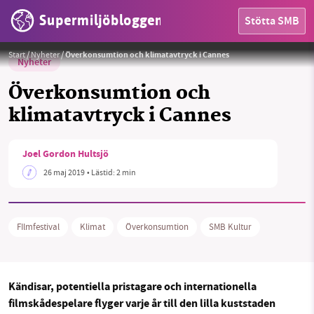
Supermiljöbloggen
Stötta SMB
Start
/
Nyheter
/
Överkonsumtion och klimatavtryck i Cannes
Nyheter
Överkonsumtion och
klimatavtryck i Cannes
HEM
Joel Gordon Hultsjö
OMRÅDEN
26 maj 2019
• Lästid:
2 min
MILJÖFAKTA
FIlmfestival
Klimat
Överkonsumtion
SMB Kultur
OM OSS
Kändisar, potentiella pristagare och internationella
Sök
Sparade inlägg
Tipsa oss
filmskådespelare flyger varje år till den lilla kuststaden