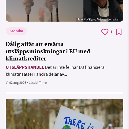
Foto:
Karl Egger, Pixabay, samt privat
Krönika
1
Dålig affär att ersätta
utsläppsminskningar i EU med
klimatkrediter
UTSLÄPPSHANDEL
Det är inte fel när EU finansiera
klimatinsatser i andra delar av...
02 aug 2026
• Lästid:
7 min