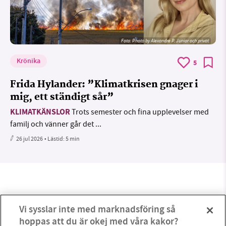
Foto:
Photo by Alexandre P. Junior och privat
Krönika
5
Frida Hylander: ”Klimatkrisen gnager i
mig, ett ständigt sår”
KLIMATKÄNSLOR
Trots semester och fina upplevelser med
familj och vänner går det ...
26 jul 2026
• Lästid:
5 min
Vi sysslar inte med marknadsföring så
hoppas att du är okej med våra kakor?