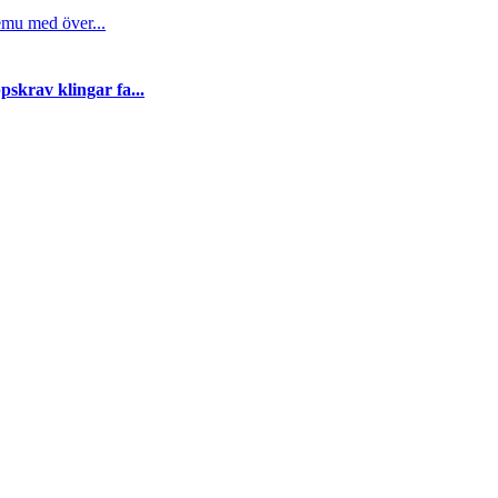
emu med över...
skrav klingar fa...