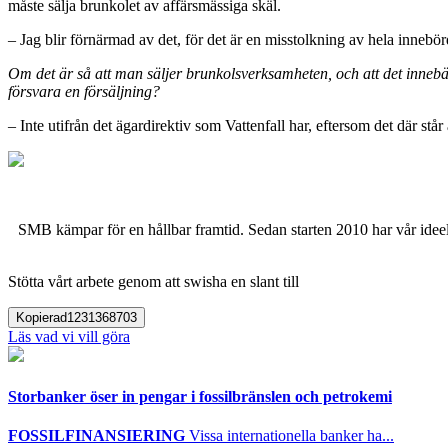
måste sälja brunkolet av affärsmässiga skäl.
– Jag blir förnärmad av det, för det är en misstolkning av hela inne
Om det är så att man säljer brunkolsverksamheten, och att det innebä
försvara en försäljning?
– Inte utifrån det ägardirektiv som Vattenfall har, eftersom det där st
SMB kämpar för en hållbar framtid. Sedan starten 2010 har vår ideell
Stötta vårt arbete genom att swisha en slant till
Kopierad
1231368703
Läs vad vi vill göra
Storbanker öser in pengar i fossilbränslen och petrokemi
FOSSILFINANSIERING
Vissa internationella banker ha...