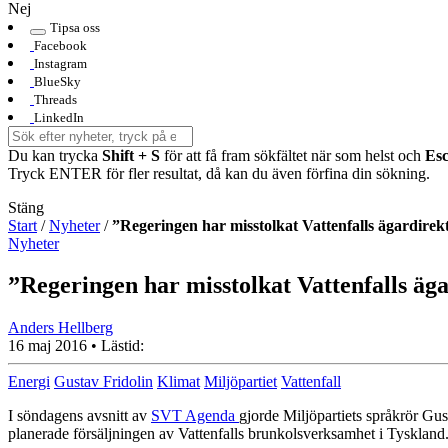
Nej
Tipsa oss
Facebook
Instagram
BlueSky
Threads
LinkedIn
Du kan trycka
Shift + S
för att få fram sökfältet när som helst och
Es
Tryck ENTER för fler resultat, då kan du även förfina din sökning.
Stäng
Start
/
Nyheter
/
”Regeringen har misstolkat Vattenfalls ägardirek
Nyheter
”Regeringen har misstolkat Vattenfalls äg
Anders Hellberg
16 maj 2016
• Lästid:
Energi
Gustav Fridolin
Klimat
Miljöpartiet
Vattenfall
I söndagens avsnitt av
SVT Agenda
gjorde Miljöpartiets språkrör Gus
planerade försäljningen av Vattenfalls brunkolsverksamhet i Tyskland