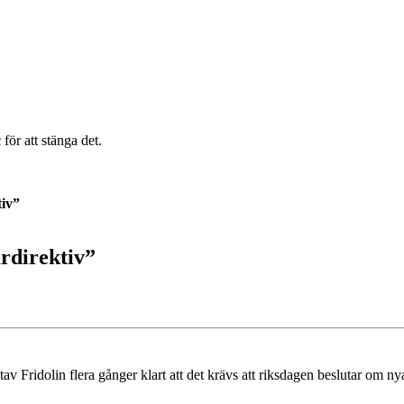
c
för att stänga det.
tiv”
ardirektiv”
tav Fridolin flera gånger klart att det krävs att riksdagen beslutar om n
.