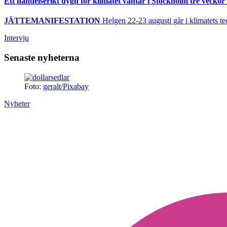
Ett händelserikt dygn för klimatet väntar i Stockholm tre veckor 
JÄTTEMANIFESTATION
Helgen 22-23 augusti går i klimatets te
Intervju
Senaste nyheterna
Foto:
geralt/Pixabay
Nyheter