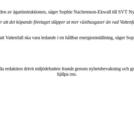
börden av ägarinstruktionen, säger Sophie Nachemson-Ekwall till SVT Ny
r att det köpande företaget släpper ut mer växthusgaser än vad Vatten
år att Vattenfall ska vara ledande i en hållbar energiomställning, säger
a redaktion drivit miljödebatten framåt genom nyhetsbevakning och gran
hjälpa oss.