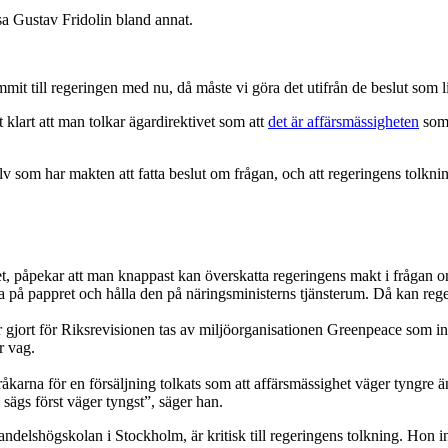
 sa Gustav Fridolin bland annat.
t till regeringen med nu, då måste vi göra det utifrån de beslut som lig
 klart att man tolkar ägardirektivet som att
det är affärsmässigheten
som 
v som har makten att fatta beslut om frågan, och att regeringens tolkning
tet, påpekar att man knappast kan överskatta regeringens makt i frågan o
pappret och hålla den på näringsministerns tjänsterum. Då kan regering
jort för Riksrevisionen tas av miljöorganisationen Greenpeace som intä
r vag.
åkarna för en försäljning tolkats som att affärsmässighet väger tyngre än
 sägs först väger tyngst”, säger han.
elshögskolan i Stockholm, är kritisk till regeringens tolkning. Hon in