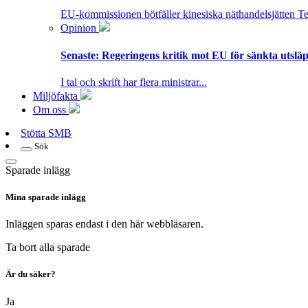
EU-kommissionen bötfäller kinesiska näthandelsjätten T
Opinion
Senaste:
Regeringens kritik mot EU för sänkta utsläpp
I tal och skrift har flera ministrar...
Miljöfakta
Om oss
Stötta SMB
Sök
Sparade inlägg
Mina sparade inlägg
Inläggen sparas endast i den här webbläsaren.
Ta bort alla sparade
Är du säker?
Ja