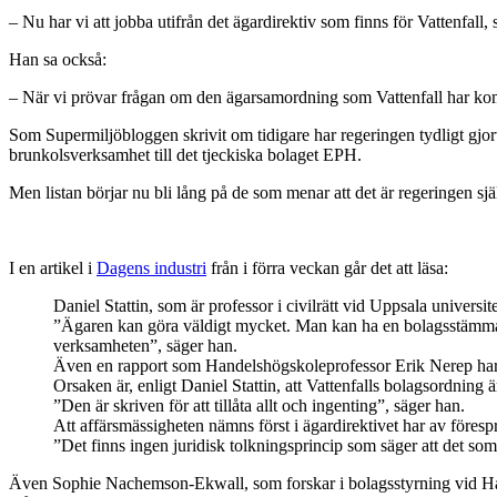
– Nu har vi att jobba utifrån det ägardirektiv som finns för Vattenfall,
Han sa också:
– När vi prövar frågan om den ägarsamordning som Vattenfall har kommi
Som Supermiljöbloggen skrivit om tidigare har regeringen tydligt gjort
brunkolsverksamhet till det tjeckiska bolaget EPH.
Men listan börjar nu bli lång på de som menar att det är regeringen själ
I en artikel i
Dagens industri
från i förra veckan går det att läsa:
Daniel Stattin, som är professor i civilrätt vid Uppsala universi
”Ägaren kan göra väldigt mycket. Man kan ha en bolagsstämma på 
verksamheten”, säger han.
Även en rapport som Handelshögskoleprofessor Erik Nerep har g
Orsaken är, enligt Daniel Stattin, att Vattenfalls bolagsordning ä
”Den är skriven för att tillåta allt och ingenting”, säger han.
Att affärsmässigheten nämns först i ägardirektivet har av förespr
”Det finns ingen juridisk tolkningsprincip som säger att det som
Även Sophie Nachemson-Ekwall, som forskar i bolagsstyrning vid Hand