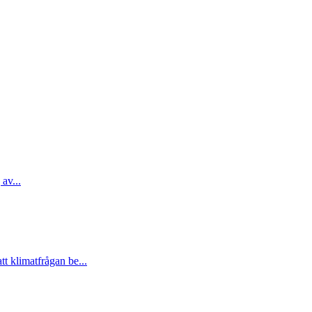
 av...
t klimatfrågan be...