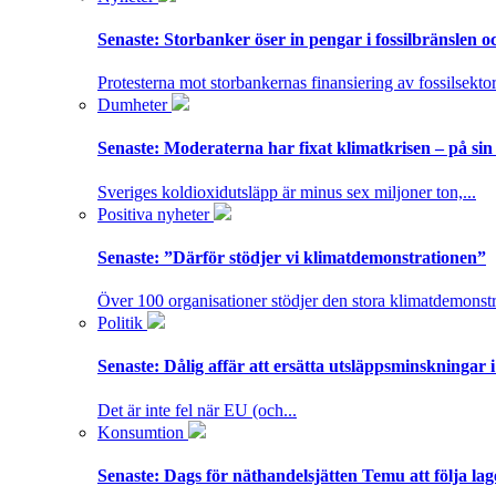
Senaste:
Storbanker öser in pengar i fossilbränslen 
Protesterna mot storbankernas finansiering av fossilsektor
Dumheter
Senaste:
Moderaterna har fixat klimatkrisen – på sin
Sveriges koldioxidutsläpp är minus sex miljoner ton,...
Positiva nyheter
Senaste:
”Därför stödjer vi klimatdemonstrationen”
Över 100 organisationer stödjer den stora klimatdemonstr
Politik
Senaste:
Dålig affär att ersätta utsläppsminskningar 
Det är inte fel när EU (och...
Konsumtion
Senaste:
Dags för näthandelsjätten Temu att följa la