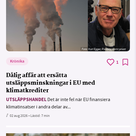
Foto:
Karl Egger, Pixabay, samt privat
Krönika
1
Dålig affär att ersätta
utsläppsminskningar i EU med
klimatkrediter
UTSLÄPPSHANDEL
Det är inte fel när EU finansiera
klimatinsatser i andra delar av...
02 aug 2026
• Lästid:
7 min