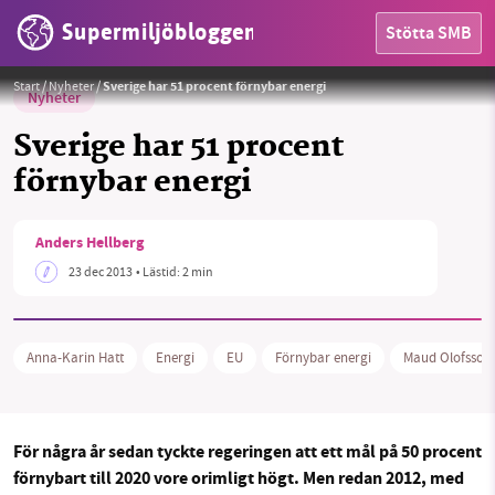
Supermiljöbloggen
Stötta SMB
Start
/
Nyheter
/
Sverige har 51 procent förnybar energi
Nyheter
Sverige har 51 procent
förnybar energi
HEM
Anders Hellberg
OMRÅDEN
23 dec 2013
• Lästid:
2 min
MILJÖFAKTA
Anna-Karin Hatt
Energi
EU
Förnybar energi
Maud Olofsson
OM OSS
För några år sedan tyckte regeringen att ett mål på 50 procent
Sök
Sparade inlägg
Tipsa oss
förnybart till 2020 vore orimligt högt. Men redan 2012, med