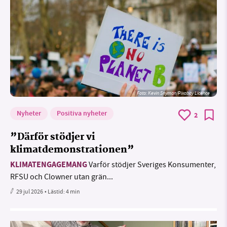
Foto:
Kevin Snyman/Pixabay Licence
Nyheter
Positiva nyheter
2
”Därför stödjer vi
klimatdemonstrationen”
KLIMATENGAGEMANG
Varför stödjer Sveriges Konsumenter,
RFSU och Clowner utan grän...
29 jul 2026
• Lästid:
4 min