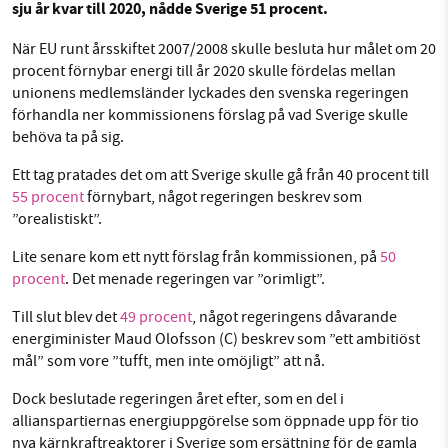
sju år kvar till 2020, nådde Sverige 51 procent.
Facebook
Instagram
BlueSky
När EU runt årsskiftet 2007/2008 skulle besluta hur målet om 20
procent förnybar energi till år 2020 skulle fördelas mellan
SMB kämpar för en hållbar framtid. Sedan
Threads
LinkedIn
unionens medlemsländer lyckades den svenska regeringen
starten 2010 har vår ideella redaktion drivit
förhandla ner kommissionens förslag på vad Sverige skulle
miljödebatten framåt genom
behöva ta på sig.
nyhetsbevakning och granskningar. Nu vill vi
Ett tag pratades det om att Sverige skulle gå från 40 procent till
utveckla vårt arbete – och vi hoppas att du
55 procent
förnybart, något regeringen beskrev som
vill hjälpa oss.
”orealistiskt”.
Stötta vårt arbete genom att swisha en slant till
Lite senare kom ett nytt förslag från kommissionen, på
50
procent
. Det menade regeringen var ”orimligt”.
1231368703
Till slut blev det
49 procent
, något regeringens dåvarande
energiminister Maud Olofsson (C) beskrev som ”ett ambitiöst
Läs vad vi vill göra
mål” som vore ”tufft, men inte omöjligt” att nå.
Dock beslutade regeringen året efter, som en del i
allianspartiernas energiuppgörelse som öppnade upp för tio
nya kärnkraftreaktorer i Sverige som ersättning för de gamla