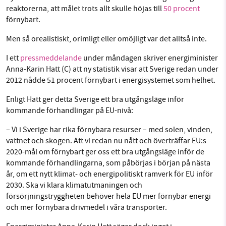
reaktorerna, att målet trots allt skulle höjas till
50 procent
förnybart.
Men så orealistiskt, orimligt eller omöjligt var det alltså inte.
I ett
pressmeddelande
under måndagen skriver energiminister
Anna-Karin Hatt (C) att ny statistik visar att Sverige redan under
2012 nådde 51 procent förnybart i energisystemet som helhet.
Enligt Hatt ger detta Sverige ett bra utgångsläge inför
kommande förhandlingar på EU-nivå:
– Vi i Sverige har rika förnybara resurser – med solen, vinden,
vattnet och skogen. Att vi redan nu nått och överträffar EU:s
2020-mål om förnybart ger oss ett bra utgångsläge inför de
kommande förhandlingarna, som påbörjas i början på nästa
år, om ett nytt klimat- och energipolitiskt ramverk för EU inför
2030. Ska vi klara klimatutmaningen och
försörjningstryggheten behöver hela EU mer förnybar energi
och mer förnybara drivmedel i våra transporter.