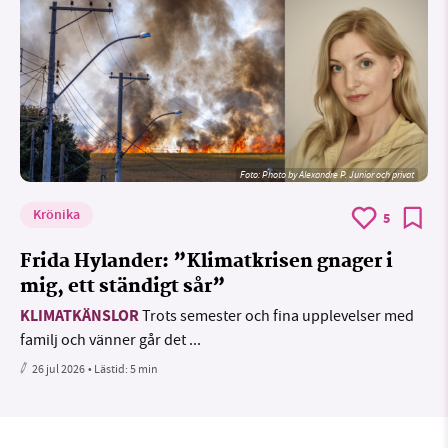
Foto:
Photo by Alexandre P. Junior och privat
Krönika
5
Frida Hylander: ”Klimatkrisen gnager i
mig, ett ständigt sår”
KLIMATKÄNSLOR
Trots semester och fina upplevelser med
familj och vänner går det ...
26 jul 2026
• Lästid:
5 min