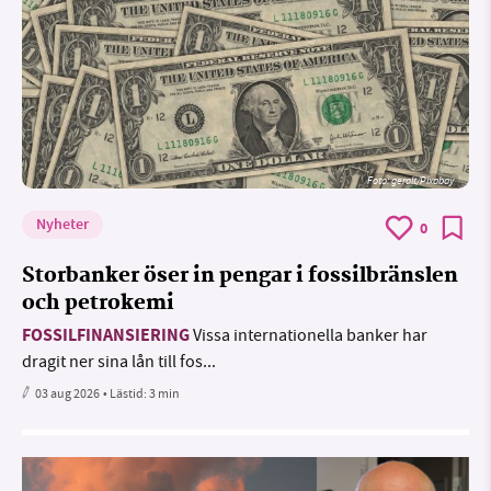
Foto:
geralt/Pixabay
Nyheter
0
Storbanker öser in pengar i fossilbränslen
och petrokemi
FOSSILFINANSIERING
Vissa internationella banker har
dragit ner sina lån till fos...
03 aug 2026
• Lästid:
3 min