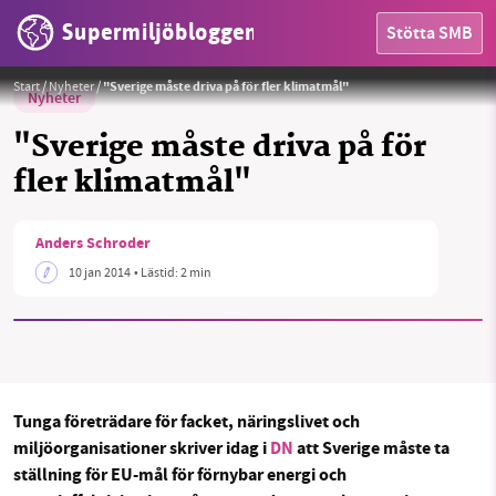
Supermiljöbloggen
Stötta SMB
Start
/
Nyheter
/
"Sverige måste driva på för fler klimatmål"
Nyheter
"Sverige måste driva på för
fler klimatmål"
HEM
Anders Schroder
OMRÅDEN
10 jan 2014
• Lästid:
2 min
MILJÖFAKTA
OM OSS
Tunga företrädare för facket, näringslivet och
miljöorganisationer skriver idag i
DN
att Sverige måste ta
Sök
Sparade inlägg
Tipsa oss
ställning för EU-mål för förnybar energi och