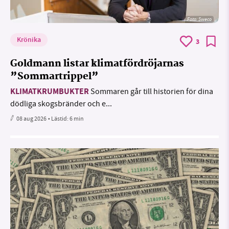
Foto: Sweco
Krönika
3
Goldmann listar klimatfördröjarnas
”Sommartrippel”
KLIMATKRUMBUKTER
Sommaren går till historien för dina
dödliga skogsbränder och e...
08 aug 2026
• Lästid:
6 min