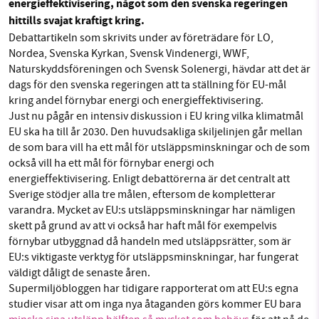
energieffektivisering, något som den svenska regeringen
Facebook
Instagram
BlueSky
hittills svajat kraftigt kring.
Debattartikeln som skrivits under av företrädare för LO,
Threads
LinkedIn
Nordea, Svenska Kyrkan, Svensk Vindenergi, WWF,
SMB kämpar för en hållbar framtid. Sedan
Naturskyddsföreningen och Svensk Solenergi, hävdar att det är
starten 2010 har vår ideella redaktion drivit
dags för den svenska regeringen att ta ställning för EU-mål
miljödebatten framåt genom
kring andel förnybar energi och energieffektivisering.
nyhetsbevakning och granskningar. Nu vill vi
Just nu pågår en intensiv diskussion i EU kring vilka klimatmål
utveckla vårt arbete – och vi hoppas att du
EU ska ha till år 2030. Den huvudsakliga skiljelinjen går mellan
vill hjälpa oss.
de som bara vill ha ett mål för utsläppsminskningar och de som
också vill ha ett mål för förnybar energi och
Stötta vårt arbete genom att swisha en slant till
energieffektivisering. Enligt debattörerna är det centralt att
Sverige stödjer alla tre målen, eftersom de kompletterar
varandra. Mycket av EU:s utsläppsminskningar har nämligen
1231368703
skett på grund av att vi också har haft mål för exempelvis
förnybar utbyggnad då handeln med utsläppsrätter, som är
Läs vad vi vill göra
EU:s viktigaste verktyg för utsläppsminskningar, har fungerat
väldigt dåligt de senaste åren.
Supermiljöbloggen har tidigare rapporterat om att EU:s egna
studier visar att om inga nya åtaganden görs kommer EU bara