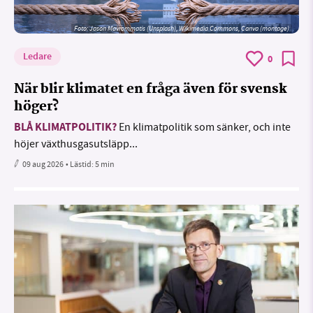
Foto: Jason Mavrommatis (Unsplash), Wikimedia Commons, Canva (montage)
Ledare
0
När blir klimatet en fråga även för svensk
höger?
BLÅ KLIMATPOLITIK?
En klimatpolitik som sänker, och inte
höjer växthusgasutsläpp...
09 aug 2026
• Lästid:
5 min