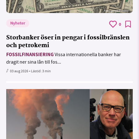
Foto:
geralt/Pixabay
Nyheter
0
Storbanker öser in pengar i fossilbränslen
och petrokemi
FOSSILFINANSIERING
Vissa internationella banker har
dragit ner sina lån till fos...
03 aug 2026
• Lästid:
3 min