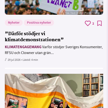
Foto:
Kevin Snyman/Pixabay Licence
Nyheter
Positiva nyheter
2
”Därför stödjer vi
klimatdemonstrationen”
KLIMATENGAGEMANG
Varför stödjer Sveriges Konsumenter,
RFSU och Clowner utan grän...
29 jul 2026
• Lästid:
4 min