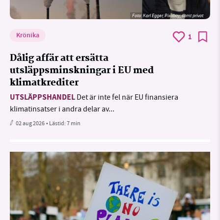
Foto:
Karl Egger, Pixabay, samt privat
Krönika
1
Dålig affär att ersätta
utsläppsminskningar i EU med
klimatkrediter
UTSLÄPPSHANDEL
Det är inte fel när EU finansiera
klimatinsatser i andra delar av...
02 aug 2026
• Lästid:
7 min