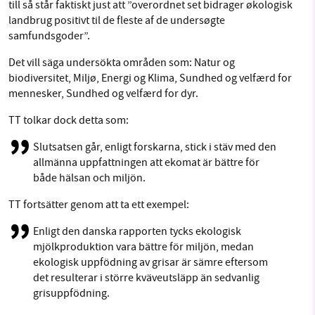
till så står faktiskt just att ”overordnet set bidrager økologisk
landbrug positivt til de fleste af de undersøgte
samfundsgoder”.
Det vill säga undersökta områden som: Natur og
biodiversitet, Miljø, Energi og Klima, Sundhed og velfærd for
mennesker, Sundhed og velfærd for dyr.
TT tolkar dock detta som:
Slutsatsen går, enligt forskarna, stick i stäv med den
allmänna uppfattningen att ekomat är bättre för
både hälsan och miljön.
TT fortsätter genom att ta ett exempel:
Enligt den danska rapporten tycks ekologisk
mjölkproduktion vara bättre för miljön, medan
ekologisk uppfödning av grisar är sämre eftersom
det resulterar i större kväveutsläpp än sedvanlig
grisuppfödning.