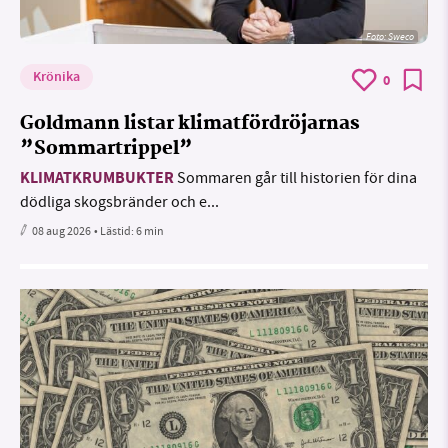
Foto: Sweco
Krönika
0
Goldmann listar klimatfördröjarnas
”Sommartrippel”
KLIMATKRUMBUKTER
Sommaren går till historien för dina
dödliga skogsbränder och e...
08 aug 2026
• Lästid:
6 min