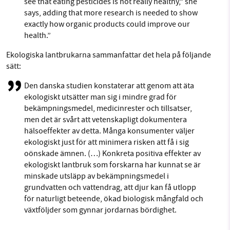
see that eating pesticides is not really healthy,” she
says, adding that more research is needed to show
exactly how organic products could improve our
health.”
Ekologiska lantbrukarna sammanfattar det hela på följande
sätt:
Den danska studien konstaterar att genom att äta
ekologiskt utsätter man sig i mindre grad för
bekämpningsmedel, medicinrester och tillsatser,
men det är svårt att vetenskapligt dokumentera
hälsoeffekter av detta. Många konsumenter väljer
ekologiskt just för att minimera risken att få i sig
oönskade ämnen. (…) Konkreta positiva effekter av
ekologiskt lantbruk som forskarna har kunnat se är
minskade utsläpp av bekämpningsmedel i
grundvatten och vattendrag, att djur kan få utlopp
för naturligt beteende, ökad biologisk mångfald och
växtföljder som gynnar jordarnas bördighet.