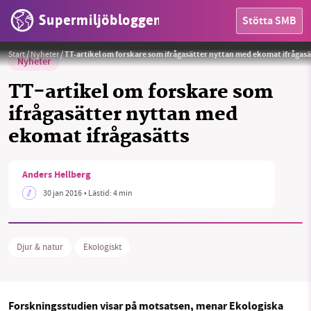
Supermiljöbloggen
Stötta SMB
Start
/
Nyheter
/
TT-artikel om forskare som ifrågasätter nyttan med ekomat ifrågasä
Nyheter
TT-artikel om forskare som
ifrågasätter nyttan med
ekomat ifrågasätts
HEM
Anders Hellberg
30 jan 2016
• Lästid:
4 min
OMRÅDEN
MILJÖFAKTA
Djur & natur
Ekologiskt
OM OSS
Forskningsstudien visar på motsatsen, menar Ekologiska