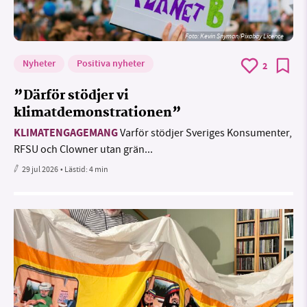
Foto:
Kevin Snyman/Pixabay Licence
Nyheter
Positiva nyheter
2
”Därför stödjer vi
klimatdemonstrationen”
KLIMATENGAGEMANG
Varför stödjer Sveriges Konsumenter,
RFSU och Clowner utan grän...
29 jul 2026
• Lästid:
4 min