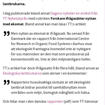
Sök
Sparade inlägg
Tipsa oss
lantbrukarna.
I dag publicerade bland annat
Dagens nyheter en artikel från
Facebook
Instagram
BlueSky
Forskare ifrågasätter nyttan
SMB kämpar för en hållbar framtid. Sedan
TT Nyhetsbyrån
med rubriken
med ekomat
. Bland annat kan man läsa i TT:s artikel:
starten 2010 har vår ideella redaktion drivit
Threads
LinkedIn
miljödebatten framåt genom
Men nyttan av ekomat är ifrågasatt. Nu senast från
nyhetsbevakning och granskningar. Nu vill vi
Danmark där en rapport från International Centre
utveckla vårt arbete – och vi hoppas att du
for Research in Organic Food Systems i Aarhus visar
vill hjälpa oss.
att ekologiskt framtagna livsmedel inte är nyttigare
för oss människor än den mat som produceras på
Stötta vårt arbete genom att swisha en slant till
konventionellt vis. Inte är den miljövänligare heller.
TT:s artikel har dock ifrågasatts från flera håll, bland annat av
1231368703
Ekologiska lantbrukarna
som skriver i en kommentar:
Läs vad vi vill göra
Rapportens huvudsakliga slutsats är att ekologiskt
lantbruk bidrar positivt till samhällsnyttan inom
områden som miljö, biologisk mångfald och hälsa.
Och tittar man i den danska
rapporten
(pdf) som TT hänvisar