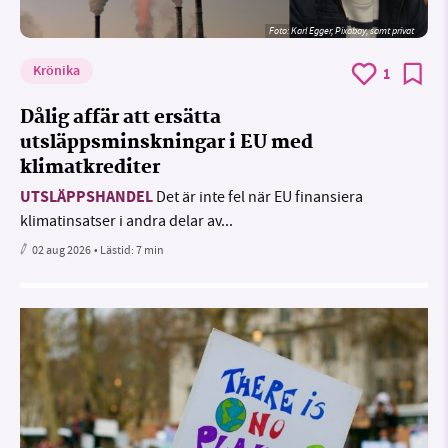
Foto:
Karl Egger, Pixabay, samt privat
Krönika
1
Dålig affär att ersätta
utsläppsminskningar i EU med
klimatkrediter
UTSLÄPPSHANDEL
Det är inte fel när EU finansiera
klimatinsatser i andra delar av...
02 aug 2026
• Lästid:
7 min