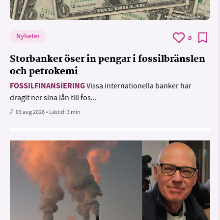
Foto:
geralt/Pixabay
Nyheter
0
Storbanker öser in pengar i fossilbränslen
och petrokemi
FOSSILFINANSIERING
Vissa internationella banker har
dragit ner sina lån till fos...
03 aug 2026
• Lästid:
3 min