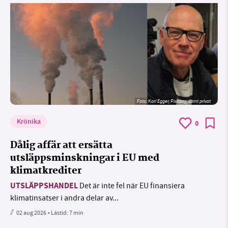
Foto:
Karl Egger, Pixabay, samt privat
Krönika
0
Dålig affär att ersätta
utsläppsminskningar i EU med
klimatkrediter
UTSLÄPPSHANDEL
Det är inte fel när EU finansiera
klimatinsatser i andra delar av...
02 aug 2026
• Lästid:
7 min