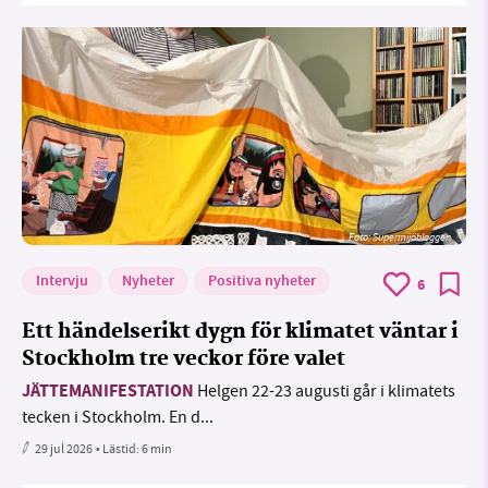
Foto: Supermijöbloggen
Intervju
Nyheter
Positiva nyheter
6
Ett händelserikt dygn för klimatet väntar i
Stockholm tre veckor före valet
JÄTTEMANIFESTATION
Helgen 22-23 augusti går i klimatets
tecken i Stockholm. En d...
29 jul 2026
• Lästid:
6 min