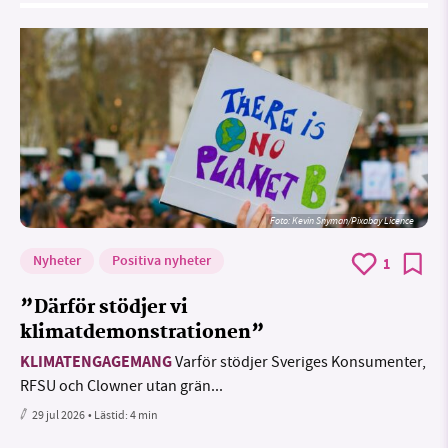
Foto:
Kevin Snyman/Pixabay Licence
Nyheter
Positiva nyheter
1
”Därför stödjer vi
klimatdemonstrationen”
KLIMATENGAGEMANG
Varför stödjer Sveriges Konsumenter,
RFSU och Clowner utan grän...
29 jul 2026
• Lästid:
4 min