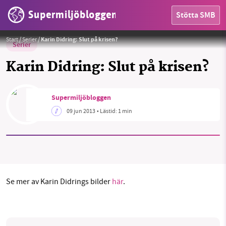
Supermiljöbloggen
Stötta SMB
Start
/
Serier
/
Karin Didring: Slut på krisen?
Serier
Karin Didring: Slut på krisen?
HEM
Supermiljöbloggen
OMRÅDEN
09 jun 2013
• Lästid:
1 min
MILJÖFAKTA
OM OSS
Se mer av Karin Didrings bilder
här
.
Sök
Sparade inlägg
Tipsa oss
Facebook
Instagram
BlueSky