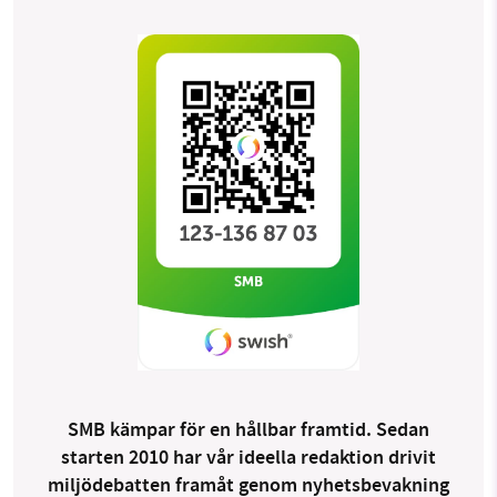
Threads
LinkedIn
SMB kämpar för en hållbar framtid. Sedan
starten 2010 har vår ideella redaktion drivit
miljödebatten framåt genom
nyhetsbevakning och granskningar. Nu vill vi
utveckla vårt arbete – och vi hoppas att du
vill hjälpa oss.
Stötta vårt arbete genom att swisha en slant till
1231368703
Läs vad vi vill göra
SMB kämpar för en hållbar framtid. Sedan
starten 2010 har vår ideella redaktion drivit
miljödebatten framåt genom nyhetsbevakning