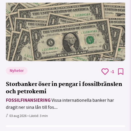
Foto:
geralt/Pixabay
Nyheter
-1
Storbanker öser in pengar i fossilbränslen
och petrokemi
FOSSILFINANSIERING
Vissa internationella banker har
dragit ner sina lån till fos...
03 aug 2026
• Lästid:
3 min