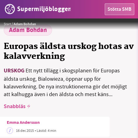
Supermiljöbloggen
Stötta SMB
HEM
Foto:
"Bison live in Bialowieza forest 2" by Herr stahlhoefer // Public domain
Start
/
Adam Bohdan
OMRÅDEN
Adam Bohdan
MILJÖFAKTA
Europas äldsta urskog hotas av
kalavverkning
OM OSS
URSKOG
Ett nytt tillägg i skogsplanen för Europas
äldsta urskog, Bialowieza, öppnar upp för
Sök
Sparade inlägg
Tipsa oss
kalavverkning. De nya instruktionerna gör det möjligt
att kalhugga även i den äldsta och mest käns...
Facebook
Instagram
BlueSky
Snabbläs
Threads
LinkedIn
Emma Andersson
16 dec 2015
• Lästid:
4 min