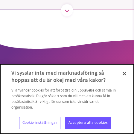
SMB kämpar för en hållbar framtid. Sedan
starten 2010 har vår ideella redaktion drivit
miljödebatten framåt genom
nyhetsbevakning och granskningar. Nu vill vi
utveckla vårt arbete – och vi hoppas att du
vill hjälpa oss.
Vi sysslar inte med marknadsföring så
Stötta vårt arbete genom att swisha en slant till
hoppas att du är okej med våra kakor?
1231368703
Vi använder cookies för att förbättra din upplevelse och samla in
Copyright 2023 © Supermiljöbloggen
Cookieinställningar
besöksstatistik. Du gör såklart som du vill men att kunna få in
besöksstatistik är viktigt för oss som icke-vinstdrivande
Läs vad vi vill göra
organisation.
Cookie-inställningar
Acceptera alla cookies