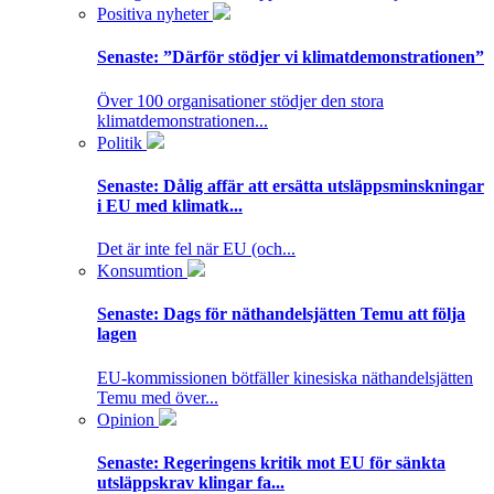
Positiva nyheter
Senaste:
”Därför stödjer vi klimatdemonstrationen”
Över 100 organisationer stödjer den stora
klimatdemonstrationen...
Politik
Senaste:
Dålig affär att ersätta utsläppsminskningar
i EU med klimatk...
Det är inte fel när EU (och...
Konsumtion
Senaste:
Dags för näthandelsjätten Temu att följa
lagen
EU-kommissionen bötfäller kinesiska näthandelsjätten
Temu med över...
Opinion
Senaste:
Regeringens kritik mot EU för sänkta
utsläppskrav klingar fa...