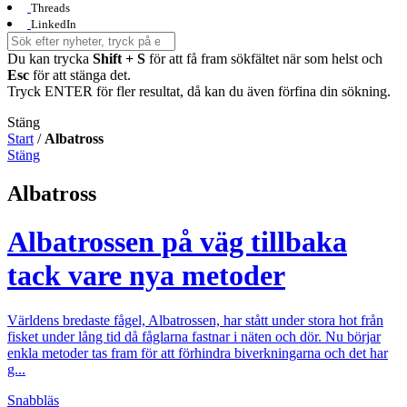
Threads
LinkedIn
Du kan trycka
Shift + S
för att få fram sökfältet när som helst och
Esc
för att stänga det.
Tryck ENTER för fler resultat, då kan du även förfina din sökning.
Stäng
Start
/
Albatross
Stäng
Albatross
Albatrossen på väg tillbaka
tack vare nya metoder
Världens bredaste fågel, Albatrossen, har stått under stora hot från
fisket under lång tid då fåglarna fastnar i näten och dör. Nu börjar
enkla metoder tas fram för att förhindra biverkningarna och det har
g...
Snabbläs