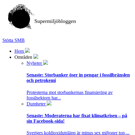
Supermiljöbloggen
Stötta SMB
Hem
Områden
Nyheter
Senaste:
Storbanker öser in pengar i fossilbränslen
och petrokemi
Protesterna mot storbankernas finansiering av
fossilsektorn har...
Dumheter
Senaste:
Moderaterna har fixat klimatkrisen – på
sin Facebook-sida!
Sveriges koldioxidutsläpp är minus sex miljoner ton,...