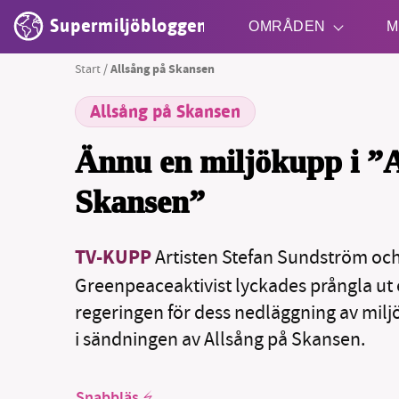
Supermiljöbloggen
OMRÅDEN
M
Start
/
Allsång på Skansen
Allsång på Skansen
Shift + S
Ännu en miljökupp i ”A
Skansen”
TV-KUPP
Artisten Stefan Sundström oc
SM
Greenpeaceaktivist lyckades prångla ut 
nyhe
regeringen för dess nedläggning av milj
i sändningen av Allsång på Skansen.
Snabbläs