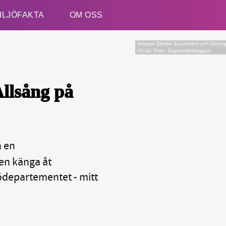
ILJÖFAKTA
OM OSS
Artisten Stefan Sundström och Greenp
TV-tid.
Foto: Supermiljöbloggen
Esc
llsång på
h en
B kämpar för en hållbar framtid. Sedan starten 2010 har 
ideella redaktion drivit miljödebatten framåt genom
en känga åt
tsbevakning och granskningar. Nu vill vi utveckla vårt arb
ödepartementet - mitt
och vi hoppas att du vill hjälpa oss.
Stötta vårt arbete genom att swisha en slant till