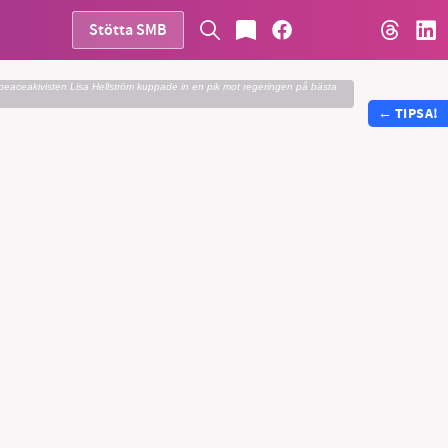
Stötta SMB
eaceakivisten Lisa Hellström kuppade in en pik mot regeringen på bästa
←
TIPSA!
vår
ete –