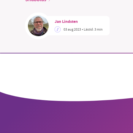
Jan Lindsten
03 aug 2023
• Lästid:
3 min