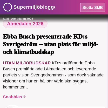
Supermiljöbloggen
Stötta SMB
HEM
Ebba Bush var först ut bland partiledarna i Almedalen.
Foto: Region Gotland/Riksdagen
Start
/
Almedalen 2026
OMRÅDEN
Almedalen 2026
MILJÖFAKTA
Ebba Busch presenterade KD:s
Sverigedröm – utan plats för miljö-
OM OSS
och klimatbudskap
SMB kämpar för en hållbar framtid. Sedan
UTAN MILJÖBUDSKAP
KD:s ordförande Ebba
Sök
Sparade inlägg
Tipsa oss
starten 2010 har vår ideella redaktion
Busch premiärtalade i Almedalen och levererade
drivit miljödebatten framåt genom
partiets vision Sverigedrömmen - som dock saknade
nyhetsbevakning och granskningar. Nu
Facebook
Instagram
BlueSky
visioner om hur en hållbar värld ska byggas,
vill vi utveckla vårt arbete – och vi
kommenter...
hoppas att du vill hjälpa oss.
Threads
LinkedIn
Snabbläs
Stötta vårt arbete genom att swisha en slant till