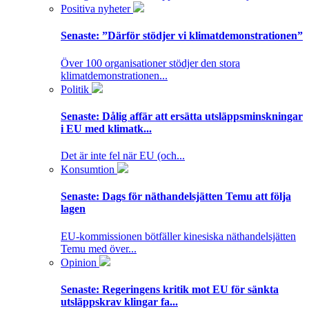
Positiva nyheter
Senaste:
”Därför stödjer vi klimatdemonstrationen”
Över 100 organisationer stödjer den stora
klimatdemonstrationen...
Politik
Senaste:
Dålig affär att ersätta utsläppsminskningar
i EU med klimatk...
Det är inte fel när EU (och...
Konsumtion
Senaste:
Dags för näthandelsjätten Temu att följa
lagen
EU-kommissionen bötfäller kinesiska näthandelsjätten
Temu med över...
Opinion
Senaste:
Regeringens kritik mot EU för sänkta
utsläppskrav klingar fa...