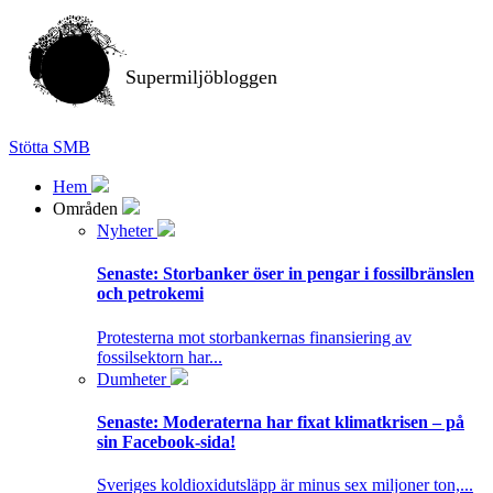
Supermiljöbloggen
Stötta SMB
Hem
Områden
Nyheter
Senaste:
Storbanker öser in pengar i fossilbränslen
och petrokemi
Protesterna mot storbankernas finansiering av
fossilsektorn har...
Dumheter
Senaste:
Moderaterna har fixat klimatkrisen – på
sin Facebook-sida!
Sveriges koldioxidutsläpp är minus sex miljoner ton,...