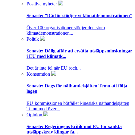
Positiva nyheter
Senaste:
”Därför stödjer vi klimatdemonstrationen”
Över 100 organisationer stödjer den stora
klimatdemonstrationen...
Politik
Senaste:
Dålig affär att ersätta utsläppsminskningar
i EU med klimatk...
Det är inte fel när EU (och...
Konsumtion
Senaste:
Dags för näthandelsjätten Temu att följa
lagen
EU-kommissionen bötfäller kinesiska näthandelsjätten
Temu med över...
Opinion
Senaste:
Regeringens kritik mot EU för sänkta
utsläppskrav klingar fa...