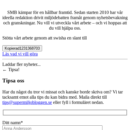
SMB kämpar för en hållbar framtid. Sedan starten 2010 har vår
ideella redaktion drivit miljödebatten framåt genom nyhetsbevakning
och granskningar. Nu vill vi utveckla vårt arbete – och vi hoppas att
du vill hjälpa oss.
Stötta vårt arbete genom att swisha en slant till
Kopierad
1231368703
Läs vad vi vill göra
Laddar fler nyheter...
←
Tipsa!
Tipsa oss
Har du något du tror vi missat och kanske borde skriva om? Vi tar
tacksamt emot alla tips du kan bidra med. Maila direkt till
tips@supermiljobloggen.se
eller fyll i formuläret nedan.
Ditt namn*