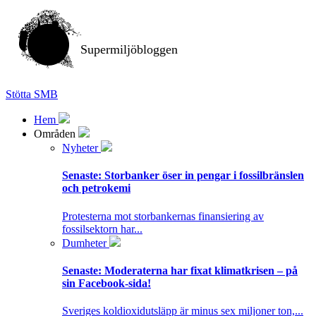
Supermiljöbloggen
Stötta SMB
Hem
Områden
Nyheter
Senaste:
Storbanker öser in pengar i fossilbränslen
och petrokemi
Protesterna mot storbankernas finansiering av
fossilsektorn har...
Dumheter
Senaste:
Moderaterna har fixat klimatkrisen – på
sin Facebook-sida!
Sveriges koldioxidutsläpp är minus sex miljoner ton,...