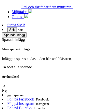
I tal och skrift har flera ministrar...
Miljöfakta
Om oss
Stötta SMB
Sök
Sök
Sparade inlägg
Sparade inlägg
Mina sparade inlägg
Inläggen sparas endast i den här webbläsaren.
Ta bort alla sparade
Är du säker?
Ja
Nej
Tipsa oss
Följ på Facebook
Facebook
Följ på Instagram
Instagram
Följ på BlueSky
BlueSky