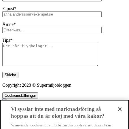
E-post*
Ämne*
Tips*
Lämna detta fält tomt.
Copyright 2023 © Supermiljöbloggen
Cookieinställningar
Vi sysslar inte med marknadsföring så
hoppas att du är okej med våra kakor?
SMB kämpar för en hållbar framtid. Sedan starten 2010 har vår
Vi använder cookies för att förbättra din upplevelse och samla in
ideella redaktion drivit miljödebatten framåt genom nyhetsbevakning