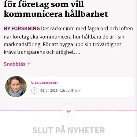
för företag som vill
kommunicera hållbarhet
SMB kämpar för en hållbar framtid. Sedan
NY FORSKNING
Det räcker inte med fagra ord och löften
starten 2010 har vår ideella redaktion drivit
när företag ska kommunicera hur hållbara de är i sin
miljödebatten framåt genom
marknadsföring. För att bygga upp sin trovärdighet
nyhetsbevakning och granskningar. Nu vill vi
krävs transparens och ärlighet. ...
utveckla vårt arbete – och vi hoppas att du
vill hjälpa oss.
Snabbläs
Stötta vårt arbete genom att swisha en slant till
Lisa Jacobson
08 jan 2026
• Lästid:
5 min
1231368703
Läs vad vi vill göra
SLUT PÅ NYHETER