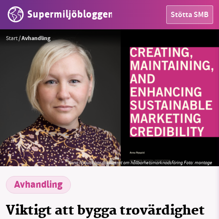
Supermiljöbloggen
Stötta SMB
HEM
Start
/
Avhandling
OMRÅDEN
MILJÖFAKTA
OM OSS
Sök
Sparade inlägg
Tipsa oss
Facebook
Instagram
BlueSky
Anna Nyquist har doktorerat om hållbarhetsmarknadsföring
Foto:
montage
Avhandling
Threads
LinkedIn
Viktigt att bygga trovärdighet