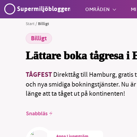
Supermiljöbloggen
OMRÅDEN
MI
Start
/
Billigt
Billigt
Shift + S
Lättare boka tågresa i
TÅGFEST
Direkttåg till Hamburg, gratis
och nya smidiga bokningstjänster. Nu är
länge att ta tåget ut på kontinenten!
Snabbläs
Anna Ljungström