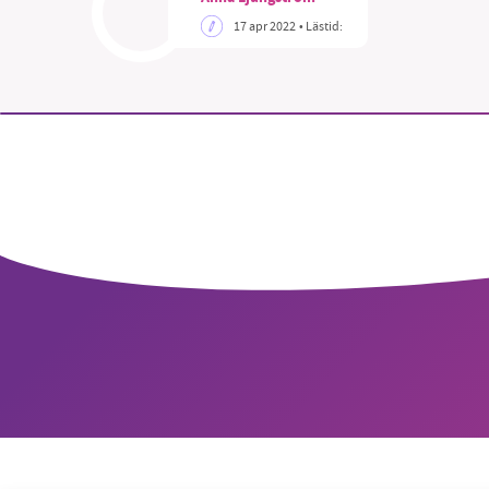
17 apr 2022
• Lästid:
SM
nyhe