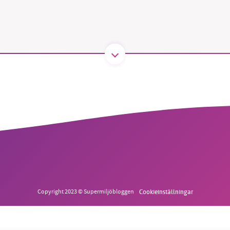
B kämpar för en hållbar framtid. Sedan starten 2010 har 
ideella redaktion drivit miljödebatten framåt genom
tsbevakning och granskningar. Nu vill vi utveckla vårt arb
och vi hoppas att du vill hjälpa oss.
Stötta vårt arbete genom att swisha en slant till
1231368703
Läs vad vi vill göra
Copyright 2023 © Supermiljöbloggen
Cookieinställningar