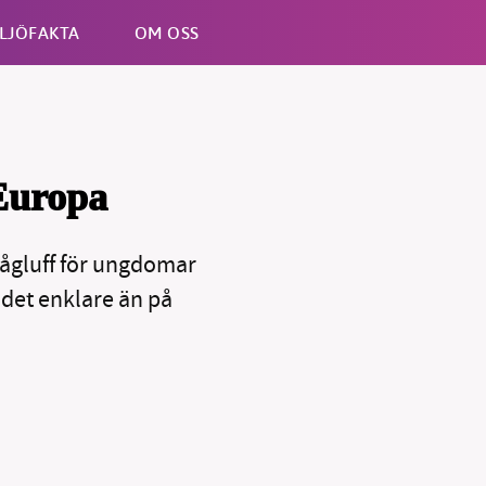
LJÖFAKTA
OM OSS
Esc
 Europa
 tågluff för ungdomar
 det enklare än på