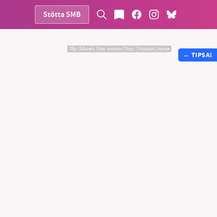
Stötta SMB
Tåg i Schweiz.
Foto:
Andreas Stuts / Unsplash License
←
TIPSA!