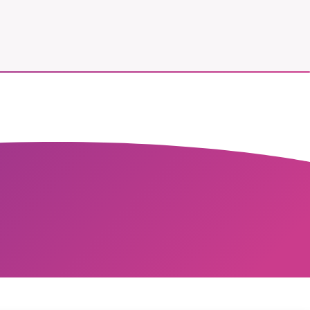
vår
ete –