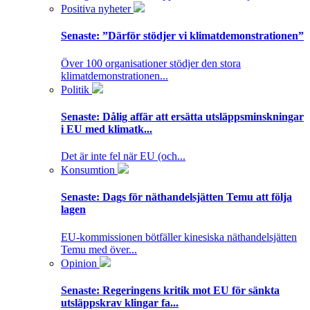
Positiva nyheter
Senaste:
”Därför stödjer vi klimatdemonstrationen”
Över 100 organisationer stödjer den stora
klimatdemonstrationen...
Politik
Senaste:
Dålig affär att ersätta utsläppsminskningar
i EU med klimatk...
Det är inte fel när EU (och...
Konsumtion
Senaste:
Dags för näthandelsjätten Temu att följa
lagen
EU-kommissionen bötfäller kinesiska näthandelsjätten
Temu med över...
Opinion
Senaste:
Regeringens kritik mot EU för sänkta
utsläppskrav klingar fa...