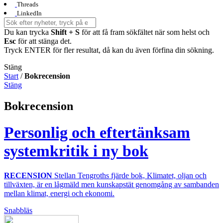
Threads
LinkedIn
Du kan trycka
Shift + S
för att få fram sökfältet när som helst och
Esc
för att stänga det.
Tryck ENTER för fler resultat, då kan du även förfina din sökning.
Stäng
Start
/
Bokrecension
Stäng
Bokrecension
Personlig och eftertänksam
systemkritik i ny bok
RECENSION
Stellan Tengroths fjärde bok, Klimatet, oljan och
tillväxten, är en lågmäld men kunskapstät genomgång av sambanden
mellan klimat, energi och ekonomi.
Snabbläs