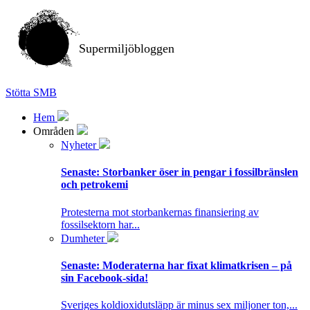
Supermiljöbloggen
Stötta SMB
Hem
Områden
Nyheter
Senaste:
Storbanker öser in pengar i fossilbränslen
och petrokemi
Protesterna mot storbankernas finansiering av
fossilsektorn har...
Dumheter
Senaste:
Moderaterna har fixat klimatkrisen – på
sin Facebook-sida!
Sveriges koldioxidutsläpp är minus sex miljoner ton,...