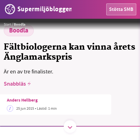
Supermiljöbloggen
Stötta SMB
HEM
Foto:
Coop
Start
/
Boodla
OMRÅDEN
Boodla
MILJÖFAKTA
Fältbiologerna kan vinna årets
Änglamarkspris
OM OSS
Är en av tre finalister.
Snabbläs
Sök
Sparade inlägg
Tipsa oss
Anders Hellberg
Facebook
Instagram
BlueSky
25 jun 2015
• Lästid:
1 min
Threads
LinkedIn