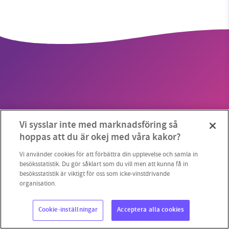
SMB kämpar för en hållbar framtid. Sedan
starten 2010 har vår ideella redaktion drivit
miljödebatten framåt genom
nyhetsbevakning och granskningar. Nu vill vi
utveckla vårt arbete – och vi hoppas att du
vill hjälpa oss.
Copyright 2023 © Supermiljöbloggen
Cookieinställningar
Vi sysslar inte med marknadsföring så
Stötta vårt arbete genom att swisha en slant till
hoppas att du är okej med våra kakor?
1231368703
Vi använder cookies för att förbättra din upplevelse och samla in
besöksstatistik. Du gör såklart som du vill men att kunna få in
besöksstatistik är viktigt för oss som icke-vinstdrivande
Läs vad vi vill göra
organisation.
Cookie-inställningar
Acceptera alla cookies