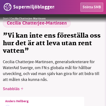
Supermiljöbloggen
Stötta SMB
HEM
Foto: Oscar Segerström. Wateraids styrelse och anställda.
Foto:
Oscar Segerström
Start
/
Cecilia Chatterjee-Martinsen
OMRÅDEN
Cecilia Chatterjee-Martinsen
MILJÖFAKTA
”Vi kan inte ens föreställa oss
hur det är att leva utan rent
OM OSS
vatten”
Cecilia Chatterjee-Martinsen, generalsekreterare för
Sök
Sparade inlägg
Tipsa oss
WaterAid Sverige, om FN:s globala mål för hållbar
utveckling, och vad man själv kan göra för att bidra till
Facebook
Instagram
BlueSky
att målen ska kunna nås.
Snabbläs
Threads
LinkedIn
Anders Hellberg