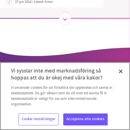
27 jun 2016
• Lästid:
6 min
SMB kämpar för en hållbar framtid. Sedan
starten 2010 har vår ideella redaktion drivit
miljödebatten framåt genom
nyhetsbevakning och granskningar. Nu vill vi
utveckla vårt arbete – och vi hoppas att du
vill hjälpa oss.
Vi sysslar inte med marknadsföring så
Stötta vårt arbete genom att swisha en slant till
hoppas att du är okej med våra kakor?
1231368703
Vi använder cookies för att förbättra din upplevelse och samla in
besöksstatistik. Du gör såklart som du vill men att kunna få in
Copyright 2023 © Supermiljöbloggen
Cookieinställningar
besöksstatistik är viktigt för oss som icke-vinstdrivande
Läs vad vi vill göra
organisation.
Cookie-inställningar
Acceptera alla cookies