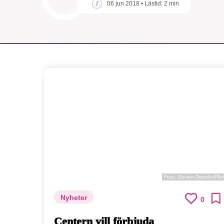
06 jun 2018
• Lästid:
2 min
SMB 
nyh
Foto:
Steven Depolo//Flick
Nyheter
0
Centern vill förbjuda