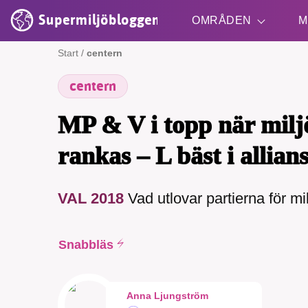
Supermiljöbloggen
OMRÅDEN
M
Start
/
centern
centern
Shift + S
MP & V i topp när milj
rankas – L bäst i allian
VAL 2018
Vad utlovar partierna för mil
Snabbläs
Anna Ljungström