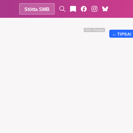
Stötta SMB
Foto:
Pixabay
←
TIPSA!