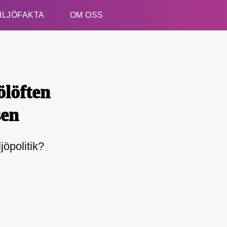
ILJÖFAKTA
OM OSS
Esc
ölöften
sen
jöpolitik?