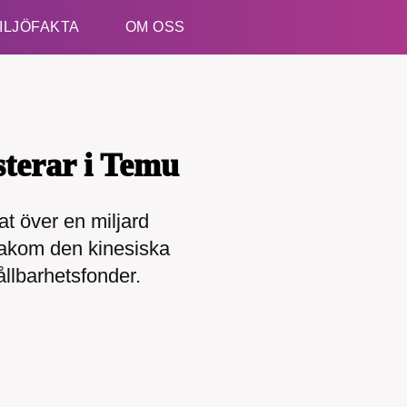
ILJÖFAKTA
OM OSS
Esc
sterar i Temu
t över en miljard
bakom den kinesiska
kämpar för en hållbar framtid. Sedan starten 2010 ha
llbarhetsfonder.
ideella redaktion drivit miljödebatten framåt genom
etsbevakning och granskningar. Nu vill vi utveckla 
arbete – och vi hoppas att du vill hjälpa oss.
Stötta vårt arbete genom att swisha en slant till