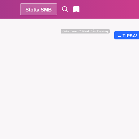
Stötta SMB
Foto:
Jens P. Raak från Pixabay
←
TIPSA!
r vår
vårt