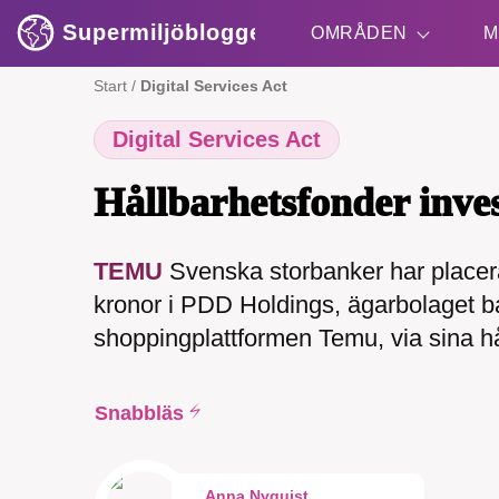
Supermiljöbloggen
OMRÅDEN
M
Start
/
Digital Services Act
Digital Services Act
Shift + S
Hållbarhetsfonder inve
TEMU
Svenska storbanker har placera
kronor i PDD Holdings, ägarbolaget 
SMB 
shoppingplattformen Temu, via sina hå
nyh
Snabbläs
Anna Nyquist